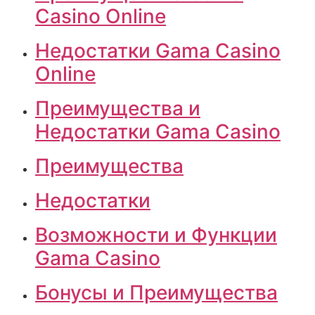
Casino Online
Недостатки Gama Casino
Online
Преимущества и
Недостатки Gama Casino
Преимущества
Недостатки
Возможности и Функции
Gama Casino
Бонусы и Преимущества