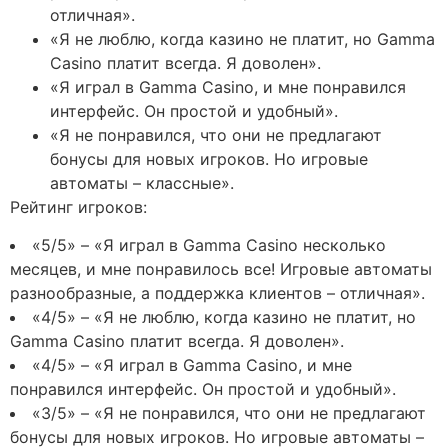
отличная».
«Я не люблю, когда казино не платит, но Gamma
Casino платит всегда. Я доволен».
«Я играл в Gamma Casino, и мне понравился
интерфейс. Он простой и удобный».
«Я не понравился, что они не предлагают
бонусы для новых игроков. Но игровые
автоматы – классные».
Рейтинг игроков:
«5/5» – «Я играл в Gamma Casino несколько
месяцев, и мне понравилось все! Игровые автоматы
разнообразные, а поддержка клиентов – отличная».
«4/5» – «Я не люблю, когда казино не платит, но
Gamma Casino платит всегда. Я доволен».
«4/5» – «Я играл в Gamma Casino, и мне
понравился интерфейс. Он простой и удобный».
«3/5» – «Я не понравился, что они не предлагают
бонусы для новых игроков. Но игровые автоматы –