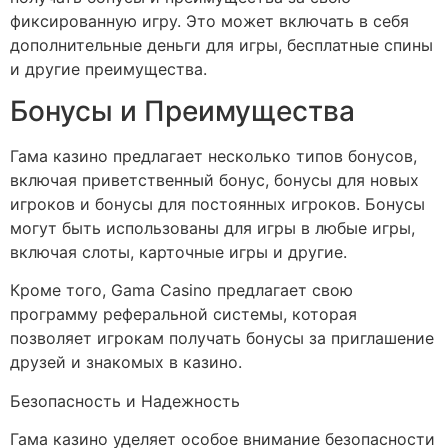
фиксированную игру. Это может включать в себя
дополнительные деньги для игры, бесплатные спины
и другие преимущества.
Бонусы и Преимущества
Гама казино предлагает несколько типов бонусов,
включая приветственный бонус, бонусы для новых
игроков и бонусы для постоянных игроков. Бонусы
могут быть использованы для игры в любые игры,
включая слоты, карточные игры и другие.
Кроме того, Gama Casino предлагает свою
программу реферальной системы, которая
позволяет игрокам получать бонусы за приглашение
друзей и знакомых в казино.
Безопасность и Надежность
Гама казино уделяет особое внимание безопасности