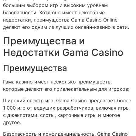
большим выбором игр и высоким уровнем
безопасности. Хотя оно имеет некоторые
недостатки, преимущества Gama Casino Online
делают его одним из лучших онлайн-казино в сети.
Преимущества и
Недостатки Gama Casino
Преимущества
Гама казино имеет несколько преимуществ,
которые делают его привлекательным для игроков:
Широкий спектр игр. Gama Casino предлагает более
1 000 игр от ведущих разработчиков, включая игры
с джекпотами, слоты, карточные игры и многое
другое.
Безопасность и конфиденциальность. Gama Casino