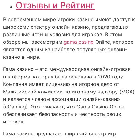
Отзывы и Рейтинг
В современном мире игроки казино имеют доступ к
широкому спектру онлайн-казино, предлагающих
различные игры и условия для игроков. В этом
обзоре мы рассмотрим
gama casino
Online, которое
является одним из наиболее популярных онлайн-
казино в мире.
Гама казино – это международная онлайн-игровая
платформа, которая была основана в 2020 году.
Компания имеет лицензию на игорное дело от
Мальтийской комиссии по игорному надзору (MGA)
и является членом ассоциации онлайн-казино
(eGaming). Это означает, что Gama Casino Online
обеспечивает безопасность и честность своих
игроков.
Гама казино предлагает широкий спектр игр,