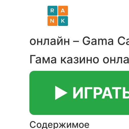
онлайн – Gama Ca
Гама казино онла
▶️ ИГРАТ
Содержимое