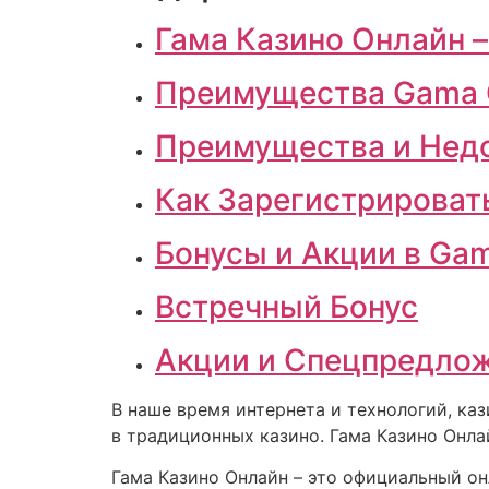
Гама Казино Онлайн –
Преимущества Gama C
Преимущества и Недо
Как Зарегистрировать
Бонусы и Акции в Gam
Встречный Бонус
Акции и Спецпредло
В наше время интернета и технологий, каз
в традиционных казино. Гама Казино Онлай
Гама Казино Онлайн – это официальный онл