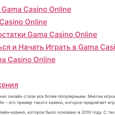
 Gama Casino Online
asino Online
статки Gama Casino Online
ся и Начать Играть в Gama Casi
a Casino Online
жения
ино онлайн стали все более популярными. Многие игрок
н – это пример такого казино, которое предлагает игр
айн-казино, которое было основано в 2019 году. С тех