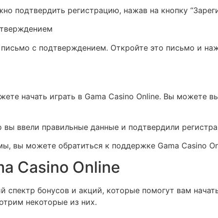
но подтвердить регистрацию, нажав на кнопку “Зареги
одтверждением
 письмо с подтверждением. Откройте это письмо и наж
те начать играть в Gama Casino Online. Вы можете вы
то вы ввели правильные данные и подтвердили регистр
ы, вы можете обратиться к поддержке Gama Casino Onli
a Casino Online
ий спектр бонусов и акций, которые помогут вам начат
отрим некоторые из них.