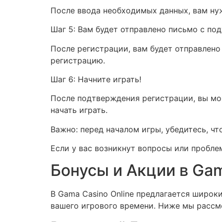
После ввода необходимых данных, вам нуж
Шаг 5: Вам будет отправлено письмо с п
После регистрации, вам будет отправлено
регистрацию.
Шаг 6: Начните играть!
После подтверждения регистрации, вы може
начать играть.
Важно: перед началом игры, убедитесь, ч
Если у вас возникнут вопросы или проблем
Бонусы и Акции в Gam
В Gama Casino Online предлагается широк
вашего игрового времени. Ниже мы рассм