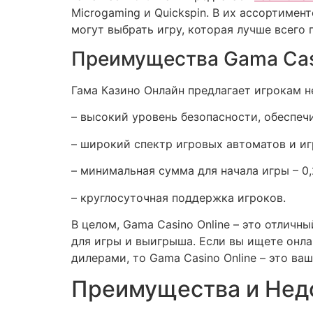
Microgaming и Quickspin. В их ассортимент
могут выбрать игру, которая лучше всего 
Преимущества Gama Cas
Гама Казино Онлайн предлагает игрокам н
– высокий уровень безопасности, обеспеч
– широкий спектр игровых автоматов и и
– минимальная сумма для начала игры – 0,
– круглосуточная поддержка игроков.
В целом, Gama Casino Online – это отличн
для игры и выигрыша. Если вы ищете онла
дилерами, то Gama Casino Online – это ваш
Преимущества и Недо