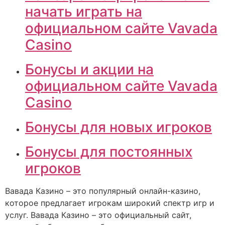
начать играть на
официальном сайте Vavada
Casino
Бонусы и акции на
официальном сайте Vavada
Casino
Бонусы для новых игроков
Бонусы для постоянных
игроков
Вавада Казино – это популярный онлайн-казино,
которое предлагает игрокам широкий спектр игр и
услуг. Вавада Казино – это официальный сайт,