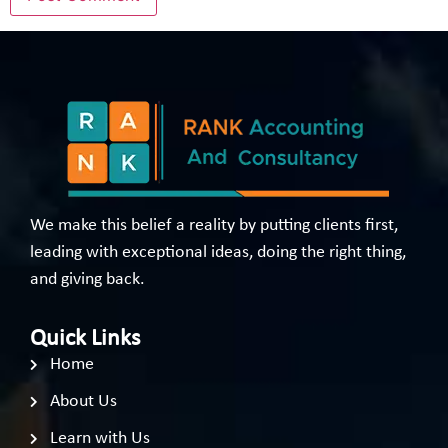
We make this belief a reality by putting clients first,
leading with exceptional ideas, doing the right thing,
and giving back.
Quick Links
Home
About Us
Learn with Us