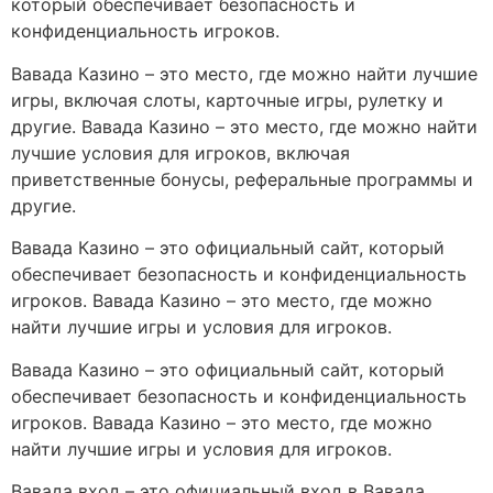
который обеспечивает безопасность и
конфиденциальность игроков.
Вавада Казино – это место, где можно найти лучшие
игры, включая слоты, карточные игры, рулетку и
другие. Вавада Казино – это место, где можно найти
лучшие условия для игроков, включая
приветственные бонусы, реферальные программы и
другие.
Вавада Казино – это официальный сайт, который
обеспечивает безопасность и конфиденциальность
игроков. Вавада Казино – это место, где можно
найти лучшие игры и условия для игроков.
Вавада Казино – это официальный сайт, который
обеспечивает безопасность и конфиденциальность
игроков. Вавада Казино – это место, где можно
найти лучшие игры и условия для игроков.
Вавада вход – это официальный вход в Вавада