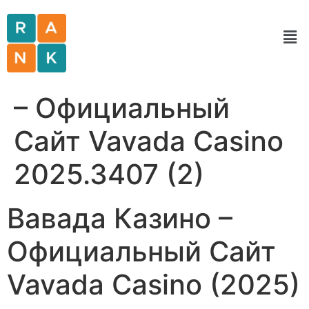
– Официальный
Сайт Vavada Casino
2025.3407 (2)
Вавада Казино –
Официальный Сайт
Vavada Casino (2025)