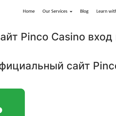
Home
Our Services
Blog
Learn wit
йт Pinco Casino вход
фициальный сайт Pinc
Ь