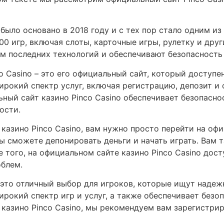
е было основано в 2018 году и с тех пор стало одним и
000 игр, включая слоты, карточные игры, рулетку и дру
ем последних технологий и обеспечивают безопасность
 Casino – это его официальный сайт, который доступен
ирокий спектр услуг, включая регистрацию, депозит и
ьный сайт казино Pinco Casino обеспечивает безопасно
ости.
 казино Pinco Casino, вам нужно просто перейти на оф
ы сможете депонировать деньги и начать играть. Вам 
ме того, на официальном сайте казино Pinco Casino до
облем.
– это отличный выбор для игроков, которые ищут надеж
ирокий спектр игр и услуг, а также обеспечивает без
у казино Pinco Casino, мы рекомендуем вам зарегистри