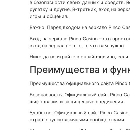
в безопасности своих данных и средств. В
рулетку и другие. В-третьих, вход на зер
игры и общения.
Важно! Перед входом на зеркало Pinco Cas
Вход на зеркало Pinco Casino – это прост
вход на зеркало – это то, что вам нужно.
Никогда не играйте в онлайн-казино, если 
Преимущества и функ
Преимущества официального сайта Pinco C
Безопасность. Официальный сайт Pinco Ca
шифрования и защищенные соединения.
Удобство. Официальный сайт Pinco Casino 
стран с русскоязычными сообществами.