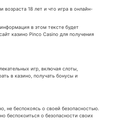
и возраста 18 лет и что игра в онлайн-
 информация в этом тексте будет
айт казино Pinco Casino для получения
лекательных игр, включая слоты,
рать в казино, получать бонусы и
но, не беспокоясь о своей безопасностью.
жно беспокоиться о безопасности своих