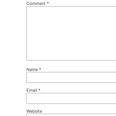
Comment
*
Name
*
Email
*
Website