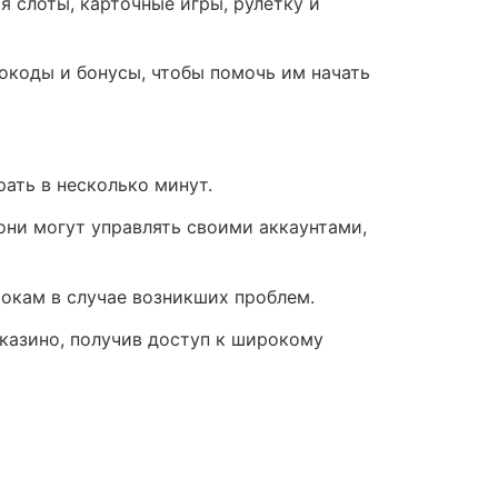
я слоты, карточные игры, рулетку и
окоды и бонусы, чтобы помочь им начать
рать в несколько минут.
 они могут управлять своими аккаунтами,
рокам в случае возникших проблем.
-казино, получив доступ к широкому