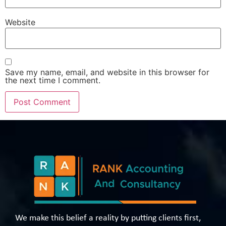
Website
Save my name, email, and website in this browser for
the next time I comment.
We make this belief a reality by putting clients first,