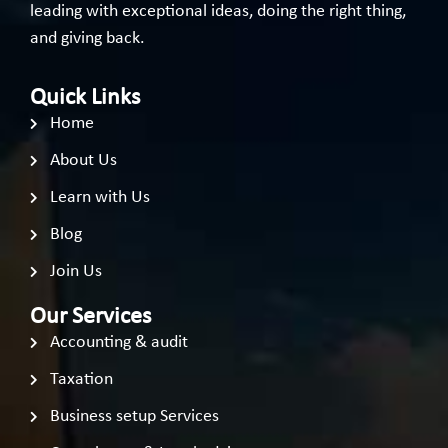
leading with exceptional ideas, doing the right thing,
and giving back.
Quick Links
Home
About Us
Learn with Us
Blog
Join Us
Our Services
Accounting & audit
Taxation
Business setup Services