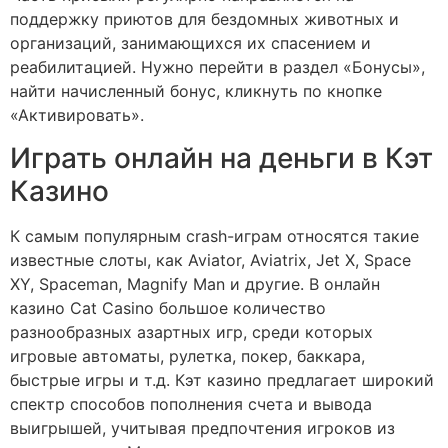
поддержку приютов для бездомных животных и
организаций, занимающихся их спасением и
реабилитацией. Нужно перейти в раздел «Бонусы»,
найти начисленный бонус, кликнуть по кнопке
«Активировать».
Играть онлайн на деньги в Кэт
Казино
К самым популярным crash-играм относятся такие
известные слоты, как Aviator, Aviatrix, Jet X, Space
XY, Spaceman, Magnify Man и другие. В онлайн
казино Cat Casino большое количество
разнообразных азартных игр, среди которых
игровые автоматы, рулетка, покер, баккара,
быстрые игры и т.д. Кэт казино предлагает широкий
спектр способов пополнения счета и вывода
выигрышей, учитывая предпочтения игроков из