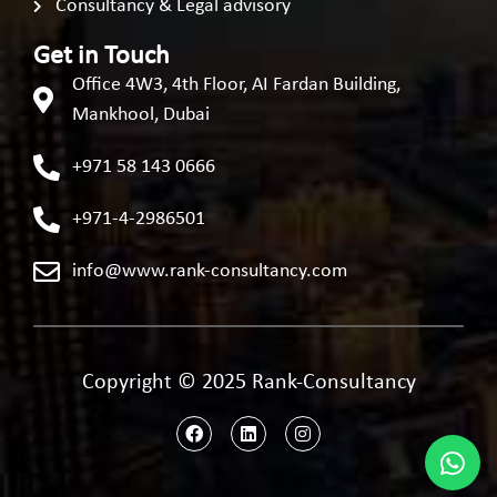
Consultancy & Legal advisory
Get in Touch
Office 4W3, 4th Floor, AI Fardan Building,
Mankhool, Dubai
+971 58 143 0666
+971-4-2986501
info@www.rank-consultancy.com
Copyright © 2025 Rank-Consultancy