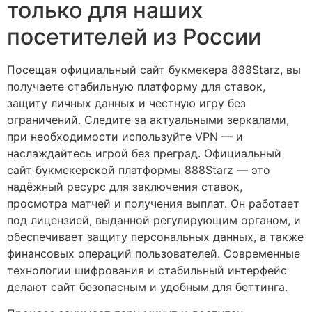
только для наших
посетителей из России
Посещая официальный сайт букмекера 888Starz, вы
получаете стабильную платформу для ставок,
защиту личных данных и честную игру без
ограничений. Следите за актуальными зеркалами,
при необходимости используйте VPN — и
наслаждайтесь игрой без преград. Официальный
сайт букмекерской платформы 888Starz — это
надёжный ресурс для заключения ставок,
просмотра матчей и получения выплат. Он работает
под лицензией, выданной регулирующим органом, и
обеспечивает защиту персональных данных, а также
финансовых операций пользователей. Современные
технологии шифрования и стабильный интерфейс
делают сайт безопасным и удобным для беттинга.