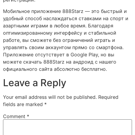
Мобильное приложение 888Starz — это быстрый и
удобный способ наслаждаться ставками на спорт и
азартными играми в любое время. Благодаря
оптимизированному интерфейсу и стабильной
работе, вы сможете без ограничений играть и
управлять своим аккаунтом прямо со смартфона.
Приложение отсутствует в Google Play, но вы
можете скачать 888Starz на андроид с нашего
официального сайта абсолютно бесплатно.
Leave a Reply
Your email address will not be published.
Required
fields are marked
*
Comment
*