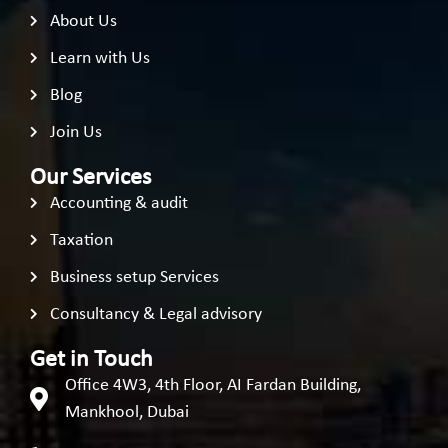
About Us
Learn with Us
Blog
Join Us
Our Services
Accounting & audit
Taxation
Business setup Services
Consultancy & Legal advisory
Get in Touch
Office 4W3, 4th Floor, AI Fardan Building,
Mankhool, Dubai