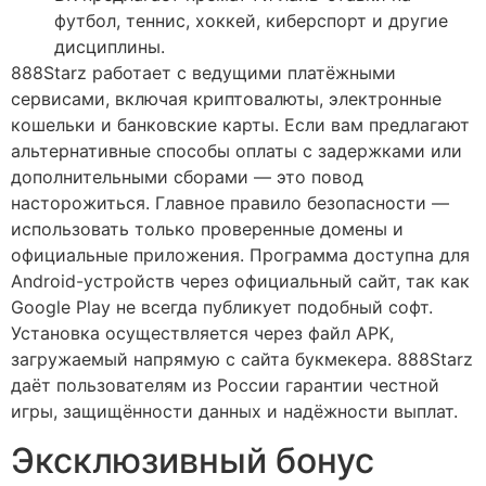
футбол, теннис, хоккей, киберспорт и другие
дисциплины.
888Starz работает с ведущими платёжными
сервисами, включая криптовалюты, электронные
кошельки и банковские карты. Если вам предлагают
альтернативные способы оплаты с задержками или
дополнительными сборами — это повод
насторожиться. Главное правило безопасности —
использовать только проверенные домены и
официальные приложения. Программа доступна для
Android-устройств через официальный сайт, так как
Google Play не всегда публикует подобный софт.
Установка осуществляется через файл APK,
загружаемый напрямую с сайта букмекера. 888Starz
даёт пользователям из России гарантии честной
игры, защищённости данных и надёжности выплат.
Эксклюзивный бонус