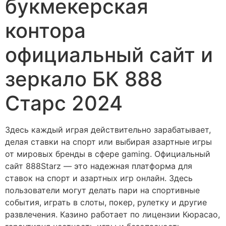
букмекерская
контора
официальный сайт и
зеркало БК 888
Старс 2024
Здесь каждый играя действительно зарабатывает,
делая ставки на спорт или выбирая азартные игры
от мировых бренды в сфере gaming. Официальный
сайт 888Starz — это надежная платформа для
ставок на спорт и азартных игр онлайн. Здесь
пользователи могут делать пари на спортивные
события, играть в слоты, покер, рулетку и другие
развлечения. Казино работает по лицензии Кюрасао,