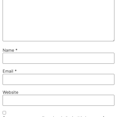
Name
*
Email
*
Website