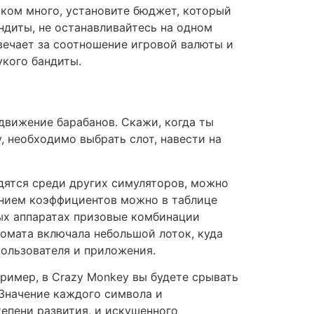
шком много, установите бюджет, который
ндиты, не останавливайтесь на одном
твечает за соотношение игровой валюты и
укого бандиты.
движение барабанов. Скажи, когда ты
, необходимо выбрать слот, навести на
дятся среди других симуляторов, можно
ением коэффициентов можно в таблице
орых аппаратах призовые комбинации
томата включала небольшой лоток, куда
ользователя и приложения.
ример, в Crazy Monkey вы будете срывать
.Значение каждого символа и
тепени развития, и искушенного