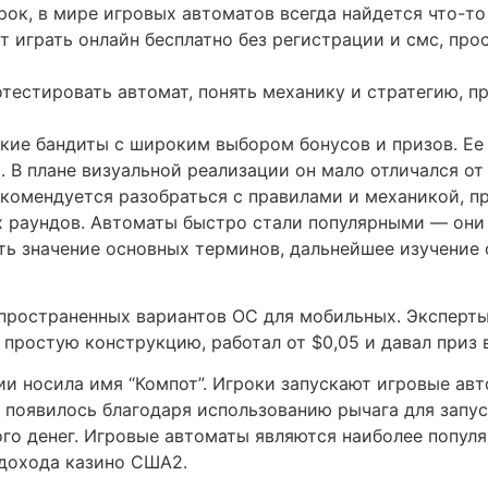
ок, в мире игровых автоматов всегда найдется что-то
 играть онлайн бесплатно без регистрации и смс, прос
тестировать автомат, понять механику и стратегию, пр
кие бандиты с широким выбором бонусов и призов. Ее
). В плане визуальной реализации он мало отличался от
екомендуется разобраться с правилами и механикой, 
 раундов. Автоматы быстро стали популярными — они
ть значение основных терминов, дальнейшее изучение 
аспространенных вариантов ОС для мобильных. Эксперты
простую конструкцию, работал от $0,05 и давал приз в
ии носила имя “Компот”. Игроки запускают игровые ав
 появилось благодаря использованию рычага для запус
ого денег. Игровые автоматы являются наиболее попул
 дохода казино США2.