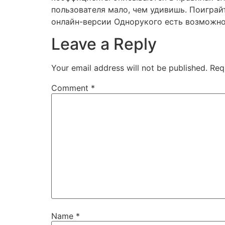
пользователя мало, чем удивишь. Поиграйт
онлайн-версии Однорукого есть возможнос
Leave a Reply
Your email address will not be published.
Req
Comment
*
Name
*