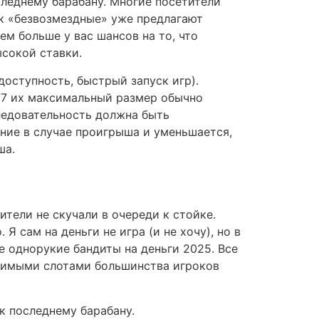
следнему барабану. Многие посетители
ак «безвозмездные» уже предлагают
ем больше у вас шансов на то, что
ысокой ставки.
оступность, быстрый запуск игр).
77 их максимальный размер обычно
следовательность должна быть
ение в случае проигрыша и уменьшается,
ша.
тели не скучали в очереди к стойке.
Я сам на деньги не игра (и не хочу), но в
 однорукие бандиты на деньги 2025. Все
бимыми слотами большинства игроков
к последнему барабану.