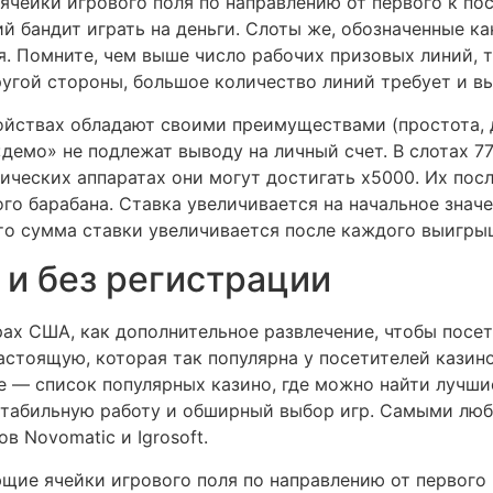
ячейки игрового поля по направлению от первого к по
й бандит играть на деньги. Слоты же, обозначенные к
. Помните, чем выше число рабочих призовых линий, т
угой стороны, большое количество линий требует и в
йствах обладают своими преимуществами (простота, д
демо» не подлежат выводу на личный счет. В слотах 7
тических аппаратах они могут достигать х5000. Их по
ого барабана. Ставка увеличивается на начальное знач
что сумма ставки увеличивается после каждого выигры
 и без регистрации
ах США, как дополнительное развлечение, чтобы посети
стоящую, которая так популярна у посетителей казино. 
 — список популярных казино, где можно найти лучшие
 стабильную работу и обширный выбор игр. Самыми лю
 Novomatic и Igrosoft.
щие ячейки игрового поля по направлению от первого 