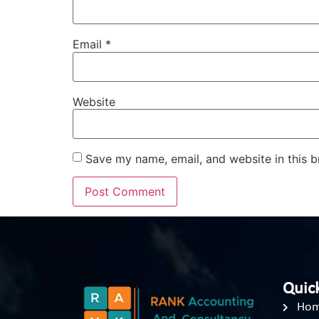
Email
*
Website
Save my name, email, and website in this b
Quick
Ho