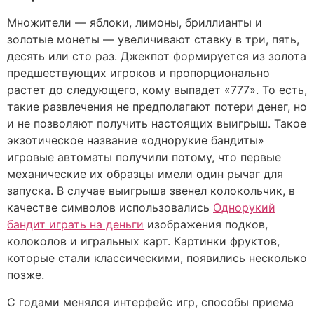
Множители — яблоки, лимоны, бриллианты и
золотые монеты — увеличивают ставку в три, пять,
десять или сто раз. Джекпот формируется из золота
предшествующих игроков и пропорционально
растет до следующего, кому выпадет «777». То есть,
такие развлечения не предполагают потери денег, но
и не позволяют получить настоящих выигрыш. Такое
экзотическое название «однорукие бандиты»
игровые автоматы получили потому, что первые
механические их образцы имели один рычаг для
запуска. В случае выигрыша звенел колокольчик, в
качестве символов использовались
Однорукий
бандит играть на деньги
изображения подков,
колоколов и игральных карт. Картинки фруктов,
которые стали классическими, появились несколько
позже.
С годами менялся интерфейс игр, способы приема