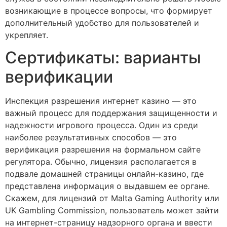
возникающие в процессе вопросы, что формирует
дополнительный удобство для пользователей и
укрепляет.
Сертификаты: варианты
верификации
Инспекция разрешения интернет казино — это
важный процесс для поддержания защищенности и
надежности игрового процесса. Один из среди
наиболее результативных способов — это
верификация разрешения на формальном сайте
регулятора. Обычно, лицензия располагается в
подвале домашней страницы онлайн-казино, где
представлена информация о выдавшем ее органе.
Скажем, для лицензий от Malta Gaming Authority или
UK Gambling Commission, пользователь может зайти
на интернет-страницу надзорного органа и ввести