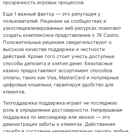
прозрачность игровых процессов.
Еще 1 важный фактор — это репутация у
пользователей. Рецензии на сообществах и
узкоспециализированных веб-ресурсах помогают
создать комплексное представление о 7K Casino.
Положительные рецензии свидетельствуют о
высоком качестве поддержки и честности
действий. Кроме того стоит учесть доступные
способы депозита и снятия денег. Безопасные
казино предоставляют ассортимент способов
оплаты, таких как Visa, MasterCard и популярные
цифровые кошельки, гарантируя удобство для
клиентов.
Техподдержка поддержка играет не последнюю
роль в определении достоверности. Непрерывная
поддержка по мессенджер или звонок — это
демонстрация заботы о клиентах. Действенная
служба в состоянии незамедлительно решать любые