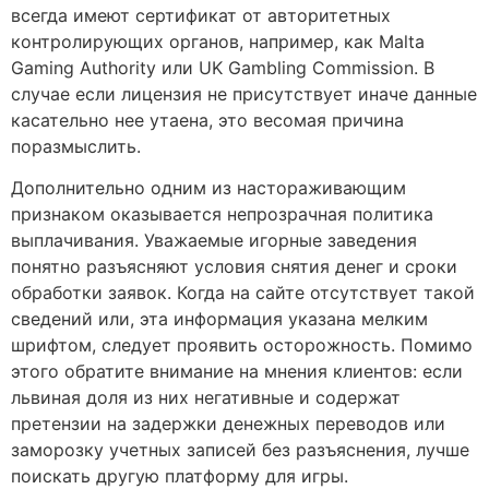
всегда имеют сертификат от авторитетных
контролирующих органов, например, как Malta
Gaming Authority или UK Gambling Commission. В
случае если лицензия не присутствует иначе данные
касательно нее утаена, это весомая причина
поразмыслить.
Дополнительно одним из настораживающим
признаком оказывается непрозрачная политика
выплачивания. Уважаемые игорные заведения
понятно разъясняют условия снятия денег и сроки
обработки заявок. Когда на сайте отсутствует такой
сведений или, эта информация указана мелким
шрифтом, следует проявить осторожность. Помимо
этого обратите внимание на мнения клиентов: если
львиная доля из них негативные и содержат
претензии на задержки денежных переводов или
заморозку учетных записей без разъяснения, лучше
поискать другую платформу для игры.