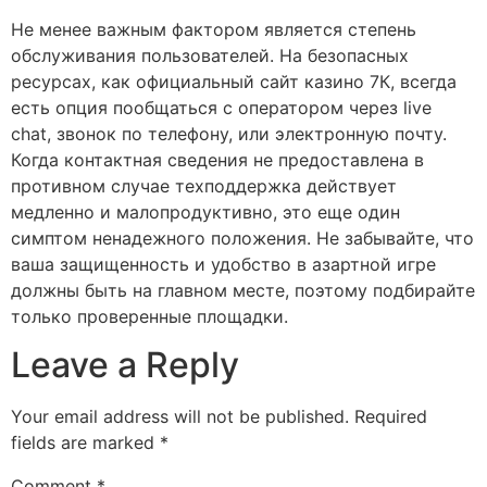
Не менее важным фактором является степень
обслуживания пользователей. На безопасных
ресурсах, как официальный сайт казино 7К, всегда
есть опция пообщаться с оператором через live
chat, звонок по телефону, или электронную почту.
Когда контактная сведения не предоставлена в
противном случае техподдержка действует
медленно и малопродуктивно, это еще один
симптом ненадежного положения. Не забывайте, что
ваша защищенность и удобство в азартной игре
должны быть на главном месте, поэтому подбирайте
только проверенные площадки.
Leave a Reply
Your email address will not be published.
Required
fields are marked
*
Comment
*