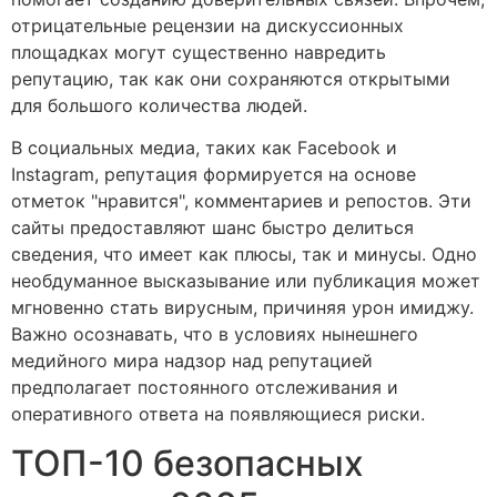
отрицательные рецензии на дискуссионных
площадках могут существенно навредить
репутацию, так как они сохраняются открытыми
для большого количества людей.
В социальных медиа, таких как Facebook и
Instagram, репутация формируется на основе
отметок "нравится", комментариев и репостов. Эти
сайты предоставляют шанс быстро делиться
сведения, что имеет как плюсы, так и минусы. Одно
необдуманное высказывание или публикация может
мгновенно стать вирусным, причиняя урон имиджу.
Важно осознавать, что в условиях нынешнего
медийного мира надзор над репутацией
предполагает постоянного отслеживания и
оперативного ответа на появляющиеся риски.
ТОП-10 безопасных