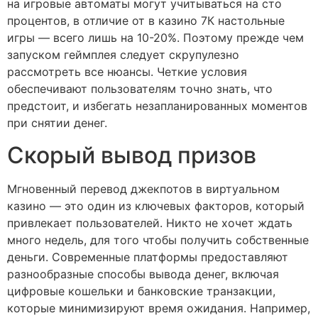
на игровые автоматы могут учитываться на сто
процентов, в отличие от в казино 7К настольные
игры — всего лишь на 10-20%. Поэтому прежде чем
запуском геймплея следует скрупулезно
рассмотреть все нюансы. Четкие условия
обеспечивают пользователям точно знать, что
предстоит, и избегать незапланированных моментов
при снятии денег.
Скорый вывод призов
Мгновенный перевод джекпотов в виртуальном
казино — это один из ключевых факторов, который
привлекает пользователей. Никто не хочет ждать
много недель, для того чтобы получить собственные
деньги. Современные платформы предоставляют
разнообразные способы вывода денег, включая
цифровые кошельки и банковские транзакции,
которые минимизируют время ожидания. Например,