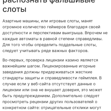
слоты
Азартные машины, или игровые слоты, манят
огромное количество геймеров благодаря своей
доступности и перспективам выигрыша. Впрочем не
каждые автоматы в равной степени справедливы.
Для того чтобы определить поддельные слоты,
следует учитывать ряде важных факторов.
Во-первых, проверка лицензии казино является
важнейшим шагом. Лицензированные игорные
заведения должны придерживаться жесткие
стандарты защиты и справедливости геймплея. В
случае если у веб-сайта отсутствует данные о
лицензии или она не внушает доверия, это может
быть предупреждением. Дополнительно следует
просмотреть рецензии других пользователей о
конкретном сайте: отрицательные отклики могут