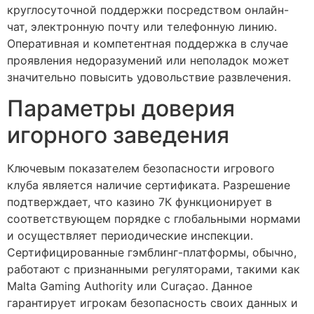
круглосуточной поддержки посредством онлайн-
чат, электронную почту или телефонную линию.
Оперативная и компетентная поддержка в случае
проявления недоразумений или неполадок может
значительно повысить удовольствие развлечения.
Параметры доверия
игорного заведения
Ключевым показателем безопасности игрового
клуба является наличие сертификата. Разрешение
подтверждает, что казино 7К функционирует в
соответствующем порядке с глобальными нормами
и осуществляет периодические инспекции.
Сертифицированные гэмблинг-платформы, обычно,
работают с признанными регуляторами, такими как
Malta Gaming Authority или Curaçao. Данное
гарантирует игрокам безопасность своих данных и