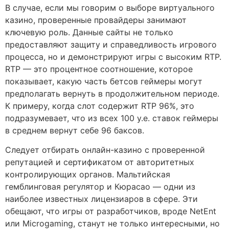
В случае, если мы говорим о выборе виртуального
казино, проверенные провайдеры занимают
ключевую роль. Данные сайты не только
предоставляют защиту и справедливость игрового
процесса, но и демонстрируют игры с высоким RTP.
RTP — это процентное соотношение, которое
показывает, какую часть бетсов геймеры могут
предполагать вернуть в продолжительном периоде.
К примеру, когда слот содержит RTP 96%, это
подразумевает, что из всех 100 у.е. ставок геймеры
в среднем вернут себе 96 баксов.
Следует отбирать онлайн-казино с проверенной
репутацией и сертификатом от авторитетных
контролирующих органов. Мальтийская
гемблинговая регулятор и Кюрасао — одни из
наиболее известных лицензиаров в сфере. Эти
обещают, что игры от разработчиков, вроде NetEnt
или Microgaming, станут не только интересными, но