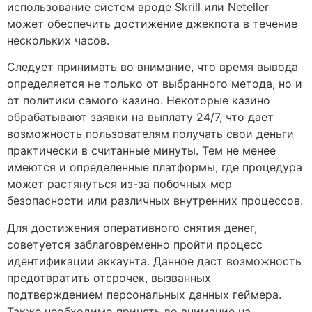
использование систем вроде Skrill или Neteller
может обеспечить достижение джекпота в течение
нескольких часов.
Следует принимать во внимание, что время вывода
определяется не только от выбранного метода, но и
от политики самого казино. Некоторые казино
обрабатывают заявки на выплату 24/7, что дает
возможность пользователям получать свои деньги
практически в считанные минуты. Тем не менее
имеются и определенные платформы, где процедура
может растянуться из-за побочных мер
безопасности или различных внутренних процессов.
Для достижения оперативного снятия денег,
советуется заблаговременно пройти процесс
идентификации аккаунта. Данное даст возможность
предотвратить отсрочек, вызванных
подтверждением персональных данных геймера.
Также необходимо принять во внимание на