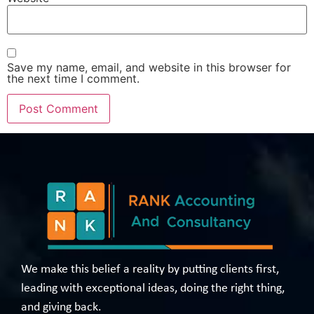
Save my name, email, and website in this browser for
the next time I comment.
We make this belief a reality by putting clients first,
leading with exceptional ideas, doing the right thing,
and giving back.