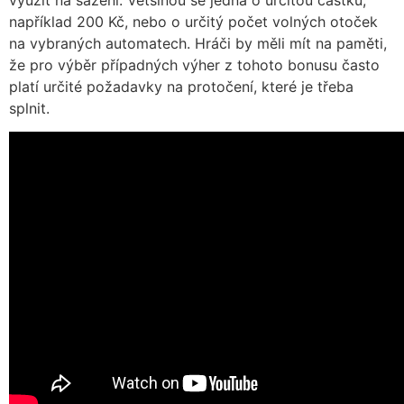
například 200 Kč, nebo o určitý počet volných otoček
na vybraných automatech. Hráči by měli mít na paměti,
že pro výběr případných výher z tohoto bonusu často
platí určité požadavky na protočení, které je třeba
splnit.