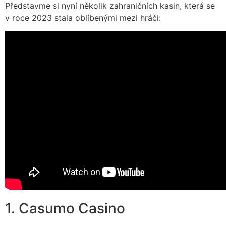
Představme si nyní několik zahraničních kasin, která se
v roce 2023 stala oblíbenými mezi hráči:
1. Casumo Casino