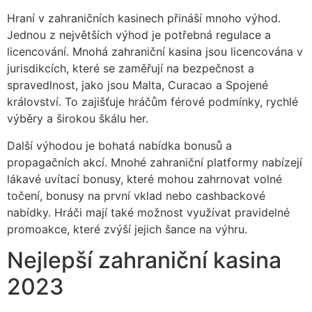
Hraní v zahraničních kasinech přináší mnoho výhod.
Jednou z největších výhod je potřebná regulace a
licencování. Mnohá zahraniční kasina jsou licencována v
jurisdikcích, které se zaměřují na bezpečnost a
spravedlnost, jako jsou Malta, Curacao a Spojené
království. To zajišťuje hráčům férové podmínky, rychlé
výběry a širokou škálu her.
Další výhodou je bohatá nabídka bonusů a
propagačních akcí. Mnohé zahraniční platformy nabízejí
lákavé uvítací bonusy, které mohou zahrnovat volné
točení, bonusy na první vklad nebo cashbackové
nabídky. Hráči mají také možnost využívat pravidelné
promoakce, které zvýší jejich šance na výhru.
Nejlepší zahraniční kasina
2023