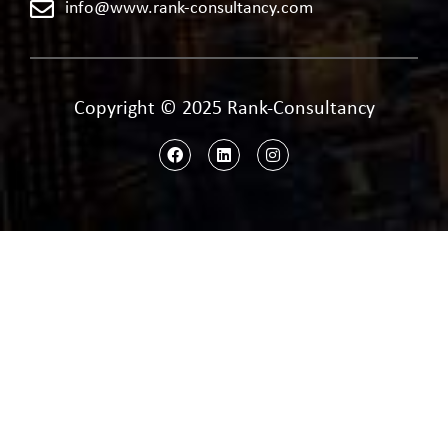
info@www.rank-consultancy.com
Copyright © 2025 Rank-Consultancy