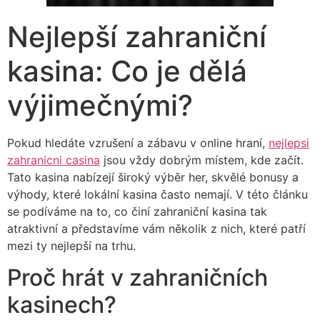
Nejlepší zahraniční
kasina: Co je dělá
výjimečnými?
Pokud hledáte vzrušení a zábavu v online hraní,
nejlepsi
zahranicni casina
jsou vždy dobrým místem, kde začít.
Tato kasina nabízejí široký výběr her, skvělé bonusy a
výhody, které lokální kasina často nemají. V této článku
se podíváme na to, co činí zahraniční kasina tak
atraktivní a představíme vám několik z nich, které patří
mezi ty nejlepší na trhu.
Proč hrát v zahraničních
kasinech?