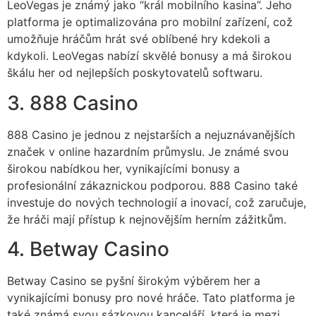
LeoVegas je známý jako “král mobilního kasina”. Jeho
platforma je optimalizována pro mobilní zařízení, což
umožňuje hráčům hrát své oblíbené hry kdekoli a
kdykoli. LeoVegas nabízí skvělé bonusy a má širokou
škálu her od nejlepších poskytovatelů softwaru.
3. 888 Casino
888 Casino je jednou z nejstarších a nejuznávanějších
značek v online hazardním průmyslu. Je známé svou
širokou nabídkou her, vynikajícími bonusy a
profesionální zákaznickou podporou. 888 Casino také
investuje do nových technologií a inovací, což zaručuje,
že hráči mají přístup k nejnovějším herním zážitkům.
4. Betway Casino
Betway Casino se pyšní širokým výběrem her a
vynikajícími bonusy pro nové hráče. Tato platforma je
také známá svou sázkovou kanceláří, která je mezi