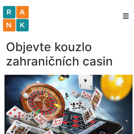
Objevte kouzlo
zahraničních casin