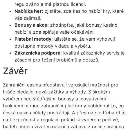
regulováno a má platnou licenci.
Nabídka her:
zjistěte, zda kasino nabízí hry, které
vás zajímají.
Bonusy a akce:
zhodnoťte, jaké bonusy kasino
nabízí a zda splňuje vaše očekávání.
Platební metody:
ujistěte se, že vám vyhovují
dostupné metody vkladu a výběru.
Zákaznická podpora:
kvalitní zákaznický servis je
zásadní pro řešení problémů a dotazů.
Závěr
Zahraniční casina představují vzrušující možnost pro
hráče hledající nové zážitky a výhody. S širokým
výběrem her, štědřejšími bonusy a inovativními
funkcemi mohou zahraniční platformy nabídnout to, co
česká casina někdy postrádají. A přestože je třeba dbát
na bezpečnost a regulaci, pokud si vyberete pečlivě,
budete moci užívat vzrušení a zábavu z online hraní na