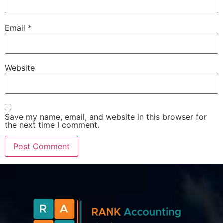
Email
*
Website
Save my name, email, and website in this browser for
the next time I comment.