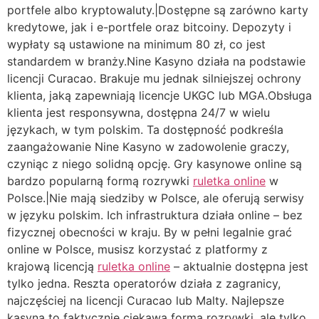
portfele albo kryptowaluty.|Dostępne są zarówno karty
kredytowe, jak i e-portfele oraz bitcoiny. Depozyty i
wypłaty są ustawione na minimum 80 zł, co jest
standardem w branży.Nine Kasyno działa na podstawie
licencji Curacao. Brakuje mu jednak silniejszej ochrony
klienta, jaką zapewniają licencje UKGC lub MGA.Obsługa
klienta jest responsywna, dostępna 24/7 w wielu
językach, w tym polskim. Ta dostępność podkreśla
zaangażowanie Nine Kasyno w zadowolenie graczy,
czyniąc z niego solidną opcję. Gry kasynowe online są
bardzo popularną formą rozrywki
ruletka online
w
Polsce.|Nie mają siedziby w Polsce, ale oferują serwisy
w języku polskim. Ich infrastruktura działa online – bez
fizycznej obecności w kraju. By w pełni legalnie grać
online w Polsce, musisz korzystać z platformy z
krajową licencją
ruletka online
– aktualnie dostępna jest
tylko jedna. Reszta operatorów działa z zagranicy,
najczęściej na licencji Curacao lub Malty. Najlepsze
kasyna to faktycznie ciekawa forma rozrywki, ale tylko