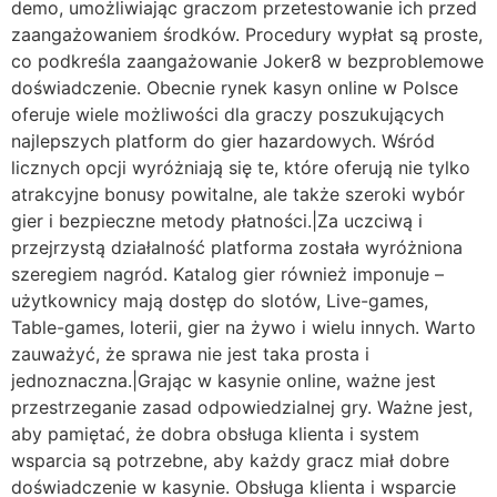
demo, umożliwiając graczom przetestowanie ich przed
zaangażowaniem środków. Procedury wypłat są proste,
co podkreśla zaangażowanie Joker8 w bezproblemowe
doświadczenie. Obecnie rynek kasyn online w Polsce
oferuje wiele możliwości dla graczy poszukujących
najlepszych platform do gier hazardowych. Wśród
licznych opcji wyróżniają się te, które oferują nie tylko
atrakcyjne bonusy powitalne, ale także szeroki wybór
gier i bezpieczne metody płatności.|Za uczciwą i
przejrzystą działalność platforma została wyróżniona
szeregiem nagród. Katalog gier również imponuje –
użytkownicy mają dostęp do slotów, Live-games,
Table-games, loterii, gier na żywo i wielu innych. Warto
zauważyć, że sprawa nie jest taka prosta i
jednoznaczna.|Grając w kasynie online, ważne jest
przestrzeganie zasad odpowiedzialnej gry. Ważne jest,
aby pamiętać, że dobra obsługa klienta i system
wsparcia są potrzebne, aby każdy gracz miał dobre
doświadczenie w kasynie. Obsługa klienta i wsparcie