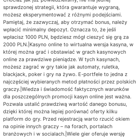
sprawdzonej strategii, która gwarantuje wygraną,
możesz eksperymentować z różnymi podejściami.
Pamiętaj, że zazwyczaj, aby otrzymać bonus, należy
wpłacić minimalny depozyt. Oznacza to, że jeśli
wpłacisz 1000 PLN, będziesz mógł cieszyć się grą za
2000 PLN.|Kasyno online to wirtualna wersja kasyna, w
której można grać i obstawiać w grach kasynowych
online za prawdziwe pieniądze. W tych kasynach,
możesz zagrać w gry takie jak automaty, ruletka,
blackjack, poker i gry na żywo. E-portfele to jedna z
najczęściej wybieranych metod płatności przez polskich
graczy.|Wiedza i świadomość faktycznych warunków
dla poszczególnych promocji kasyn online jest ważna.
Pozwala ustalić prawdziwą wartość danego bonusu,
dzięki której można lepiej porównać oferty kilku
platform do gry. Przed rejestracją warto rzucić okiem
na opinie innych graczy – na forach, portalach
branżowych i w socialach.|Wiele gier oferuje wersję