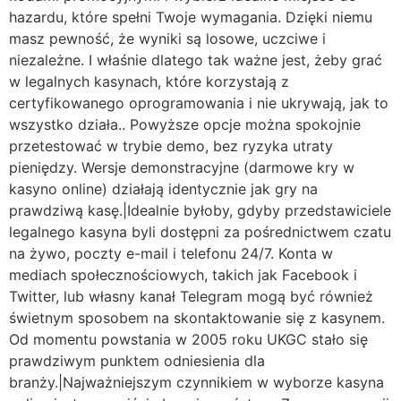
hazardu, które spełni Twoje wymagania. Dzięki niemu
masz pewność, że wyniki są losowe, uczciwe i
niezależne. I właśnie dlatego tak ważne jest, żeby grać
w legalnych kasynach, które korzystają z
certyfikowanego oprogramowania i nie ukrywają, jak to
wszystko działa.. Powyższe opcje można spokojnie
przetestować w trybie demo, bez ryzyka utraty
pieniędzy. Wersje demonstracyjne (darmowe kry w
kasyno online) działają identycznie jak gry na
prawdziwą kasę.|Idealnie byłoby, gdyby przedstawiciele
legalnego kasyna byli dostępni za pośrednictwem czatu
na żywo, poczty e-mail i telefonu 24/7. Konta w
mediach społecznościowych, takich jak Facebook i
Twitter, lub własny kanał Telegram mogą być również
świetnym sposobem na skontaktowanie się z kasynem.
Od momentu powstania w 2005 roku UKGC stało się
prawdziwym punktem odniesienia dla
branży.|Najważniejszym czynnikiem w wyborze kasyna