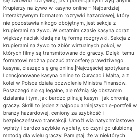
się zarówno rozrywką, jak i potencjalnymi wygranymi.
Krupierzy na żywo w kasyno online – Najbardziej
interaktywnym formatem rozrywki hazardowej, który
nie pozostawia nikogo obojętnym, jest sekcja z
krupierami na żywo. W ostatnim czasie kasyna coraz
większy nacisk kładą na tę formę rozgrywki. Sekcja z
krupierami na żywo to zbiór wirtualnych pokoi, w
których filmy są transmitowane do graczy. Dzięki temu
formatowi można poczuć atmosferę prawdziwego
kasyna, ciesząc się grą online.|Najczęściej spotykane
licencjonowane kasyna online to Curacao i Malta, a z
kolei w Polsce działa pozwolenie Ministra Finansów.
Poszczególnie są legalne, ale różnią się obszarem
działania i tym, jak bardzo pilnują kasyn i jak chronią
graczy. Skrill to jeden z najpopularniejszych e-portfeli w
branży hazardowej, ceniony za szybkość i
bezpieczeństwo transakcji. Umożliwia natychmiastowe
wpłaty i bardzo szybkie wypłaty, co czyni go ulubioną
metodą dla wielu graczy. Pamiętaj, że w niektórych