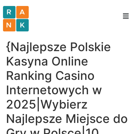
{Najlepsze Polskie
Kasyna Online
Ranking Casino
Internetowych w
2025|Wybierz
Najlepsze Miejsce do
Gry w Polsce|10