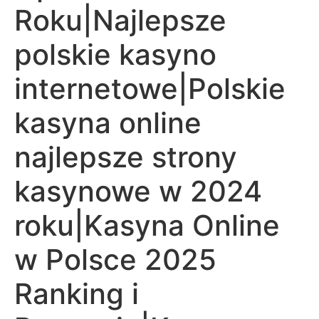
Roku|Najlepsze
polskie kasyno
internetowe|Polskie
kasyna online
najlepsze strony
kasynowe w 2024
roku|Kasyna Online
w Polsce 2025
Ranking i