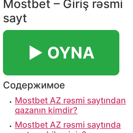
Mostbet – Giriş rəsmi
sayt
▶️ OYNA
Содержимое
Mostbet AZ rəsmi saytından
qazanın kimdir?
Mostbet AZ rəsmi saytında