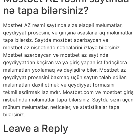
nə tapa bilərsiniz?
Mostbet AZ rəsmi saytında sizə əlaqəli məlumatlar,
qeydiyyat prosesini, və girişinə əsaslanaraq məlumatlar
tapa bilərsiz. Saytda mostbet azerbaycan və
mostbet.az nisbətində nəticələrini izləyə bilərsiniz.
Mostbet azerbaycan və mostbet az saytında
qeydiyyatdan keçirən və ya giriş yapan istifadəçilərə
məlumatları yoxlamaq və dəyişdirə bilər. Mostbet az
qeydiyyat prosesini baxmaq üçün saytın tələb edilən
məlumatları daxil etmək və qeydiyyat formasını
təkmilləşdirmək lazımdır. Mostbet.com və mostbet giriş
nisbətində məlumatlar tapa bilərsiniz. Saytda sizin üçün
mühüm məlumatlar, nəticələr, və statistikalar tapa
bilərsiniz.
Leave a Reply