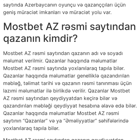
saytında Azerbaycanın oyunçu və qazanççıları üçün
geniş müraciət imkanları və müraciət yolu var.
Mostbet AZ rəsmi saytından
qazanın kimdir?
Mostbet AZ rəsmi saytından qazanın adı və soyadı
məlumat verilmir. Qazanlar haqqında məlumatlar
Mostbet AZ rəsmi saytında yoxlanılaraq tapıla bilər.
Qazanlar haqqında məlumatlar genelliklə qazandırılan
məbləğ, təlimat tarihi və qazanın rəsmi tanınması üçün
lazımi məlumatlar ilə birlikdə verilir. Qazanlar Mostbet
AZ rəsmi saytından qeydiyyatdan keçirə bilər və
qazandırılan məbləği qeydiyyat hesabına əlavə edə bilər.
Qazanlar haqqında məlumatlar Mostbet AZ rəsmi
saytının “Qazanlar” və ya “Əməliyyatlar” səhifələrində
yoxlanılaraq tapıla bilər.
Mostbet AZ rəsmi saytından qazanın qeydiyyatdan