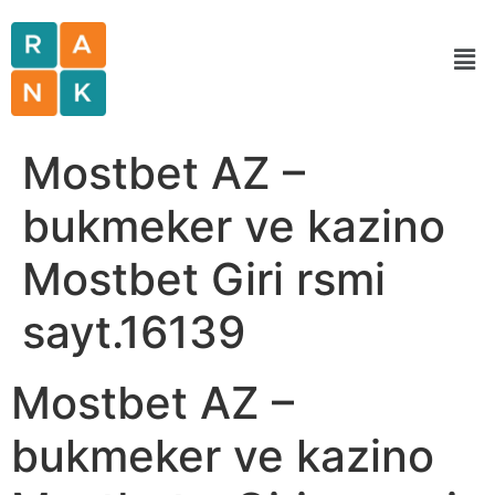
Mostbet AZ –
bukmeker ve kazino
Mostbet Giri rsmi
sayt.16139
Mostbet AZ –
bukmeker ve kazino