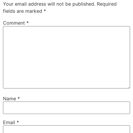
Your email address will not be published.
Required
fields are marked
*
Comment
*
Name
*
Email
*