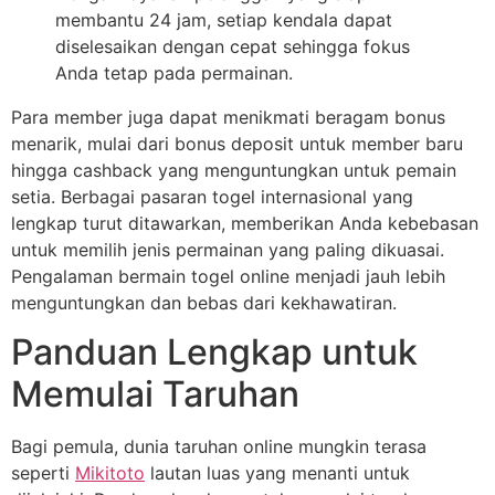
membantu 24 jam, setiap kendala dapat
diselesaikan dengan cepat sehingga fokus
Anda tetap pada permainan.
Para member juga dapat menikmati beragam bonus
menarik, mulai dari bonus deposit untuk member baru
hingga cashback yang menguntungkan untuk pemain
setia. Berbagai pasaran togel internasional yang
lengkap turut ditawarkan, memberikan Anda kebebasan
untuk memilih jenis permainan yang paling dikuasai.
Pengalaman bermain togel online menjadi jauh lebih
menguntungkan dan bebas dari kekhawatiran.
Panduan Lengkap untuk
Memulai Taruhan
Bagi pemula, dunia taruhan online mungkin terasa
seperti
Mikitoto
lautan luas yang menanti untuk