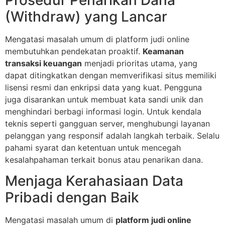
Prosedur Penarikan Dana
(Withdraw) yang Lancar
Mengatasi masalah umum di platform judi online
membutuhkan pendekatan proaktif.
Keamanan
transaksi keuangan
menjadi prioritas utama, yang
dapat ditingkatkan dengan memverifikasi situs memiliki
lisensi resmi dan enkripsi data yang kuat. Pengguna
juga disarankan untuk membuat kata sandi unik dan
menghindari berbagi informasi login. Untuk kendala
teknis seperti gangguan server, menghubungi layanan
pelanggan yang responsif adalah langkah terbaik. Selalu
pahami syarat dan ketentuan untuk mencegah
kesalahpahaman terkait bonus atau penarikan dana.
Menjaga Kerahasiaan Data
Pribadi dengan Baik
Mengatasi masalah umum di
platform judi online