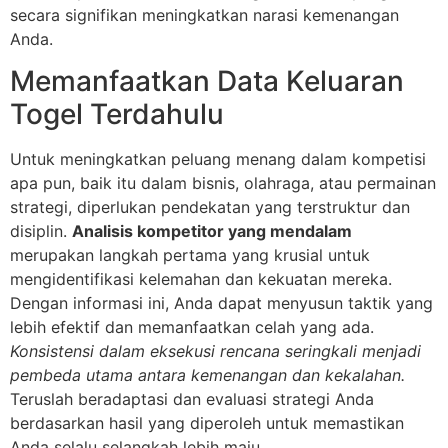
secara signifikan meningkatkan narasi kemenangan
Anda.
Memanfaatkan Data Keluaran
Togel Terdahulu
Untuk meningkatkan peluang menang dalam kompetisi
apa pun, baik itu dalam bisnis, olahraga, atau permainan
strategi, diperlukan pendekatan yang terstruktur dan
disiplin.
Analisis kompetitor yang mendalam
merupakan langkah pertama yang krusial untuk
mengidentifikasi kelemahan dan kekuatan mereka.
Dengan informasi ini, Anda dapat menyusun taktik yang
lebih efektif dan memanfaatkan celah yang ada.
Konsistensi dalam eksekusi rencana seringkali menjadi
pembeda utama antara kemenangan dan kekalahan.
Teruslah beradaptasi dan evaluasi strategi Anda
berdasarkan hasil yang diperoleh untuk memastikan
Anda selalu selangkah lebih maju.