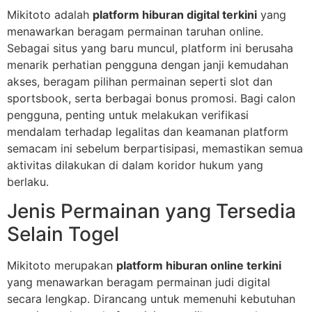
Mikitoto adalah
platform hiburan digital terkini
yang
menawarkan beragam permainan taruhan online.
Sebagai situs yang baru muncul, platform ini berusaha
menarik perhatian pengguna dengan janji kemudahan
akses, beragam pilihan permainan seperti slot dan
sportsbook, serta berbagai bonus promosi. Bagi calon
pengguna, penting untuk melakukan verifikasi
mendalam terhadap legalitas dan keamanan platform
semacam ini sebelum berpartisipasi, memastikan semua
aktivitas dilakukan di dalam koridor hukum yang
berlaku.
Jenis Permainan yang Tersedia
Selain Togel
Mikitoto merupakan
platform hiburan online terkini
yang menawarkan beragam permainan judi digital
secara lengkap. Dirancang untuk memenuhi kebutuhan