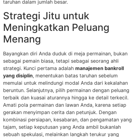
taruhan dalam jumlah besar.
Strategi Jitu untuk
Meningkatkan Peluang
Menang
Bayangkan diri Anda duduk di meja permainan, bukan
sebagai pemain biasa, tetapi sebagai seorang ahli
strategi. Kunci pertama adalah
manajemen bankroll
yang disiplin
, menentukan batas taruhan sebelum
memulai untuk melindungi modal Anda dari kekalahan
beruntun. Selanjutnya, pilih permainan dengan peluang
terbaik dan kuasai aturannya hingga ke detail terkecil.
Amati pola permainan dan lawan Anda, karena setiap
gerakan menyimpan cerita dan petunjuk. Dengan
kombinasi persiapan, kesabaran, dan pengamatan yang
tajam, setiap keputusan yang Anda ambil bukanlah
sebuah spekulasi, melainkan langkah terukur yang