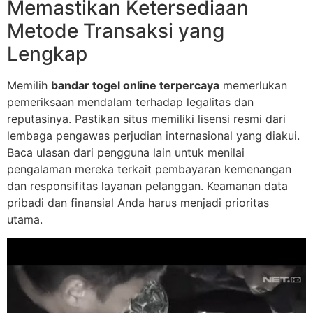
Memastikan Ketersediaan
Metode Transaksi yang
Lengkap
Memilih
bandar togel online terpercaya
memerlukan
pemeriksaan mendalam terhadap legalitas dan
reputasinya. Pastikan situs memiliki lisensi resmi dari
lembaga pengawas perjudian internasional yang diakui.
Baca ulasan dari pengguna lain untuk menilai
pengalaman mereka terkait pembayaran kemenangan
dan responsifitas layanan pelanggan. Keamanan data
pribadi dan finansial Anda harus menjadi prioritas
utama.