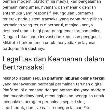
pemain modern, platform ini menyajikan pengalaman
bermain yang aman, nyaman, dan menarik dengan
antarmuka yang responsif. Keunggulan utamanya
terletak pada sistem transaksi yang cepat dan pilihan
permainan yang terus diperbarui, menjadikannya
destinasi utama bagi para penggemar taruhan online.
Dengan fokus pada inovasi dan kepuasan pengguna,
Mikitoto berkomitmen untuk menyediakan layanan
terdepan di industrinya.
Legalitas dan Keamanan dalam
Bertransaksi
Mikitoto adalah sebuah
platform hiburan online terkini
yang menawarkan berbagai permainan taruhan digital.
Platform ini dirancang dengan antarmuka yang modern
dan mudah dinavigasi, memungkinkan pengguna untuk
mengakses beragam permainan seperti slot,
sportsbook, dan live casino dengan lancar. Fitur