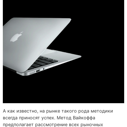
А как известно, на рынке такого рода методики
всегда приносят успех. Метод Вайкоффа
предполагает рассмотрение всех рыночных