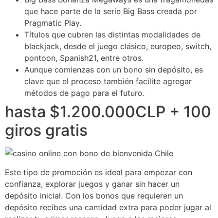
que hace parte de la serie Big Bass creada por
Pragmatic Play.
Títulos que cubren las distintas modalidades de
blackjack, desde el juego clásico, europeo, switch,
pontoon, Spanish21, entre otros.
Aunque comienzas con un bono sin depósito, es
clave que el proceso también facilite agregar
métodos de pago para el futuro.
hasta $1.200.000CLP + 100
giros gratis
Este tipo de promoción es ideal para empezar con
confianza, explorar juegos y ganar sin hacer un
depósito inicial. Con los bonos que requieren un
depósito recibes una cantidad extra para poder jugar al