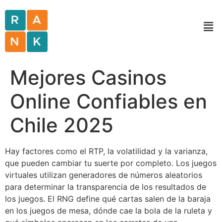
Mejores Casinos
Online Confiables en
Chile 2025
Hay factores como el RTP, la volatilidad y la varianza,
que pueden cambiar tu suerte por completo. Los juegos
virtuales utilizan generadores de números aleatorios
para determinar la transparencia de los resultados de
los juegos. El RNG define qué cartas salen de la baraja
en los juegos de mesa, dónde cae la bola de la ruleta y