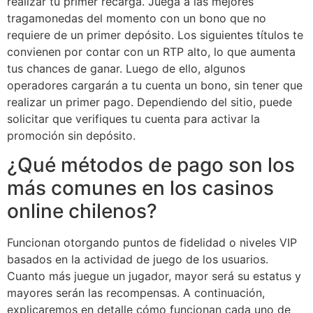
realizar tu primer recarga. Juega a las mejores
tragamonedas del momento con un bono que no
requiere de un primer depósito. Los siguientes títulos te
convienen por contar con un RTP alto, lo que aumenta
tus chances de ganar. Luego de ello, algunos
operadores cargarán a tu cuenta un bono, sin tener que
realizar un primer pago. Dependiendo del sitio, puede
solicitar que verifiques tu cuenta para activar la
promoción sin depósito.
¿Qué métodos de pago son los
más comunes en los casinos
online chilenos?
Funcionan otorgando puntos de fidelidad o niveles VIP
basados en la actividad de juego de los usuarios.
Cuanto más juegue un jugador, mayor será su estatus y
mayores serán las recompensas. A continuación,
explicaremos en detalle cómo funcionan cada uno de