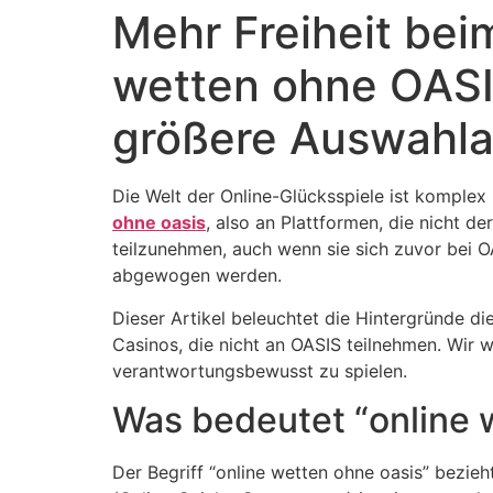
Mehr Freiheit beim
wetten ohne OASI
größere Auswahla
Die Welt der Online-Glücksspiele ist komplex 
ohne oasis
, also an Plattformen, die nicht d
teilzunehmen, auch wenn sie sich zuvor bei OA
abgewogen werden.
Dieser Artikel beleuchtet die Hintergründe di
Casinos, die nicht an OASIS teilnehmen. Wir 
verantwortungsbewusst zu spielen.
Was bedeutet “online 
Der Begriff “online wetten ohne oasis” bezieh