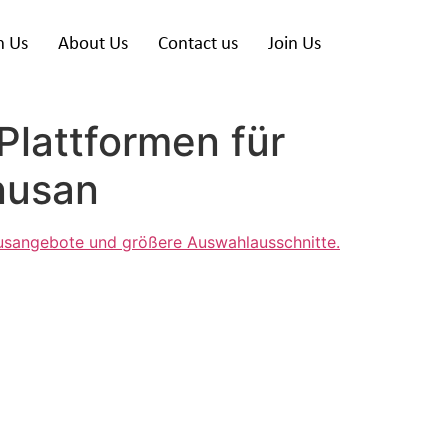
h Us
About Us
Contact us
Join Us
Plattformen für
nusan
onusangebote und größere Auswahlausschnitte.