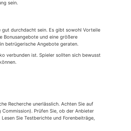
ng sein.
 gut durchdacht sein. Es gibt sowohl Vorteile
ere Bonusangebote und eine größere
 in betrügerische Angebote geraten.
o verbunden ist. Spieler sollten sich bewusst
 können.
iche Recherche unerlässlich. Achten Sie auf
g Commission). Prüfen Sie, ob der Anbieter
 Lesen Sie Testberichte und Forenbeiträge,