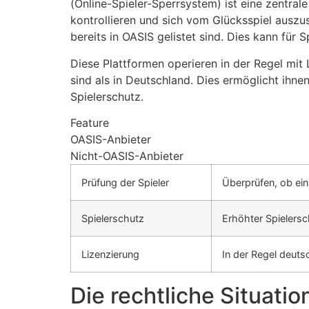
(Online-Spieler-Sperrsystem) ist eine zentrale
kontrollieren und sich vom Glücksspiel auszus
bereits in OASIS gelistet sind. Dies kann für 
Diese Plattformen operieren in der Regel mit
sind als in Deutschland. Dies ermöglicht ihne
Spielerschutz.
Feature
OASIS-Anbieter
Nicht-OASIS-Anbieter
Prüfung der Spieler
Überprüfen, ob ein 
Spielerschutz
Erhöhter Spielersc
Lizenzierung
In der Regel deuts
Die rechtliche Situati