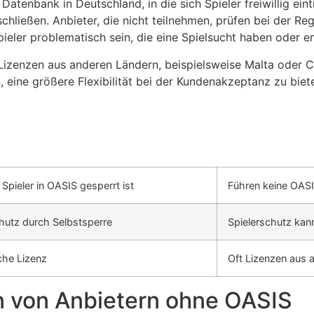
 Datenbank in Deutschland, in die sich Spieler freiwillig ei
chließen. Anbieter, die nicht teilnehmen, prüfen bei der Re
Spieler problematisch sein, die eine Spielsucht haben oder e
 Lizenzen aus anderen Ländern, beispielsweise Malta oder 
n, eine größere Flexibilität bei der Kundenakzeptanz zu biet
Spieler in OASIS gesperrt ist
Führen keine OAS
hutz durch Selbstsperre
Spielerschutz kann
che Lizenz
Oft Lizenzen aus 
on von Anbietern ohne OASIS