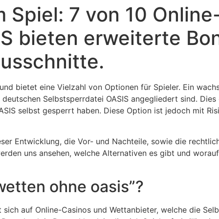
 Spiel: 7 von 10 Online
S bieten erweiterte B
usschnitte.
und bietet eine Vielzahl von Optionen für Spieler. Ein wac
er deutschen Selbstsperrdatei OASIS angegliedert sind. Dies 
SIS selbst gesperrt haben. Diese Option ist jedoch mit Ris
eser Entwicklung, die Vor- und Nachteile, sowie die rechtl
werden uns ansehen, welche Alternativen es gibt und worauf 
wetten ohne oasis”?
t sich auf Online-Casinos und Wettanbieter, welche die Sel