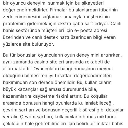
bir oyuncu deneyimi sunmak için bu şikayetleri
değerlendirmelidirler. Firmalar bu alanlardan itibarinin
zedelenmemesini sağlamak amacıyla müşterisinin
problemini gidermek için ekstra çaba sarf ediyor. Canlı
bahis sektöründe müşterileri için e- posta adresi
üzerinden ve canlı destek hattı üzerinden bilgi veren
yüzlerce site bulunuyor.
Bu tür bonuslar, oyuncuların oyun deneyimini artırırken,
aynı zamanda casino siteleri arasında rekabeti de
artırmaktadır. Oyuncuların hangi bonusların mevcut
olduğunu bilmesi, en iyi fırsatları değerlendirmeleri
bakımından son derece önemlidir. Bu, kullanıcıların
büyük kazançlar sağlaması durumunda bile,
kazanımlarını kaybetme riskini artırır. Bu koşullar
arasında bonusun hangi oyunlarda kullanılabileceği,
çevrim şartları ve bonusun geçerlilik süresi gibi detaylar
yer alır. Çevrim şartları, kullanıcıların bonus miktarını
çekilebilir hale getirebilmeleri için belirli bir miktar bahis