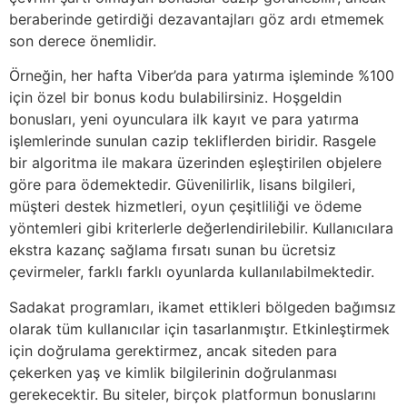
beraberinde getirdiği dezavantajları göz ardı etmemek
son derece önemlidir.
Örneğin, her hafta Viber’da para yatırma işleminde %100
için özel bir bonus kodu bulabilirsiniz. Hoşgeldin
bonusları, yeni oyunculara ilk kayıt ve para yatırma
işlemlerinde sunulan cazip tekliflerden biridir. Rasgele
bir algoritma ile makara üzerinden eşleştirilen objelere
göre para ödemektedir. Güvenilirlik, lisans bilgileri,
müşteri destek hizmetleri, oyun çeşitliliği ve ödeme
yöntemleri gibi kriterlerle değerlendirilebilir. Kullanıcılara
ekstra kazanç sağlama fırsatı sunan bu ücretsiz
çevirmeler, farklı farklı oyunlarda kullanılabilmektedir.
Sadakat programları, ikamet ettikleri bölgeden bağımsız
olarak tüm kullanıcılar için tasarlanmıştır. Etkinleştirmek
için doğrulama gerektirmez, ancak siteden para
çekerken yaş ve kimlik bilgilerinin doğrulanması
gerekecektir. Bu siteler, birçok platformun bonuslarını