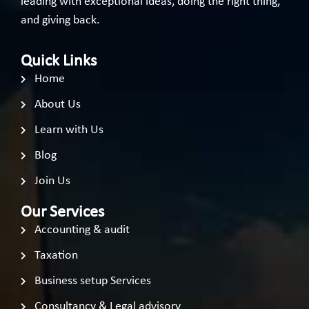
leading with exceptional ideas, doing the right thing,
and giving back.
Quick Links
Home
About Us
Learn with Us
Blog
Join Us
Our Services
Accounting & audit
Taxation
Business setup Services
Consultancy & Legal advisory