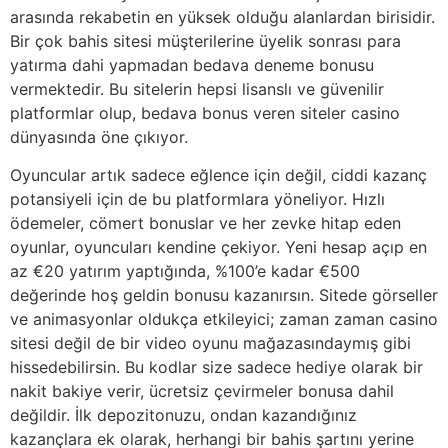
arasında rekabetin en yüksek olduğu alanlardan birisidir.
Bir çok bahis sitesi müşterilerine üyelik sonrası para
yatırma dahi yapmadan bedava deneme bonusu
vermektedir. Bu sitelerin hepsi lisanslı ve güvenilir
platformlar olup, bedava bonus veren siteler casino
dünyasında öne çıkıyor.
Oyuncular artık sadece eğlence için değil, ciddi kazanç
potansiyeli için de bu platformlara yöneliyor. Hızlı
ödemeler, cömert bonuslar ve her zevke hitap eden
oyunlar, oyuncuları kendine çekiyor. Yeni hesap açıp en
az €20 yatırım yaptığında, %100’e kadar €500
değerinde hoş geldin bonusu kazanırsın. Sitede görseller
ve animasyonlar oldukça etkileyici; zaman zaman casino
sitesi değil de bir video oyunu mağazasındaymış gibi
hissedebilirsin. Bu kodlar size sadece hediye olarak bir
nakit bakiye verir, ücretsiz çevirmeler bonusa dahil
değildir. İlk depozitonuzu, ondan kazandığınız
kazançlara ek olarak, herhangi bir bahis şartını yerine