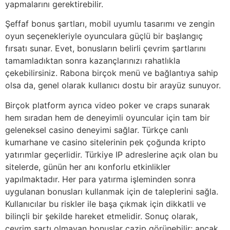
yapmalarını gerektirebilir.
Şeffaf bonus şartları, mobil uyumlu tasarımı ve zengin
oyun seçenekleriyle oyunculara güçlü bir başlangıç
fırsatı sunar. Evet, bonusların belirli çevrim şartlarını
tamamladıktan sonra kazançlarınızı rahatlıkla
çekebilirsiniz. Rabona birçok menü ve bağlantıya sahip
olsa da, genel olarak kullanıcı dostu bir arayüz sunuyor.
Birçok platform ayrıca video poker ve craps sunarak
hem sıradan hem de deneyimli oyuncular için tam bir
geleneksel casino deneyimi sağlar. Türkçe canlı
kumarhane ve casino sitelerinin pek çoğunda kripto
yatırımlar geçerlidir. Türkiye IP adreslerine açık olan bu
sitelerde, günün her anı konforlu etkinlikler
yapılmaktadır. Her para yatırma işleminden sonra
uygulanan bonusları kullanmak için de taleplerini sağla.
Kullanıcılar bu riskler ile başa çıkmak için dikkatli ve
bilinçli bir şekilde hareket etmelidir. Sonuç olarak,
çevrim şartı olmayan bonuslar cazip görünebilir; ancak