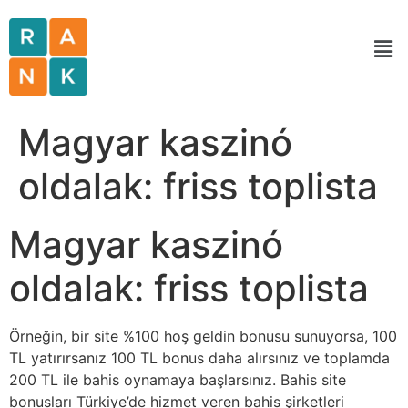
Magyar kaszinó
oldalak: friss toplista
Magyar kaszinó
oldalak: friss toplista
Örneğin, bir site %100 hoş geldin bonusu sunuyorsa, 100
TL yatırırsanız 100 TL bonus daha alırsınız ve toplamda
200 TL ile bahis oynamaya başlarsınız. Bahis site
bonusları Türkiye’de hizmet veren bahis şirketleri