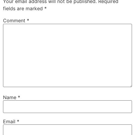
Your email address will not be published.
Required
fields are marked
*
Comment
*
Name
*
Email
*