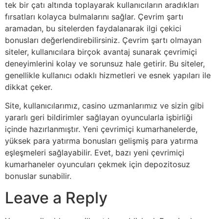
tek bir çatı altında toplayarak kullanıcıların aradıkları
fırsatları kolayca bulmalarını sağlar. Çevrim şartı
aramadan, bu sitelerden faydalanarak ilgi çekici
bonusları değerlendirebilirsiniz. Çevrim şartı olmayan
siteler, kullanıcılara birçok avantaj sunarak çevrimiçi
deneyimlerini kolay ve sorunsuz hale getirir. Bu siteler,
genellikle kullanıcı odaklı hizmetleri ve esnek yapıları ile
dikkat çeker.
Site, kullanıcılarımız, casino uzmanlarımız ve sizin gibi
yararlı geri bildirimler sağlayan oyuncularla işbirliği
içinde hazırlanmıştır. Yeni çevrimiçi kumarhanelerde,
yüksek para yatırma bonusları gelişmiş para yatırma
eşleşmeleri sağlayabilir. Evet, bazı yeni çevrimiçi
kumarhaneler oyuncuları çekmek için depozitosuz
bonuslar sunabilir.
Leave a Reply