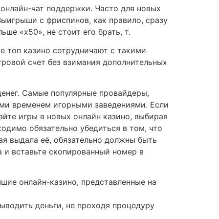
онлайн-чат поддержки. Часто для новых
Выигрыши с фриспинов, как правило, сразу
ше «х50», не стоит его брать, т.
е топ казино сотрудничают с такими
игровой счет без взимания дополнительных
денег. Самые популярные провайдеры,
ыми временем игорными заведениями. Если
йте игры в новых онлайн казино, выбирая
ходимо обязательно убедиться в том, что
ая выдала её, обязательно должны быть
а и вставьте скопированный номер в
чшие онлайн-казино, представленные на
ыводить деньги, не проходя процедуру