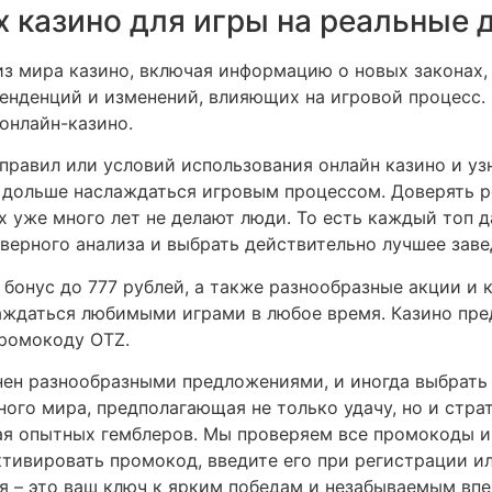
 казино для игры на реальные 
з мира казино, включая информацию о новых законах, 
тенденций и изменений, влияющих на игровой процесс. 
онлайн-казино.
правил или условий использования онлайн казино и уз
 дольше наслаждаться игровым процессом. Доверять р
х уже много лет не делают люди. То есть каждый топ 
 верного анализа и выбрать действительно лучшее зав
бонус до 777 рублей, а также разнообразные акции и 
аждаться любимыми играми в любое время. Казино пре
промокоду OTZ.
нен разнообразными предложениями, и иногда выбрат
ного мира, предполагающая не только удачу, но и стр
ая опытных гемблеров. Мы проверяем все промокоды и 
тивировать промокод, введите его при регистрации или
 – это ваш ключ к ярким победам и незабываемым впе