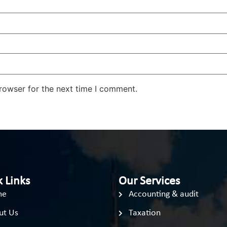
rowser for the next time I comment.
 Links
Our Services
me
Accounting & audit
ut Us
Taxation