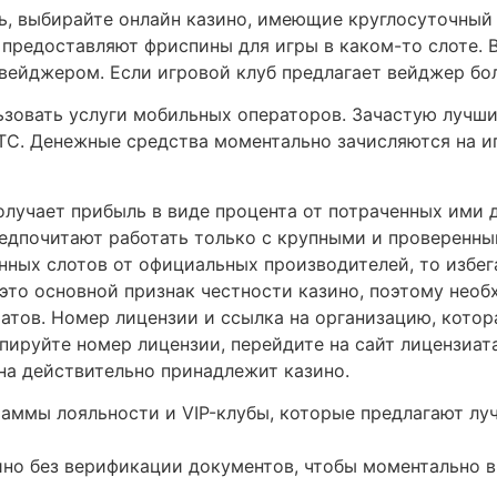
ь, выбирайте онлайн казино, имеющие круглосуточный 
 предоставляют фриспины для игры в каком-то слоте. 
вейджером. Если игровой клуб предлагает вейджер боль
ьзовать услуги мобильных операторов. Зачастую лучши
, MTC. Денежные средства моментально зачисляются на 
олучает прибыль в виде процента от потраченных ими 
редпочитают работать только с крупными и проверенн
ных слотов от официальных производителей, то избега
это основной признак честности казино, поэтому необ
атов. Номер лицензии и ссылка на организацию, котор
пируйте номер лицензии, перейдите на сайт лицензиат
она действительно принадлежит казино.
аммы лояльности и VIP-клубы, которые предлагают лу
но без верификации документов, чтобы моментально в