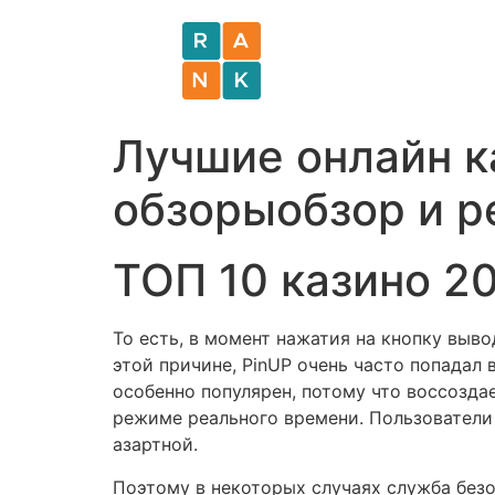
Лучшие онлайн ка
обзорыобзор и р
ТОП 10 казино 2
То есть, в момент нажатия на кнопку выво
этой причине, PinUP очень часто попадал 
особенно популярен, потому что воссозда
режиме реального времени. Пользователи
азартной.
Поэтому в некоторых случаях служба без