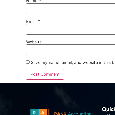
Name
*
Email
*
Website
Save my name, email, and website in this b
Quick