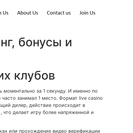
h Us
About Us
Contact us
Join Us
нг, бонусы и
их клубов
ь моментально за 1 секунду. И именно по
часто занимал 1 место. Формат live casino
ящий дилер, действие происходит в
 что делает игру более напряженной и
уках или прохождение видео верификации