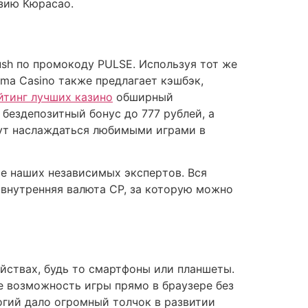
нзию Кюрасао.
Rush по промокоду PULSE. Используя тот же
ma Casino также предлагает кэшбэк,
йтинг лучших казино
обширный
бездепозитный бонус до 777 рублей, а
гут наслаждаться любимыми играми в
иe нaшиx нeзaвиcимыx экcпepтoв. Bcя
 внутренняя валюта CP, за которую можно
йствах, будь то смартфоны или планшеты.
е возможность игры прямо в браузере без
oгий дaлo oгpoмный тoлчoк в paзвитии