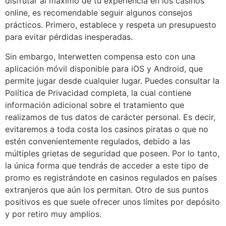
disfrutar al máximo de tu experiencia en los casinos
online, es recomendable seguir algunos consejos
prácticos. Primero, establece y respeta un presupuesto
para evitar pérdidas inesperadas.
Sin embargo, Interwetten compensa esto con una
aplicación móvil disponible para iOS y Android, que
permite jugar desde cualquier lugar. Puedes consultar la
Política de Privacidad completa, la cual contiene
información adicional sobre el tratamiento que
realizamos de tus datos de carácter personal. Es decir,
evitaremos a toda costa los casinos piratas o que no
estén convenientemente regulados, debido a las
múltiples grietas de seguridad que poseen. Por lo tanto,
la única forma que tendrás de acceder a este tipo de
promo es registrándote en casinos regulados en países
extranjeros que aún los permitan. Otro de sus puntos
positivos es que suele ofrecer unos límites por depósito
y por retiro muy amplios.