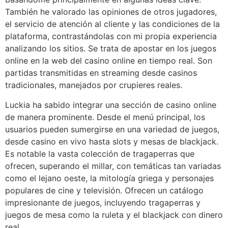
También he valorado las opiniones de otros jugadores,
el servicio de atención al cliente y las condiciones de la
plataforma, contrastándolas con mi propia experiencia
analizando los sitios. Se trata de apostar en los juegos
online en la web del casino online en tiempo real. Son
partidas transmitidas en streaming desde casinos
tradicionales, manejados por crupieres reales.
Luckia ha sabido integrar una sección de casino online
de manera prominente. Desde el menú principal, los
usuarios pueden sumergirse en una variedad de juegos,
desde casino en vivo hasta slots y mesas de blackjack.
Es notable la vasta colección de tragaperras que
ofrecen, superando el millar, con temáticas tan variadas
como el lejano oeste, la mitología griega y personajes
populares de cine y televisión. Ofrecen un catálogo
impresionante de juegos, incluyendo tragaperras y
juegos de mesa como la ruleta y el blackjack con dinero
real.