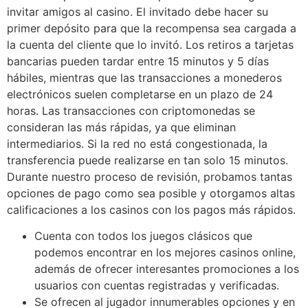
invitar amigos al casino. El invitado debe hacer su
primer depósito para que la recompensa sea cargada a
la cuenta del cliente que lo invitó. Los retiros a tarjetas
bancarias pueden tardar entre 15 minutos y 5 días
hábiles, mientras que las transacciones a monederos
electrónicos suelen completarse en un plazo de 24
horas. Las transacciones con criptomonedas se
consideran las más rápidas, ya que eliminan
intermediarios. Si la red no está congestionada, la
transferencia puede realizarse en tan solo 15 minutos.
Durante nuestro proceso de revisión, probamos tantas
opciones de pago como sea posible y otorgamos altas
calificaciones a los casinos con los pagos más rápidos.
Cuenta con todos los juegos clásicos que
podemos encontrar en los mejores casinos online,
además de ofrecer interesantes promociones a los
usuarios con cuentas registradas y verificadas.
Se ofrecen al jugador innumerables opciones y en