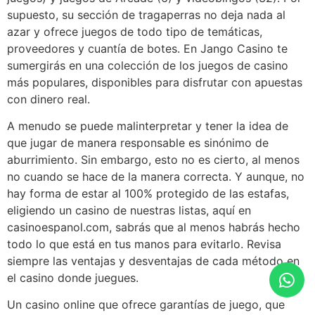
supuesto, su sección de tragaperras no deja nada al
azar y ofrece juegos de todo tipo de temáticas,
proveedores y cuantía de botes. En Jango Casino te
sumergirás en una colección de los juegos de casino
más populares, disponibles para disfrutar con apuestas
con dinero real.
A menudo se puede malinterpretar y tener la idea de
que jugar de manera responsable es sinónimo de
aburrimiento. Sin embargo, esto no es cierto, al menos
no cuando se hace de la manera correcta. Y aunque, no
hay forma de estar al 100% protegido de las estafas,
eligiendo un casino de nuestras listas, aquí en
casinoespanol.com, sabrás que al menos habrás hecho
todo lo que está en tus manos para evitarlo. Revisa
siempre las ventajas y desventajas de cada método en
el casino donde juegues.
Un casino online que ofrece garantías de juego, que