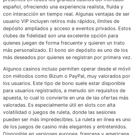
español, ofreciendo una experiencia realista, fluida y
con interacción en tiempo real. Algunas ventajas de ser
usuario VIP incluyen retiros más rápidos, límites de
depósito ampliados y acceso a eventos privados. Estos
clubes de fidelidad son una excelente opción para
quienes juegan de forma frecuente y quieren un trato
más personalizado. El bono sin depósito es uno de los
más deseados por quienes se registran por primera vez.
Algunos casinos incluso permiten operar desde el móvil
con métodos como Bizum o PayPal, muy valorados por
los usuarios. Este tipo de bono suele estar disponible
para usuarios registrados, a menudo sin requisitos de
apuesta, lo cual lo convierte en una de las ofertas más
valoradas. Es especialmente útil en slots con alta
volatilidad o juegos de ruleta, donde las sesiones
pueden ser más impredecibles. La ruleta en línea es uno
de los juegos de casino más elegantes y entretenidos.
Disponible en versiones europea, francesa y americana,