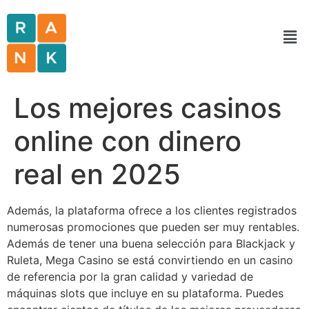
Los mejores casinos
online con dinero
real en 2025
Además, la plataforma ofrece a los clientes registrados
numerosas promociones que pueden ser muy rentables.
Además de tener una buena selección para Blackjack y
Ruleta, Mega Casino se está convirtiendo en un casino
de referencia por la gran calidad y variedad de
máquinas slots que incluye en su plataforma. Puedes