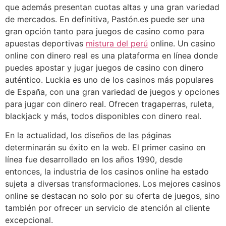
que además presentan cuotas altas y una gran variedad
de mercados. En definitiva, Pastón.es puede ser una
gran opción tanto para juegos de casino como para
apuestas deportivas
mistura del perú
online. Un casino
online con dinero real es una plataforma en línea donde
puedes apostar y jugar juegos de casino con dinero
auténtico. Luckia es uno de los casinos más populares
de España, con una gran variedad de juegos y opciones
para jugar con dinero real. Ofrecen tragaperras, ruleta,
blackjack y más, todos disponibles con dinero real.
En la actualidad, los diseños de las páginas
determinarán su éxito en la web. El primer casino en
línea fue desarrollado en los años 1990, desde
entonces, la industria de los casinos online ha estado
sujeta a diversas transformaciones. Los mejores casinos
online se destacan no solo por su oferta de juegos, sino
también por ofrecer un servicio de atención al cliente
excepcional.