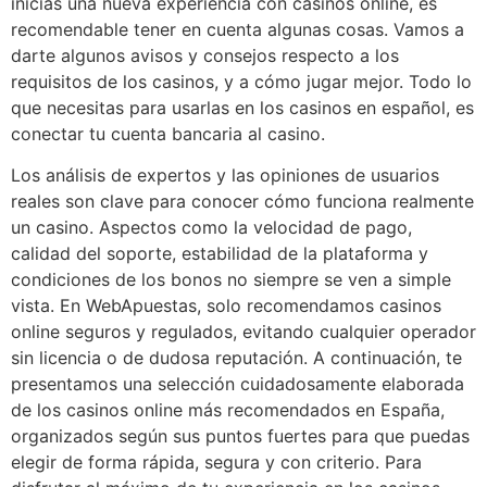
inicias una nueva experiencia con casinos online, es
recomendable tener en cuenta algunas cosas. Vamos a
darte algunos avisos y consejos respecto a los
requisitos de los casinos, y a cómo jugar mejor. Todo lo
que necesitas para usarlas en los casinos en español, es
conectar tu cuenta bancaria al casino.
Los análisis de expertos y las opiniones de usuarios
reales son clave para conocer cómo funciona realmente
un casino. Aspectos como la velocidad de pago,
calidad del soporte, estabilidad de la plataforma y
condiciones de los bonos no siempre se ven a simple
vista. En WebApuestas, solo recomendamos casinos
online seguros y regulados, evitando cualquier operador
sin licencia o de dudosa reputación. A continuación, te
presentamos una selección cuidadosamente elaborada
de los casinos online más recomendados en España,
organizados según sus puntos fuertes para que puedas
elegir de forma rápida, segura y con criterio. Para