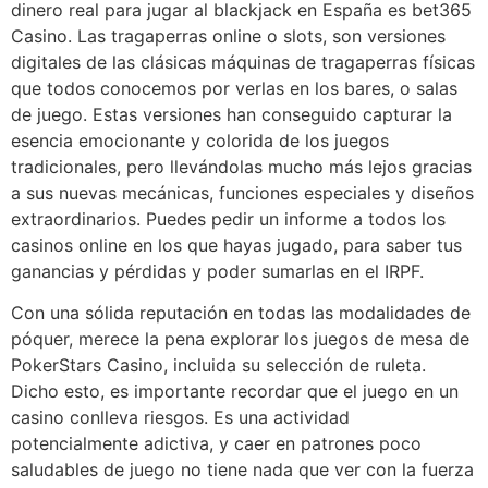
dinero real para jugar al blackjack en España es bet365
Casino. Las tragaperras online o slots, son versiones
digitales de las clásicas máquinas de tragaperras físicas
que todos conocemos por verlas en los bares, o salas
de juego. Estas versiones han conseguido capturar la
esencia emocionante y colorida de los juegos
tradicionales, pero llevándolas mucho más lejos gracias
a sus nuevas mecánicas, funciones especiales y diseños
extraordinarios. Puedes pedir un informe a todos los
casinos online en los que hayas jugado, para saber tus
ganancias y pérdidas y poder sumarlas en el IRPF.
Con una sólida reputación en todas las modalidades de
póquer, merece la pena explorar los juegos de mesa de
PokerStars Casino, incluida su selección de ruleta.
Dicho esto, es importante recordar que el juego en un
casino conlleva riesgos. Es una actividad
potencialmente adictiva, y caer en patrones poco
saludables de juego no tiene nada que ver con la fuerza