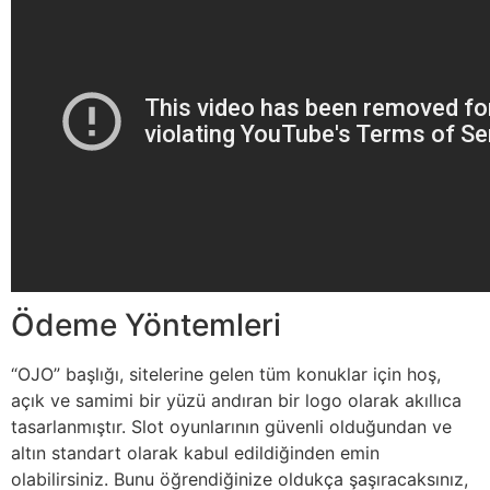
Ödeme Yöntemleri
“OJO” başlığı, sitelerine gelen tüm konuklar için hoş,
açık ve samimi bir yüzü andıran bir logo olarak akıllıca
tasarlanmıştır. Slot oyunlarının güvenli olduğundan ve
altın standart olarak kabul edildiğinden emin
olabilirsiniz. Bunu öğrendiğinize oldukça şaşıracaksınız,