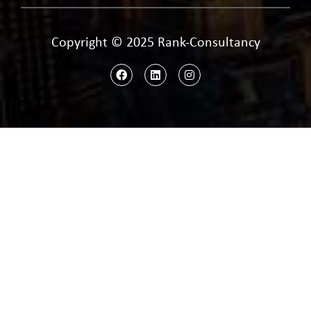
Copyright © 2025 Rank-Consultancy