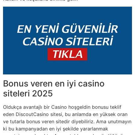
Bonus veren en iyi casino
siteleri 2025
Oldukça avantajlı bir Casino hoşgeldin bonusu teklif
eden DiscoutCasino sitesi, bu anlamda en yüksek oran
ve tutarla bonus veren sitedir diyebiliriz. Ama unutmayın
ki bu kampanyadan en iyi şekilde yararlanmak