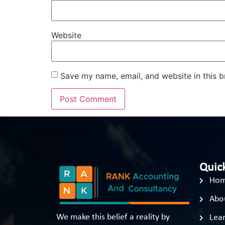
Website
Save my name, email, and website in this b
Quick
Ho
Abo
We make this belief a reality by
Lear