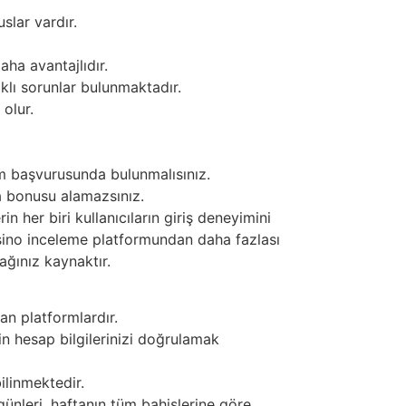
slar vardır.
aha avantajlıdır.
klı sorunlar bulunmaktadır.
 olur.
im başvurusunda bulunmalısınız.
ma bonusu alamazsınız.
 her biri kullanıcıların giriş deneyimini
 casino inceleme platformundan daha fazlası
ağınız kaynaktır.
an platformlardır.
n hesap bilgilerinizi doğrulamak
linmektedir.
günleri, haftanın tüm bahislerine göre