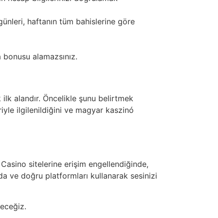
günleri, haftanın tüm bahislerine göre
ma bonusu alamazsınız.
k ilk alandır. Öncelikle şunu belirtmek
iyle ilgilenildiğini ve magyar kaszinó
 Casino sitelerine erişim engellendiğinde,
zda ve doğru platformları kullanarak sesinizi
yeceğiz.