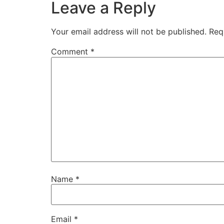
Leave a Reply
Your email address will not be published.
Req
Comment
*
Name
*
Email
*