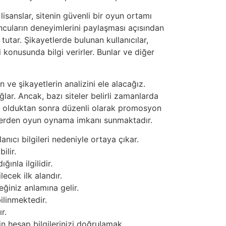
lisanslar, sitenin güvenli bir oyun ortamı
uncuların deneyimlerini paylaşması açısından
utar. Şikayetlerde bulunan kullanıcılar,
konusunda bilgi verirler. Bunlar ve diğer
 ve şikayetlerin analizini ele alacağız.
ar. Ancak, bazı siteler belirli zamanlarda
ye olduktan sonra düzenli olarak promosyon
her yerden oyun oynama imkanı sunmaktadır.
anıcı bilgileri nedeniyle ortaya çıkar.
ilir.
nla ilgilidir.
lecek ilk alandır.
ğiniz anlamına gelir.
linmektedir.
r.
n hesap bilgilerinizi doğrulamak