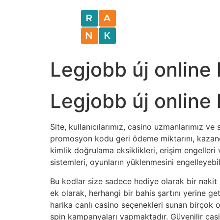
Legjobb új online 
Legjobb új online 
Site, kullanıcılarımız, casino uzmanlarımız ve si
promosyon kodu geri ödeme miktarını, kazanç m
kimlik doğrulama eksiklikleri, erişim engelleri
sistemleri, oyunların yüklenmesini engelleyebili
Bu kodlar size sadece hediye olarak bir nakit 
ek olarak, herhangi bir bahis şartını yerine 
harika canlı casino seçenekleri sunan birçok o
spin kampanyaları yapmaktadır. Güvenilir casi