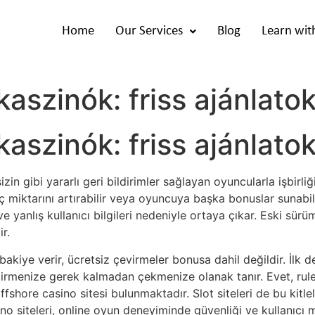
Home
Our Services
Blog
Learn wit
kaszinók: friss ajánlato
kaszinók: friss ajánlato
zin gibi yararlı geri bildirimler sağlayan oyuncularla işbirliğ
iktarını artırabilir veya oyuncuya başka bonuslar sunabili
 ve yanlış kullanıcı bilgileri nedeniyle ortaya çıkar. Eski sür
r.
bakiye verir, ücretsiz çevirmeler bonusa dahil değildir. İl
getirmenize gerek kalmadan çekmenize olanak tanır. Evet, rul
ffshore casino sitesi bulunmaktadır. Slot siteleri de bu kitl
no siteleri, online oyun deneyiminde güvenliği ve kullanıcı 