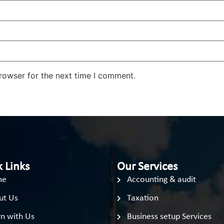
rowser for the next time I comment.
 Links
Our Services
me
Accounting & audit
ut Us
Taxation
n with Us
Business setup Services