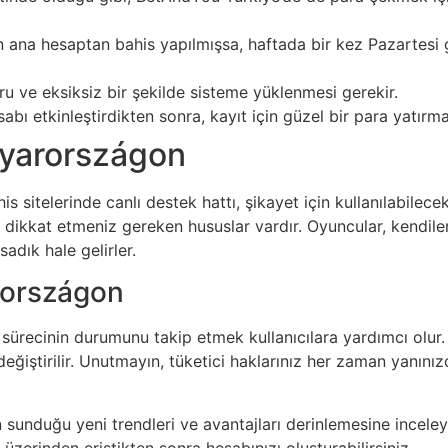
an ana hesaptan bahis yapılmışsa, haftada bir kez Pazartesi 
u ve eksiksiz bir şekilde sisteme yüklenmesi gerekir.
abı etkinleştirdikten sonra, kayıt için güzel bir para yatır
gyarországon
s sitelerinde canlı destek hattı, şikayet için kullanılabilece
 dikkat etmeniz gereken hususlar vardır. Oyuncular, kendiler
adık hale gelirler.
rországon
y sürecinin durumunu takip etmek kullanıcılara yardımcı olur.
 değiştirilir. Unutmayın, tüketici haklarınız her zaman yanını
n sunduğu yeni trendleri ve avantajları derinlemesine incele
 üzerinden eriştikten sonra hesabınızı oluşturabilirsiniz.