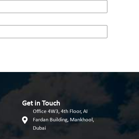
Get in Touch
Office 4W3, 4th Floor, AI
Fardan Building, Mankhool,
Dubai