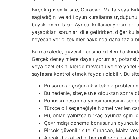
Birçok güvenilir site, Curacao, Malta veya Birl
sağladığını ve adil oyun kurallarına uyduğunu 
büyük önem taşır. Ayrıca, kullanıcı yorumları 
yaşadıkları sorunları dile getirirken, diğer kul
heyecan verici teklifler hakkında daha fazla bi
Bu makalede, güvenilir casino siteleri hakkında
Gerçek deneyimlere dayalı yorumlar, potansiye
veya özel etkinliklerde mevcut üyelere yönel
sayfasını kontrol etmek faydalı olabilir. Bu si
Bu sorunlar çoğunlukla teknik problemler, 
Bu nedenle, siteye üye olduktan sonra dü
Bonusun hesabına yansımamasının sebebi, 
Türkçe dil seçeneğiyle hizmet verilen canlı
Bu, onları yalnızca birkaç oyunda spin i
Çevrimdışı deneme bonusunun oyuncularda
Birçok güvenilir site, Curacao, Malta vey
Ancak dikkat edin, her online bahis şirk