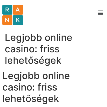
Legjobb online
casino: friss
lehetőségek
Legjobb online
casino: friss
lehetőségek