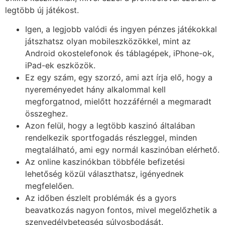
legtöbb új játékost.
Igen, a legjobb valódi és ingyen pénzes játékokkal
játszhatsz olyan mobileszközökkel, mint az
Android okostelefonok és táblagépek, iPhone-ok,
iPad-ek eszközök.
Ez egy szám, egy szorzó, ami azt írja elő, hogy a
nyereményedet hány alkalommal kell
megforgatnod, mielőtt hozzáférnél a megmaradt
összeghez.
Azon felül, hogy a legtöbb kaszinó általában
rendelkezik sportfogadás részleggel, minden
megtalálható, ami egy normál kaszinóban elérhető.
Az online kaszinókban többféle befizetési
lehetőség közül választhatsz, igényednek
megfelelően.
Az időben észlelt problémák és a gyors
beavatkozás nagyon fontos, mivel megelőzhetik a
szenvedélybetegség súlyosbodását.