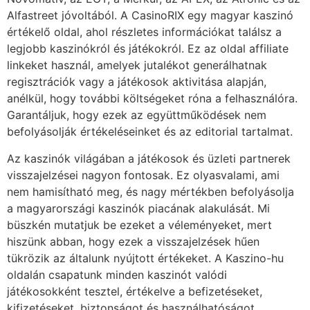
Alfastreet jóvoltából. A CasinoRIX egy magyar kaszinó
értékelő oldal, ahol részletes információkat találsz a
legjobb kaszinókról és játékokról. Ez az oldal affiliate
linkeket használ, amelyek jutalékot generálhatnak
regisztrációk vagy a játékosok aktivitása alapján,
anélkül, hogy további költségeket róna a felhasználóra.
Garantáljuk, hogy ezek az együttműködések nem
befolyásolják értékeléseinket és az editorial tartalmat.
Az kaszinók világában a játékosok és üzleti partnerek
visszajelzései nagyon fontosak. Ez olyasvalami, ami
nem hamisítható meg, és nagy mértékben befolyásolja
a magyarországi kaszinók piacának alakulását. Mi
büszkén mutatjuk be ezeket a véleményeket, mert
hiszünk abban, hogy ezek a visszajelzések hűen
tükrözik az általunk nyújtott értékeket. A Kaszino-hu
oldalán csapatunk minden kaszinót valódi
játékosokként tesztel, értékelve a befizetéseket,
kifizetéseket, biztonságot és használhatóságot.