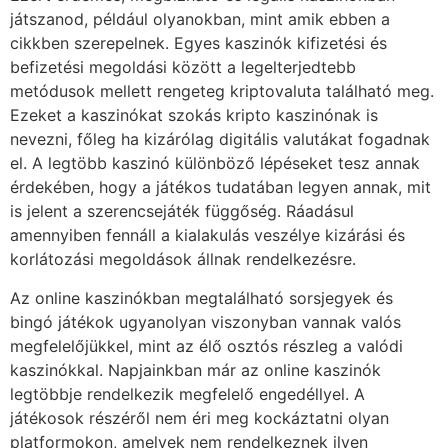
játszanod, például olyanokban, mint amik ebben a
cikkben szerepelnek. Egyes kaszinók kifizetési és
befizetési megoldási között a legelterjedtebb
metódusok mellett rengeteg kriptovaluta található meg.
Ezeket a kaszinókat szokás kripto kaszinónak is
nevezni, főleg ha kizárólag digitális valutákat fogadnak
el. A legtöbb kaszinó különböző lépéseket tesz annak
érdekében, hogy a játékos tudatában legyen annak, mit
is jelent a szerencsejáték függőség. Ráadásul
amennyiben fennáll a kialakulás veszélye kizárási és
korlátozási megoldások állnak rendelkezésre.
Az online kaszinókban megtalálható sorsjegyek és
bingó játékok ugyanolyan viszonyban vannak valós
megfelelőjükkel, mint az élő osztós részleg a valódi
kaszinókkal. Napjainkban már az online kaszinók
legtöbbje rendelkezik megfelelő engedéllyel. A
játékosok részéről nem éri meg kockáztatni olyan
platformokon, amelyek nem rendelkeznek ilyen