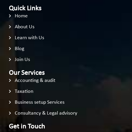
Quick Links
Home
About Us
Learn with Us
Blog
Join Us
Our Services
Accounting & audit
Taxation
Business setup Services
Consultancy & Legal advisory
Get in Touch