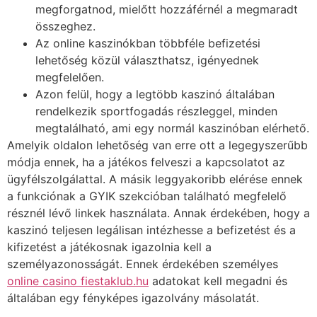
megforgatnod, mielőtt hozzáférnél a megmaradt
összeghez.
Az online kaszinókban többféle befizetési
lehetőség közül választhatsz, igényednek
megfelelően.
Azon felül, hogy a legtöbb kaszinó általában
rendelkezik sportfogadás részleggel, minden
megtalálható, ami egy normál kaszinóban elérhető.
Amelyik oldalon lehetőség van erre ott a legegyszerűbb
módja ennek, ha a játékos felveszi a kapcsolatot az
ügyfélszolgálattal. A másik leggyakoribb elérése ennek
a funkciónak a GYIK szekcióban található megfelelő
résznél lévő linkek használata. Annak érdekében, hogy a
kaszinó teljesen legálisan intézhesse a befizetést és a
kifizetést a játékosnak igazolnia kell a
személyazonosságát. Ennek érdekében személyes
online casino fiestaklub.hu
adatokat kell megadni és
általában egy fényképes igazolvány másolatát.