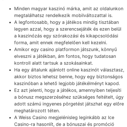
Minden magyar kaszinó márka, amit az oldalunkon
megtalálhatsz rendelkezik mobilváltozattal is.
A legfontosabb, hogy a játékos mindig tisztában
legyen azzal, hogy a szerencsejáték és ezen belül
a kaszinózás egy szórakozási és kikapcsolódási
forma, amit ennek megfelelően kell kezelni.
Amikor egy casino platformon játszunk, könnyű
elveszni a játékban, ám fontos, hogy tudatosan
kontroll alatt tartsuk a szokásainkat.
Ha egy általunk ajánlott online kaszinót választasz,
akkor biztos lehetsz benne, hogy egy biztonságos
kaszinóban a lehető legjobb játékélményt kapod.
Ez azt jelenti, hogy a játékos, amennyiben teljesíti
a bónusz megszerzéséhez szükséges feltételt, úgy
adott számú ingyenes pörgetést játszhat egy előre
meghatározott téten.
A Weiss Casino megjelénisleg leginkább az Ice
Casino-ra hasonlít, de a bónuszai és promóció