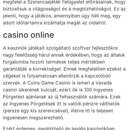
megfelel a Szerencsejáték Felügyelet előírásainak, hogy
biztosítsuk a világosságot és a megbízhatóságot. Ez az
jelenti, hogy a játékos, amennyiben úgy ítéli meg, egy
adott időtartamra kizárhatja magát az oldalról.
casino online
A kaszinók játékait szolgáltató szoftver fejlesztőkre
nagy felelősség hárul annak érdekében, hogy az általuk
forgalomba hozott termékek teljes mértékben
garantálják a korrektséget. Ennek megfelelően ezeket a
cégeket is folyamatosan ellenőrzik a kapcsolódó
szervek. A Coins Game Casino is ismeri a Vavada
casino sikerének kulcsát, ezért ők is 100 Ingyenes
Pörgetést ajánlanak az új felhasználók számára. Ezek
az Ingyenes Pörgetések itt is valódi pénzre válthatók
(persze egy kis szerencsével), illetve itt is teljesen
ingyenesen megszerezhető.
Ezért érdemes, megbízható és legális kaszinókban