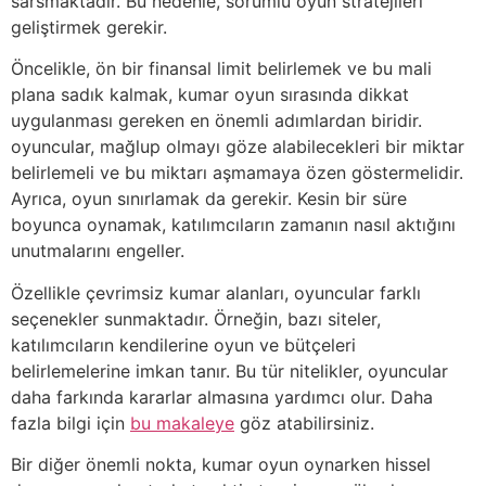
sarsmaktadır. Bu nedenle, sorumlu oyun stratejileri
geliştirmek gerekir.
Öncelikle, ön bir finansal limit belirlemek ve bu mali
plana sadık kalmak, kumar oyun sırasında dikkat
uygulanması gereken en önemli adımlardan biridir.
oyuncular, mağlup olmayı göze alabilecekleri bir miktar
belirlemeli ve bu miktarı aşmamaya özen göstermelidir.
Ayrıca, oyun sınırlamak da gerekir. Kesin bir süre
boyunca oynamak, katılımcıların zamanın nasıl aktığını
unutmalarını engeller.
Özellikle çevrimsiz kumar alanları, oyuncular farklı
seçenekler sunmaktadır. Örneğin, bazı siteler,
katılımcıların kendilerine oyun ve bütçeleri
belirlemelerine imkan tanır. Bu tür nitelikler, oyuncular
daha farkında kararlar almasına yardımcı olur. Daha
fazla bilgi için
bu makaleye
göz atabilirsiniz.
Bir diğer önemli nokta, kumar oyun oynarken hissel