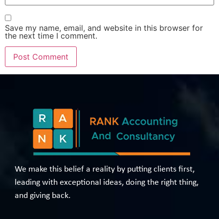
Save my name, email, and website in this browser for
the next time I comment.
We make this belief a reality by putting clients first,
leading with exceptional ideas, doing the right thing,
and giving back.