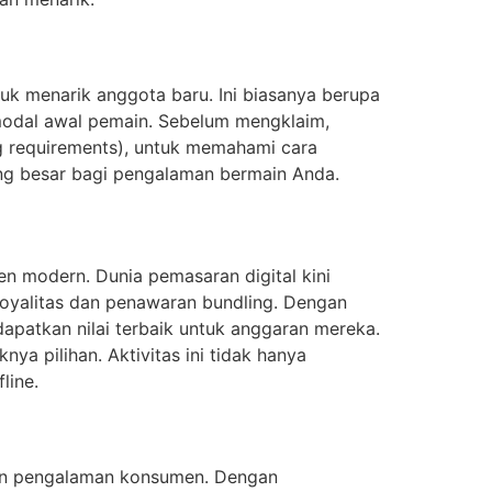
ntuk menarik anggota baru. Ini biasanya berupa
 modal awal pemain. Sebelum mengklaim,
g requirements), untuk memahami cara
ng besar bagi pengalaman bermain Anda.
 modern. Dunia pemasaran digital kini
loyalitas dan penawaran bundling. Dengan
apatkan nilai terbaik untuk anggaran mereka.
 pilihan. Aktivitas ini tidak hanya
line.
dan pengalaman konsumen. Dengan