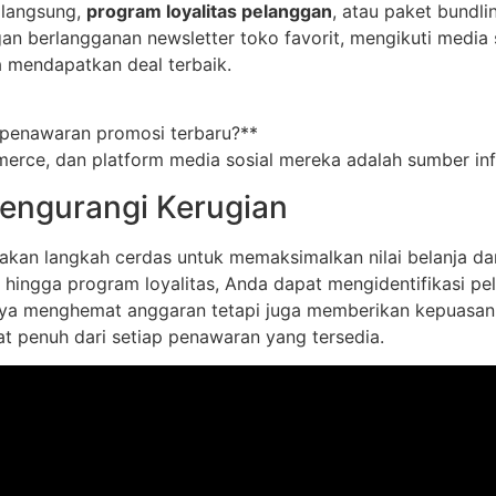
n langsung,
program loyalitas pelanggan
, atau paket bund
gan berlangganan newsletter toko favorit, mengikuti medi
 mendapatkan deal terbaik.
 penawaran promosi terbaru?**
merce, dan platform media sosial mereka adalah sumber inf
engurangi Kerugian
akan langkah cerdas untuk memaksimalkan nilai belanja 
ase hingga program loyalitas, Anda dapat mengidentifikasi
ya menghemat anggaran tetapi juga memberikan kepuasan l
 penuh dari setiap penawaran yang tersedia.