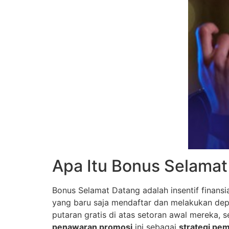
Apa Itu Bonus Selama
Bonus Selamat Datang adalah insentif finansi
yang baru saja mendaftar dan melakukan de
putaran gratis di atas setoran awal mereka,
penawaran promosi
ini sebagai
strategi pe