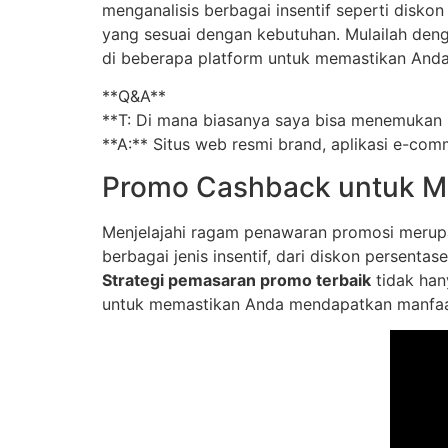
menganalisis berbagai insentif seperti disko
yang sesuai dengan kebutuhan. Mulailah den
di beberapa platform untuk memastikan Anda
**Q&A**
**T: Di mana biasanya saya bisa menemukan
**A:** Situs web resmi brand, aplikasi e-com
Promo Cashback untuk M
Menjelajahi ragam penawaran promosi merup
berbagai jenis insentif, dari diskon persent
Strategi pemasaran promo terbaik
tidak han
untuk memastikan Anda mendapatkan manfaat