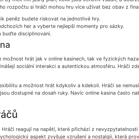
 rozpočtu si hráči mohou hru více užívat bez obav z finan
ik peněz budete riskovat na jednotlivé hry.
edchozích her a vyberte nejlepší momenty pro sázky.
a buďte disciplinovaní.
ina
 možnost hrát jak v online kasinech, tak ve fyzických haza
ášejí sociální interakci a autentickou atmosféru. Hráči zd
flexibilitu a možnost hrát kdykoliv a kdekoli. Hráči se ne
é jsou dostupné na dosah ruky. Navíc online kasina často n
ráčů
i. Hráči reagují na napětí, které přichází z nevyzpytatelnos
chologický aspekt zvyšuje vzrušení a nostalgii, která prováz