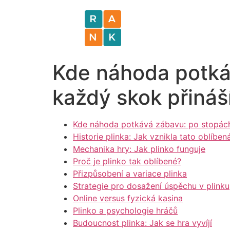
Kde náhoda potkáv
každý skok přináš
Kde náhoda potkává zábavu: po stopách 
Historie plinka: Jak vznikla tato oblíben
Mechanika hry: Jak plinko funguje
Proč je plinko tak oblíbené?
Přizpůsobení a variace plinka
Strategie pro dosažení úspěchu v plinku
Online versus fyzická kasina
Plinko a psychologie hráčů
Budoucnost plinka: Jak se hra vyvíjí