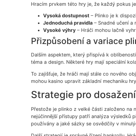
Hracím prvkem této hry je, že každý pokus je
Vysoká dostupnost
– Plinko je k dispoz
Jednoduchá pravidla
– Snadné učení a r
Vysoké výhry
– Hráči mohou lačně vyhrá
Přizpůsobení a variace pl
Dalším aspektem, který přispívá k oblíbenosti
téma a design. Některé hry mají speciální kol
To zajišťuje, že hráči mají stále co nového o
mohou kasino upravit základní mechaniku hry
Strategie pro dosažení
Přestože je plinko z velké části založeno na 
nejúčinnější přístupy patří analýza výsledků 
používány a jaké sázky se osvědčily v minulý
Další strategií je správné řízení bankrollu. H