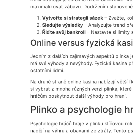
maximalizovat zábavu. Dodržením stanoveného
Vytvořte si strategii sázek
– Zvažte, kol
Sledujte výsledky
– Analyzujte trend př
Řiďte svůj bankroll
– Nastavte si limity 
Online versus fyzická kas
Jedním z dalších zajímavých aspektů plinka je
má své výhody a nevýhody. Fyzická kasina přin
ostatními lidmi.
Na druhé straně online kasina nabízejí větší 
si vybrat z mnoha různých verzí plinka, kter
hráčům poskytnout další výhody pro hraní.
Plinko a psychologie h
Psychologie hráčů hraje v plinku klíčovou rol
nadějí na výhru a obavami ze ztráty. Tento psy