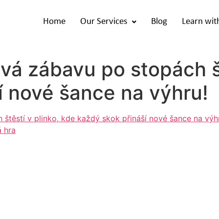
Home
Our Services
Blog
Learn wit
á zábavu po stopách št
í nové šance na výhru!
štěstí v plinko, kde každý skok přináší nové šance na výh
á hra