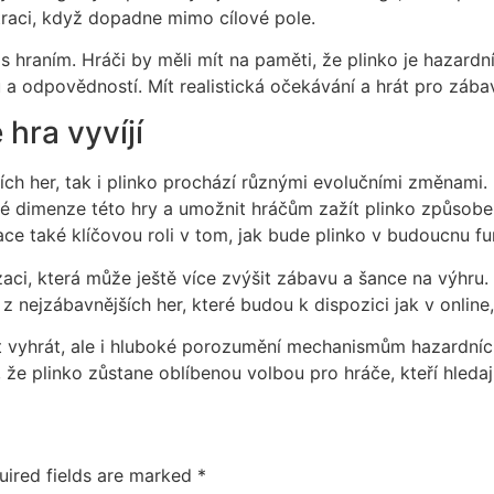
traci, když dopadne mimo cílové pole.
 s hraním. Hráči by měli mít na paměti, že plinko je hazard
a odpovědností. Mít realistická očekávání a hrát pro zábav
hra vyvíjí
ích her, tak i plinko prochází různými evolučními změnami. N
vé dimenze této hry a umožnit hráčům zažít plinko způsobe
vace také klíčovou roli v tom, jak bude plinko v budoucnu f
zaci, která může ještě více zvýšit zábavu a šance na výhru
 nejzábavnějších her, které budou k dispozici jak v online,
 vyhrát, ale i hluboké porozumění mechanismům hazardních 
 plinko zůstane oblíbenou volbou pro hráče, kteří hledají
uired fields are marked
*