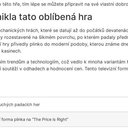
 této hře, tím lépe se můžete připravit na své vlastní dobr
nikla tato oblíbená hra
anických hrách, které se datují až do počátků devatenácté
íky rozestavené na šikmém povrchu, po kterém padaly předm
í hry přivedly plinko do moderní podoby, kterou známe dnes.
e kasinech.
ním trendům a technologiím, což vedlo k mnoha variantám h
ící soutěží v odhadech a hodnocení cen. Tento televizní form
uchých padacích her
í forma plinka na “The Price is Right”