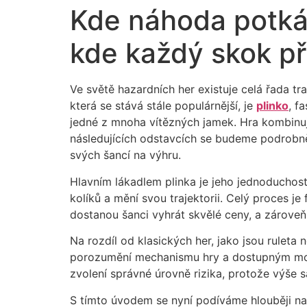
Kde náhoda potkáv
kde každý skok př
Ve světě hazardních her existuje celá řada tr
která se stává stále populárnější, je
plinko
, f
jedné z mnoha vítězných jamek. Hra kombinuje 
následujících odstavcích se budeme podrobně 
svých šancí na výhru.
Hlavním lákadlem plinka je jeho jednoduchos
kolíků a mění svou trajektorii. Celý proces j
dostanou šanci vyhrát skvělé ceny, a zároveň
Na rozdíl od klasických her, jako jsou ruleta
porozumění mechanismu hry a dostupným možn
zvolení správné úrovně rizika, protože výše s
S tímto úvodem se nyní podíváme hlouběji na 