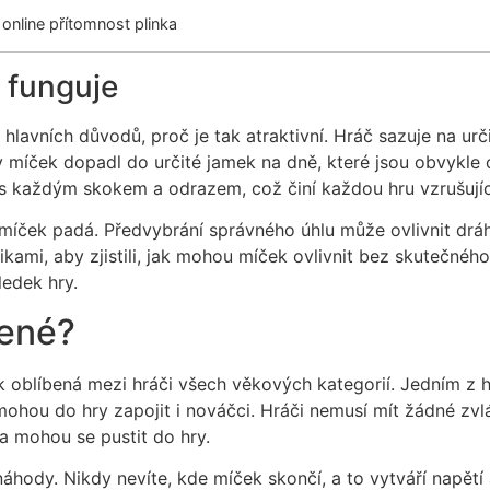
a online přítomnost plinka
 funguje
hlavních důvodů, proč je tak atraktivní. Hráč sazuje na urč
aby míček dopadl do určité jamek na dně, které jsou obvykl
e s každým skokem a odrazem, což činí každou hru vzrušují
míček padá. Předvybrání správného úhlu může ovlivnit dráh
ami, aby zjistili, jak mohou míček ovlivnit bez skutečnéh
ledek hry.
bené?
ak oblíbená mezi hráči všech věkových kategorií. Jedním z h
mohou do hry zapojit i nováčci. Hráči nemusí mít žádné zv
a mohou se pustit do hry.
áhody. Nikdy nevíte, kde míček skončí, a to vytváří napětí 