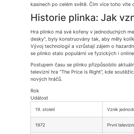
kasinech po celém světě. Čím více toho víte o
Historie plinka: Jak vz
Hra plinko má své kořeny v jednoduchých mech
desky“, byly konstruovány tak, aby měly kol
Vývoj technologií a vzrůstají zájem o hazardn
se plinko stalo populární ve fyzických i onlin
Postupem času se plinko přizpůsobilo aktuál
televizní hra “The Price is Right”, kde soutěž
nových hráčů.
Rok
Událost
19. století
Vznik jednod
1972
První televizn