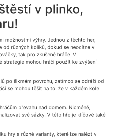
ěstí v plinko,
ru!
ými možnostmi výhry. Jednou z těchto her,
je od různých kolíků, dokud se neocitne v
nováčky, tak pro zkušené hráče. V
é strategie mohou hráči použít ke zvýšení
dolů po šikmém povrchu, zatímco se odráží od
ráči se mohou těšit na to, že v každém kole
la hráčům převahu nad domem. Nicméně,
zovat své sázky. V této hře je klíčové také
u hry a různé varianty, které lze nalézt v