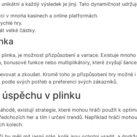
 unikátní a každý výsledek je jiný. Tato dynamičnost udržu
ici v mnoha kasinech a online platformách.
ychlé hry.
t velké částky.
inka
 plinka, je možnost přizpůsobení a variace. Existuje mnoho 
a, bonusové funkce nebo multiplikátory, které zvyšují šance
bjevovat a zkoušet. Kromě toho je přizpůsobení hry možné i v
 podle svých potřeb a preferencí svých zákazníků.
 úspěchu v plinku
náhodě, existují strategie, které mohou hráči použít k opti
předchozích her a tím i určení trendů. Například hráči mohou
ch kolech.
ráči by měli mít jasný plán, kolik jsou ochotni vsadit, a do