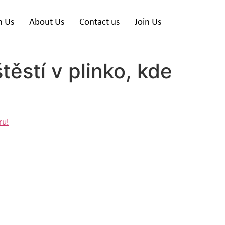
h Us
About Us
Contact us
Join Us
ěstí v plinko, kde
ru!