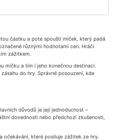
itou částku a poté spouští míček, který padá
e označené různými hodnotami cen. Hráči
cím zážitkem.
u míčku a tím i jeho konečnou destinaci.
o zásahu do hry. Správné posouzení, kde
lavních důvodů je její jednoduchost –
láštní dovednosti nebo předchozí zkušenosti,
a očekávání, které posiluje zážitek ze hry.