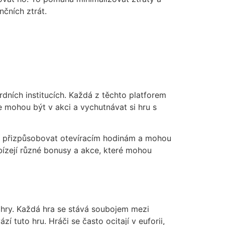
čních ztrát.
rdních institucích. Každá z těchto platforem
e mohou být v akci a vychutnávat si hru s
musí přizpůsobovat otevíracím hodinám a mohou
abízejí různé bonusy a akce, které mohou
ti hry. Každá hra se stává soubojem mezi
í tuto hru. Hráči se často ocitají v euforii,