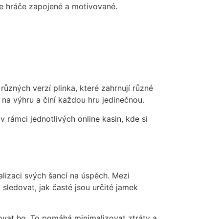
je hráče zapojené a motivované.
různých verzí plinka, které zahrnují různé
 na výhru a činí každou hru jedinečnou.
 rámci jednotlivých online kasin, kde si
malizaci svých šancí na úspěch. Mezi
 sledovat, jak časté jsou určité jamek
držovat ho. To pomáhá minimalizovat ztráty a