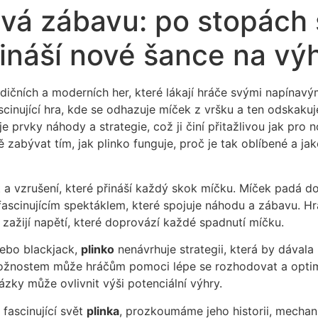
á zábavu: po stopách št
ináší nové šance na výh
adičních a moderních her, které lákají hráče svými napínav
ascinující hra, kde se odhazuje míček z vršku a ten odskaku
prvky náhody a strategie, což ji činí přitažlivou jak pro 
zabývat tím, jak plinko funguje, proč je tak oblíbené a jak
t a vzrušení, které přináší každý skok míčku. Míček padá 
e fascinujícím spektáklem, které spojuje náhodu a zábavu. H
 zažijí napětí, které doprovází každé spadnutí míčku.
 nebo blackjack,
plinko
nenávrhuje strategii, která by dáva
ostem může hráčům pomoci lépe se rozhodovat a optimali
ázky může ovlivnit výši potenciální výhry.
fascinující svět
plinka
, prozkoumáme jeho historii, mechanik