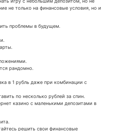
ать игру с небольшим депозитом, но не
ие не только на финансовые условия, но и
чить проблемы в будущем.
и.
арты.
вложениями.
ются рандомно.
ка в 1 рубль даже при комбинации с
авить по несколько рублей за спин.
рнет казино с маленькими депозитами в
ита.
ытайтесь решить свои финансовые