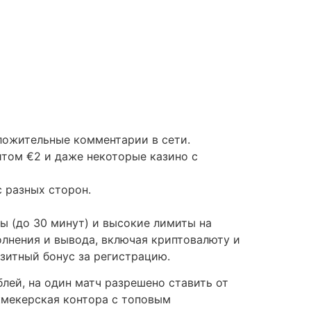
ложительные комментарии в сети.
итом €2 и даже некоторые казино с
 разных сторон.
ы (до 30 минут) и высокие лимиты на
лнения и вывода, включая криптовалюту и
зитный бонус за регистрацию.
лей, на один матч разрешено ставить от
укмекерская контора с топовым