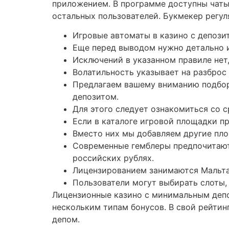
приложением. В программе доступны чаты
остальных пользователей. Букмекер регул
Игровые автоматы в казино с депози
Еще перед выводом нужно детально и
Исключений в указанном правиле нет
Волатильность указывает на разброс
Предлагаем вашему вниманию подборк
депозитом.
Для этого следует ознакомиться со 
Если в каталоге игровой площадки п
Вместо них мы добавляем другие пл
Современные гемблеры предпочитают
российских рублях.
Лицензированием занимаются Мальта,
Пользователи могут выбирать слоты,
Лицензионные казино с минимальным депо
нескольким типам бонусов. В свой рейти
депом.