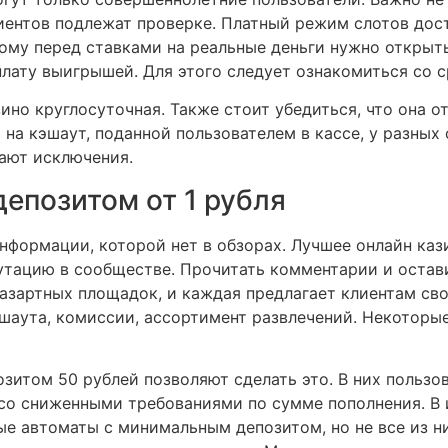
иентов подлежат проверке. Платный режим слотов дос
му перед ставками на реальные деньги нужно открыть
ыплату выигрышей. Для этого следует ознакомиться со 
но круглосуточная. Также стоит убедиться, что она о
 на кэшаут, поданной пользователем в кассе, у разных
вают исключения.
епозитом от 1 рубля
информации, которой нет в обзорах. Лучшее онлайн ка
утацию в сообществе. Прочитать комментарии и остав
 азартных площадок, и каждая предлагает клиентам св
шаута, комиссии, ассортимент развлечений. Некоторые
зитом 50 рублей позволяют сделать это. В них пользо
о со сниженными требованиями по сумме пополнения. В
е автоматы с минимальным депозитом, но не все из ни