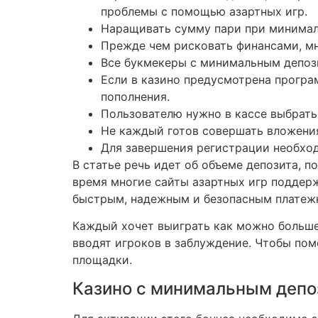
проблемы с помощью азартных игр.
Наращивать сумму пари при минимал
Прежде чем рисковать финансами, мн
Все букмекеры с минимальным депоз
Если в казино предусмотрена програ
пополнения.
Пользователю нужно в кассе выбрать 
Не каждый готов совершать вложения
Для завершения регистрации необхо
В статье речь идет об объеме депозита, 
время многие сайты азартных игр поддержи
быстрым, надежным и безопасным платежн
Каждый хочет выиграть как можно больше
вводят игроков в заблуждение. Чтобы пом
площадки.
Казино с минимальным депо