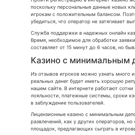
поскольку персональные данные новых кл
игрокам с положительным балансом. Поэто
убедиться, что оператор не затягивает в
Служба поддержки в надежных онлайн кази
Время, необходимое для обработки заявки
составляет от 15 минут до 6 часов, но бы
Казино с минимальным д
Из отзывов игроков можно узнать много 
реальных денег будет иметь хорошую реп
нашем сайте. В интернете работают сотни
лояльности, платежные системы, сроки кэ
в заблуждение пользователей.
Лицензионные казино с минимальным депо
развлечений, как у других операторов, н
площадок, предлагающих сыграть в игровы