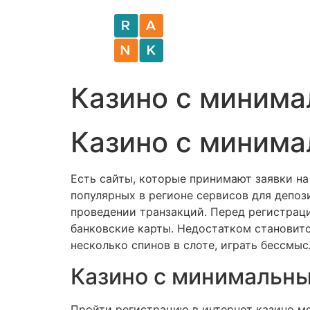
Казино с минима
Казино с минима
Есть сайты, которые принимают заявки н
популярных в регионе сервисов для депози
проведении транзакций. Перед регистрац
банковские карты. Недостатком становитс
несколько спинов в слоте, играть бессмыс
Казино с минимальны
Пройти регистрацию в интернет казино мо