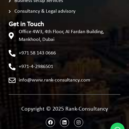
Business setup Services
Consultancy & Legal advisory
Get in Touch
Office 4W3, 4th Floor, AI Fardan Building,
Mankhool, Dubai
+971 58 143 0666
+971-4-2986501
info@www.rank-consultancy.com
Copyright © 2025 Rank-Consultancy