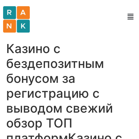
Казино с
бездепозитным
бонусом за
регистрацию с
выводом свежий
обзор ТОП
платформКазино с