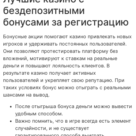
бездепозитными
бонусами за регистрацию
Бонусные акции помогают казино привлекать новых
игроков и удерживать постоянных пользователей.
Они позволяют протестировать платформу без
вложений, мотивируют к ставкам на реальные
деньги и повышают лояльность клиентов. В
результате казино получает активных
пользователей и укрепляет свою репутацию. При
таких условиях бонус можно отыграть с реальными
шансами на вывод.
После отыгрыша бонуса деньги можно вывести
удобным способом.
Важно помнить, что в игре всегда есть элемент
случайности, и не существует
гарантированного способа выиграть.