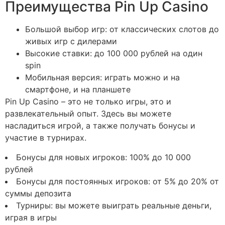
Преимущества Pin Up Casino
Большой выбор игр: от классических слотов до
живых игр с дилерами
Высокие ставки: до 100 000 рублей на один
spin
Мобильная версия: играть можно и на
смартфоне, и на планшете
Pin Up Casino – это не только игры, это и
развлекательный опыт. Здесь вы можете
насладиться игрой, а также получать бонусы и
участие в турнирах.
Бонусы для новых игроков: 100% до 10 000
рублей
Бонусы для постоянных игроков: от 5% до 20% от
суммы депозита
Турниры: вы можете выиграть реальные деньги,
играя в игры