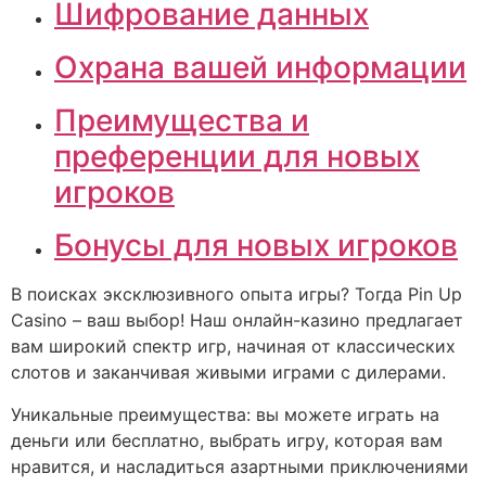
Шифрование данных
Охрана вашей информации
Преимущества и
преференции для новых
игроков
Бонусы для новых игроков
В поисках эксклюзивного опыта игры? Тогда Pin Up
Casino – ваш выбор! Наш онлайн-казино предлагает
вам широкий спектр игр, начиная от классических
слотов и заканчивая живыми играми с дилерами.
Уникальные преимущества: вы можете играть на
деньги или бесплатно, выбрать игру, которая вам
нравится, и насладиться азартными приключениями