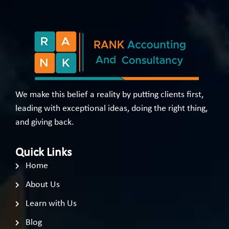
We make this belief a reality by putting clients first,
leading with exceptional ideas, doing the right thing,
and giving back.
Quick Links
Home
About Us
Learn with Us
Blog