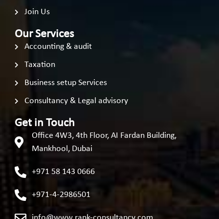
Join Us
Our Services
Accounting & audit
Taxation
Business setup Services
Consultancy & Legal advisory
Get in Touch
Office 4W3, 4th Floor, AI Fardan Building,
Mankhool, Dubai
+971 58 143 0666
+971-4-2986501
info@www.rank-consultancy.com