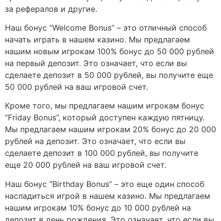
за рефералов и другие.
Наш бонус “Welcome Bonus” – это отличный способ
начать играть в нашем казино. Мы предлагаем
нашим новым игрокам 100% бонус до 50 000 рублей
на первый депозит. Это означает, что если вы
сделаете депозит в 50 000 рублей, вы получите еще
50 000 рублей на ваш игровой счет.
Кроме того, мы предлагаем нашим игрокам бонус
“Friday Bonus”, который доступен каждую пятницу.
Мы предлагаем нашим игрокам 20% бонус до 20 000
рублей на депозит. Это означает, что если вы
сделаете депозит в 100 000 рублей, вы получите
еще 20 000 рублей на ваш игровой счет.
Наш бонус “Birthday Bonus” – это еще один способ
насладиться игрой в нашем казино. Мы предлагаем
нашим игрокам 10% бонус до 10 000 рублей на
депозит в день рождения. Это означает, что если вы