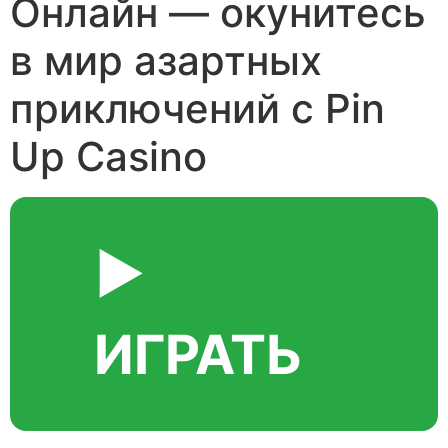
Онлайн — окунитесь
в мир азартных
приключений с Pin
Up Casino
▶️
ИГРАТЬ