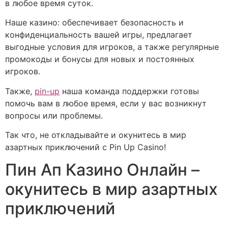
в любое время суток.
Наше казино: обеспечивает безопасность и
конфиденциальность вашей игры, предлагает
выгодные условия для игроков, а также регулярные
промокоды и бонусы для новых и постоянных
игроков.
Также,
pin-up
наша команда поддержки готовы
помочь вам в любое время, если у вас возникнут
вопросы или проблемы.
Так что, не откладывайте и окунитесь в мир
азартных приключений с Pin Up Casino!
Пин Ап Казино Онлайн –
окунитесь в мир азартных
приключений