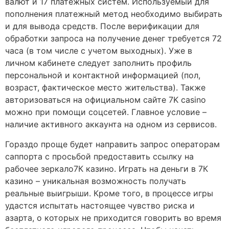
валют и 17 платежных систем. Используемый для
пополнения платежный метод необходимо выбирать
и для вывода средств. После верификации для
обработки запроса на получение денег требуется 72
часа (в том числе с учетом выходных). Уже в
личном кабинете следует заполнить профиль
персональной и контактной информацией (пол,
возраст, фактическое место жительства). Также
авторизоваться на официальном сайте 7K casino
можно при помощи соцсетей. Главное условие –
наличие активного аккаунта на одном из сервисов.
Гораздо проще будет направить запрос операторам
саппорта с просьбой предоставить ссылку на
рабочее зеркало7К казино. Играть на деньги в 7К
казино – уникальная возможность получать
реальные выигрыши. Кроме того, в процессе игры
удастся испытать настоящее чувство риска и
азарта, о которых не приходится говорить во время