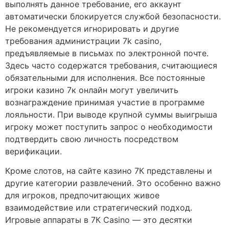
выполнять данное требование, его аккаунт
автоматически блокируется службой безопасности.
Не рекомендуется игнорировать и другие
требования администрации 7k casino,
предъявляемые в письмах по электронной почте.
Здесь часто содержатся требования, считающиеся
обязательными для исполнения. Все постоянные
игроки казино 7к онлайн могут увеличить
вознаграждение принимая участие в программе
лояльности. При выводе крупной суммы выигрыша
игроку может поступить запрос о необходимости
подтвердить свою личность посредством
верификации.
Кроме слотов, на сайте казино 7К представлены и
другие категории развлечений. Это особенно важно
для игроков, предпочитающих живое
взаимодействие или стратегический подход.
Игровые аппараты в 7К Casino — это десятки