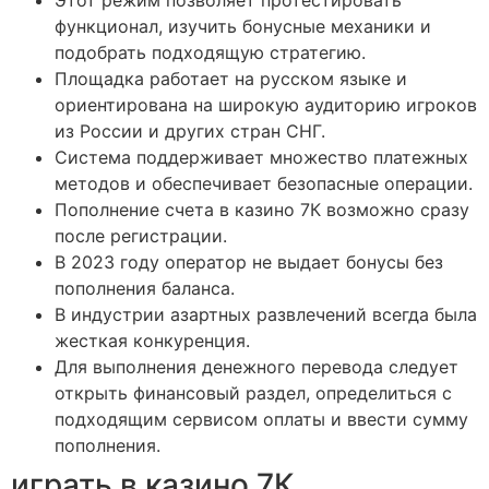
Этот режим позволяет протестировать
функционал, изучить бонусные механики и
подобрать подходящую стратегию.
Площадка работает на русском языке и
ориентирована на широкую аудиторию игроков
из России и других стран СНГ.
Система поддерживает множество платежных
методов и обеспечивает безопасные операции.
Пополнение счета в казино 7К возможно сразу
после регистрации.
В 2023 году оператор не выдает бонусы без
пополнения баланса.
В индустрии азартных развлечений всегда была
жесткая конкуренция.
Для выполнения денежного перевода следует
открыть финансовый раздел, определиться с
подходящим сервисом оплаты и ввести сумму
пополнения.
играть в казино 7К