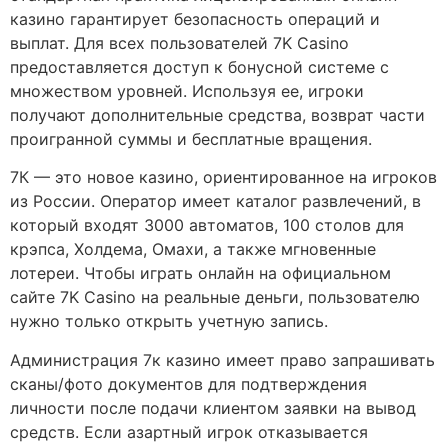
казино гарантирует безопасность операций и
выплат. Для всех пользователей 7K Casino
предоставляется доступ к бонусной системе с
множеством уровней. Используя ее, игроки
получают дополнительные средства, возврат части
проигранной суммы и бесплатные вращения.
7К — это новое казино, ориентированное на игроков
из России. Оператор имеет каталог развлечений, в
который входят 3000 автоматов, 100 столов для
крэпса, Холдема, Омахи, а также мгновенные
лотереи. Чтобы играть онлайн на официальном
сайте 7K Casino на реальные деньги, пользователю
нужно только открыть учетную запись.
Администрация 7к казино имеет право запрашивать
сканы/фото документов для подтверждения
личности после подачи клиентом заявки на вывод
средств. Если азартный игрок отказывается