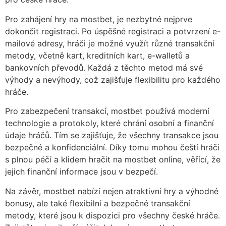
Pro zahájení hry na mostbet, je nezbytné nejprve
dokončit registraci. Po úspěšné registraci a potvrzení e-
mailové adresy, hráči je možné využít různé transakční
metody, včetně kart, kreditních kart, e-walletů a
bankovních převodů. Každá z těchto metod má své
výhody a nevýhody, což zajišťuje flexibilitu pro každého
hráče.
Pro zabezpečení transakcí, mostbet používá moderní
technologie a protokoly, které chrání osobní a finanční
údaje hráčů. Tím se zajišťuje, že všechny transakce jsou
bezpečné a konfidenciální. Díky tomu mohou čeští hráči
s plnou péčí a klidem hračit na mostbet online, věřící, že
jejich finanční informace jsou v bezpečí.
Na závěr, mostbet nabízí nejen atraktivní hry a výhodné
bonusy, ale také flexibilní a bezpečné transakční
metody, které jsou k dispozici pro všechny české hráče.