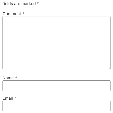
fields are marked
*
Comment
*
Name
*
Email
*