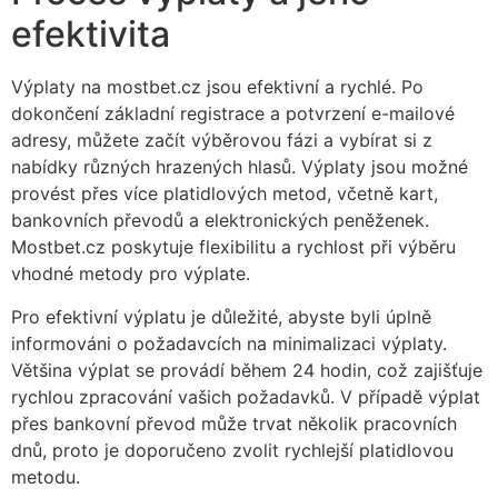
efektivita
Výplaty na mostbet.cz jsou efektivní a rychlé. Po
dokončení základní registrace a potvrzení e-mailové
adresy, můžete začít výběrovou fázi a vybírat si z
nabídky různých hrazených hlasů. Výplaty jsou možné
provést přes více platidlových metod, včetně kart,
bankovních převodů a elektronických peněženek.
Mostbet.cz poskytuje flexibilitu a rychlost při výběru
vhodné metody pro výplate.
Pro efektivní výplatu je důležité, abyste byli úplně
informováni o požadavcích na minimalizaci výplaty.
Většina výplat se provádí během 24 hodin, což zajišťuje
rychlou zpracování vašich požadavků. V případě výplat
přes bankovní převod může trvat několik pracovních
dnů, proto je doporučeno zvolit rychlejší platidlovou
metodu.