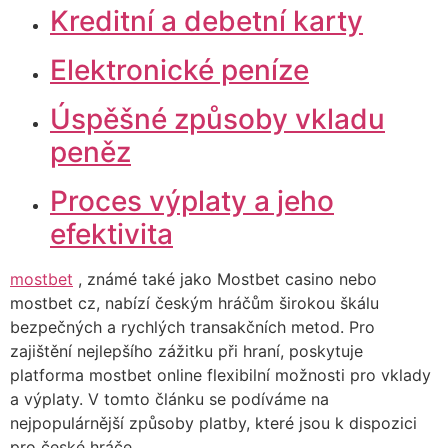
Kreditní a debetní karty
Elektronické peníze
Úspěšné způsoby vkladu
peněz
Proces výplaty a jeho
efektivita
mostbet
, známé také jako Mostbet casino nebo
mostbet cz, nabízí českým hráčům širokou škálu
bezpečných a rychlých transakčních metod. Pro
zajištění nejlepšího zážitku při hraní, poskytuje
platforma mostbet online flexibilní možnosti pro vklady
a výplaty. V tomto článku se podíváme na
nejpopulárnější způsoby platby, které jsou k dispozici
pro české hráče.