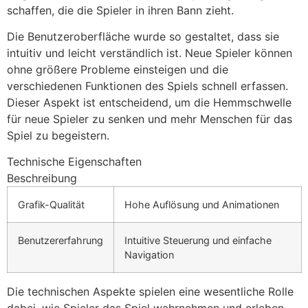
schaffen, die die Spieler in ihren Bann zieht.
Die Benutzeroberfläche wurde so gestaltet, dass sie
intuitiv und leicht verständlich ist. Neue Spieler können
ohne größere Probleme einsteigen und die
verschiedenen Funktionen des Spiels schnell erfassen.
Dieser Aspekt ist entscheidend, um die Hemmschwelle
für neue Spieler zu senken und mehr Menschen für das
Spiel zu begeistern.
Technische Eigenschaften
Beschreibung
Grafik-Qualität
Hohe Auflösung und Animationen
Benutzererfahrung
Intuitive Steuerung und einfache
Navigation
Die technischen Aspekte spielen eine wesentliche Rolle