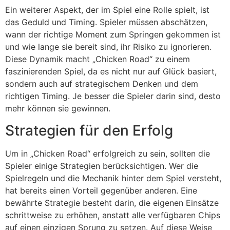
Ein weiterer Aspekt, der im Spiel eine Rolle spielt, ist
das Geduld und Timing. Spieler müssen abschätzen,
wann der richtige Moment zum Springen gekommen ist
und wie lange sie bereit sind, ihr Risiko zu ignorieren.
Diese Dynamik macht „Chicken Road“ zu einem
faszinierenden Spiel, da es nicht nur auf Glück basiert,
sondern auch auf strategischem Denken und dem
richtigen Timing. Je besser die Spieler darin sind, desto
mehr können sie gewinnen.
Strategien für den Erfolg
Um in „Chicken Road“ erfolgreich zu sein, sollten die
Spieler einige Strategien berücksichtigen. Wer die
Spielregeln und die Mechanik hinter dem Spiel versteht,
hat bereits einen Vorteil gegenüber anderen. Eine
bewährte Strategie besteht darin, die eigenen Einsätze
schrittweise zu erhöhen, anstatt alle verfügbaren Chips
auf einen einzigen Sprung zu setzen. Auf diese Weise