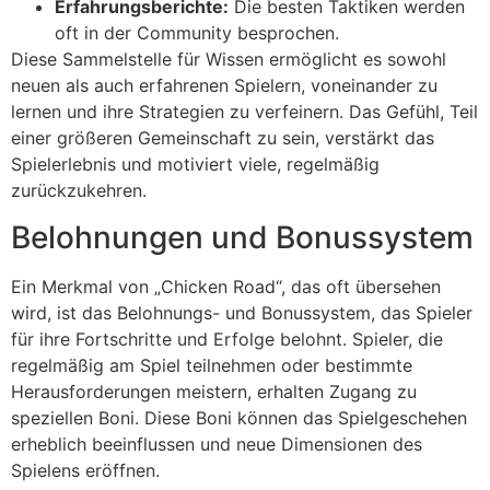
Erfahrungsberichte:
Die besten Taktiken werden
oft in der Community besprochen.
Diese Sammelstelle für Wissen ermöglicht es sowohl
neuen als auch erfahrenen Spielern, voneinander zu
lernen und ihre Strategien zu verfeinern. Das Gefühl, Teil
einer größeren Gemeinschaft zu sein, verstärkt das
Spielerlebnis und motiviert viele, regelmäßig
zurückzukehren.
Belohnungen und Bonussystem
Ein Merkmal von „Chicken Road“, das oft übersehen
wird, ist das Belohnungs- und Bonussystem, das Spieler
für ihre Fortschritte und Erfolge belohnt. Spieler, die
regelmäßig am Spiel teilnehmen oder bestimmte
Herausforderungen meistern, erhalten Zugang zu
speziellen Boni. Diese Boni können das Spielgeschehen
erheblich beeinflussen und neue Dimensionen des
Spielens eröffnen.