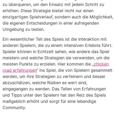
zu überqueren, um den Einsatz mit jedem Schritt zu
erhöhen. Diese Strategie bietet nicht nur einen
einzigartigen Spielverlauf, sondern auch die Möglichkeit,
die eigenen Entscheidungen in einer aufregenden
Umgebung zu testen.
Ein wesentlicher Teil des Spiels ist die Interaktion mit
anderen Spielern, die zu einem intensiven Erlebnis führt.
Spieler können in Echtzeit sehen, wie andere das Spiel
meistern und welche Strategien sie verwenden, um die
meisten Punkte zu erzielen. Hier kommen die „
chicken
road erfahrungen
“ ins Spiel, die von Spielern gesammelt
werden, um ihre Strategien zu verfeinern und besser
abzuschätzen, welche Risiken es wert sind,
eingegangen zu werden. Das Teilen von Erfahrungen
und Tipps unter den Spielern hat den Reiz des Spiels
maßgeblich erhöht und sorgt für eine lebendige
Community.