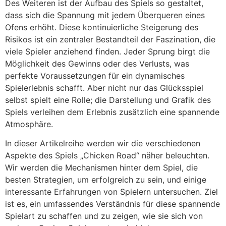
Des Weiteren ist der Aufbau des Spiels so gestaltet,
dass sich die Spannung mit jedem Überqueren eines
Ofens erhöht. Diese kontinuierliche Steigerung des
Risikos ist ein zentraler Bestandteil der Faszination, die
viele Spieler anziehend finden. Jeder Sprung birgt die
Möglichkeit des Gewinns oder des Verlusts, was
perfekte Voraussetzungen für ein dynamisches
Spielerlebnis schafft. Aber nicht nur das Glücksspiel
selbst spielt eine Rolle; die Darstellung und Grafik des
Spiels verleihen dem Erlebnis zusätzlich eine spannende
Atmosphäre.
In dieser Artikelreihe werden wir die verschiedenen
Aspekte des Spiels „Chicken Road“ näher beleuchten.
Wir werden die Mechanismen hinter dem Spiel, die
besten Strategien, um erfolgreich zu sein, und einige
interessante Erfahrungen von Spielern untersuchen. Ziel
ist es, ein umfassendes Verständnis für diese spannende
Spielart zu schaffen und zu zeigen, wie sie sich von