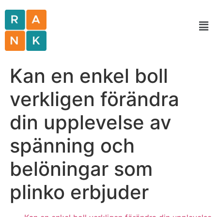
Kan en enkel boll
verkligen förändra
din upplevelse av
spänning och
belöningar som
plinko erbjuder