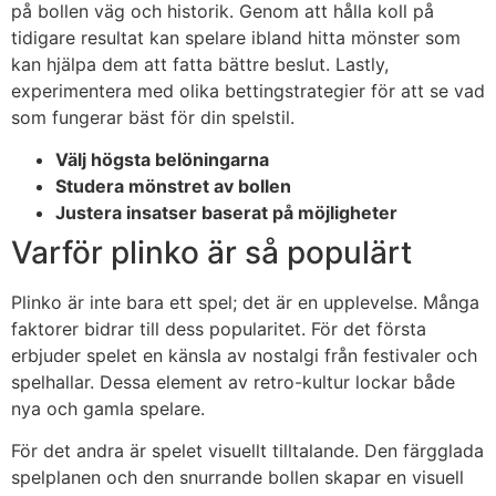
på bollen väg och historik. Genom att hålla koll på
tidigare resultat kan spelare ibland hitta mönster som
kan hjälpa dem att fatta bättre beslut. Lastly,
experimentera med olika bettingstrategier för att se vad
som fungerar bäst för din spelstil.
Välj högsta belöningarna
Studera mönstret av bollen
Justera insatser baserat på möjligheter
Varför plinko är så populärt
Plinko är inte bara ett spel; det är en upplevelse. Många
faktorer bidrar till dess popularitet. För det första
erbjuder spelet en känsla av nostalgi från festivaler och
spelhallar. Dessa element av retro-kultur lockar både
nya och gamla spelare.
För det andra är spelet visuellt tilltalande. Den färgglada
spelplanen och den snurrande bollen skapar en visuell