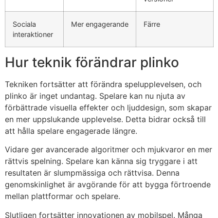
Sociala
Mer engagerande
Färre
interaktioner
Hur teknik förändrar plinko
Tekniken fortsätter att förändra spelupplevelsen, och
plinko är inget undantag. Spelare kan nu njuta av
förbättrade visuella effekter och ljuddesign, som skapar
en mer uppslukande upplevelse. Detta bidrar också till
att hålla spelare engagerade längre.
Vidare ger avancerade algoritmer och mjukvaror en mer
rättvis spelning. Spelare kan känna sig tryggare i att
resultaten är slumpmässiga och rättvisa. Denna
genomskinlighet är avgörande för att bygga förtroende
mellan plattformar och spelare.
Slutligen fortsätter innovationen av mobilspel. Många