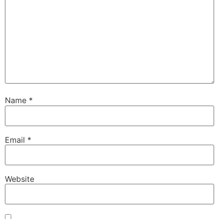
Name
*
Email
*
Website