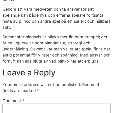
Genom att vara medveten och ta ansvar för sitt
spelande kan både nya och erfarna spelare fortsätta
njuta av plinko och andra spel på ett säkert och hållbart
sätt.
Sammanfattningsvis är plinko mer än bara ett spel; det
är en upplevelse som blandar tur, strategi och
underhållning. Oavsett var man väljer att spela, finns det
alltid potential för vinster och spänning. Med ansvar och
förnuft kan alla njuta av vad plinko har att erbjuda.
Leave a Reply
Your email address will not be published.
Required
fields are marked
*
Comment
*