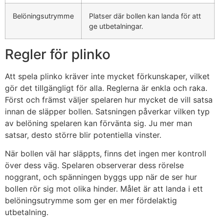
Belöningsutrymme
Platser där bollen kan landa för att
ge utbetalningar.
Regler för plinko
Att spela plinko kräver inte mycket förkunskaper, vilket
gör det tillgängligt för alla. Reglerna är enkla och raka.
Först och främst väljer spelaren hur mycket de vill satsa
innan de släpper bollen. Satsningen påverkar vilken typ
av belöning spelaren kan förvänta sig. Ju mer man
satsar, desto större blir potentiella vinster.
När bollen väl har släppts, finns det ingen mer kontroll
över dess väg. Spelaren observerar dess rörelse
noggrant, och spänningen byggs upp när de ser hur
bollen rör sig mot olika hinder. Målet är att landa i ett
belöningsutrymme som ger en mer fördelaktig
utbetalning.