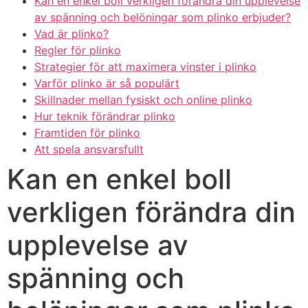
Kan en enkel boll verkligen förändra din upplevelse
av spänning och belöningar som plinko erbjuder?
Vad är plinko?
Regler för plinko
Strategier för att maximera vinster i plinko
Varför plinko är så populärt
Skillnader mellan fysiskt och online plinko
Hur teknik förändrar plinko
Framtiden för plinko
Att spela ansvarsfullt
Kan en enkel boll
verkligen förändra din
upplevelse av
spänning och