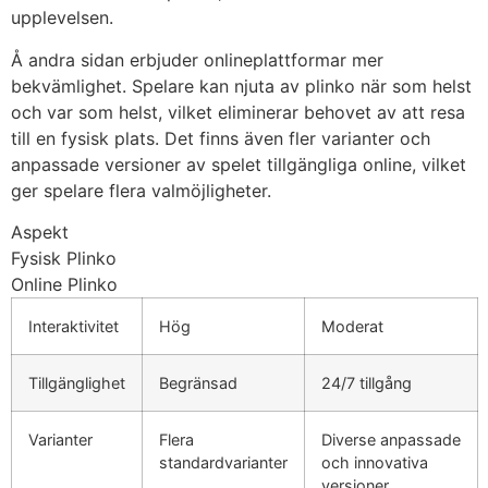
upplevelsen.
Å andra sidan erbjuder onlineplattformar mer
bekvämlighet. Spelare kan njuta av plinko när som helst
och var som helst, vilket eliminerar behovet av att resa
till en fysisk plats. Det finns även fler varianter och
anpassade versioner av spelet tillgängliga online, vilket
ger spelare flera valmöjligheter.
Aspekt
Fysisk Plinko
Online Plinko
Interaktivitet
Hög
Moderat
Tillgänglighet
Begränsad
24/7 tillgång
Varianter
Flera
Diverse anpassade
standardvarianter
och innovativa
versioner