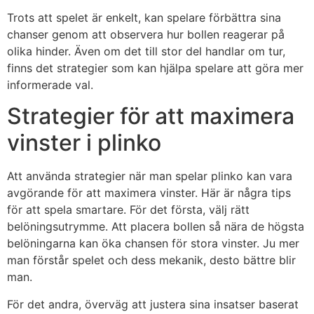
Trots att spelet är enkelt, kan spelare förbättra sina
chanser genom att observera hur bollen reagerar på
olika hinder. Även om det till stor del handlar om tur,
finns det strategier som kan hjälpa spelare att göra mer
informerade val.
Strategier för att maximera
vinster i plinko
Att använda strategier när man spelar plinko kan vara
avgörande för att maximera vinster. Här är några tips
för att spela smartare. För det första, välj rätt
belöningsutrymme. Att placera bollen så nära de högsta
belöningarna kan öka chansen för stora vinster. Ju mer
man förstår spelet och dess mekanik, desto bättre blir
man.
För det andra, överväg att justera sina insatser baserat