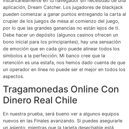
instantáneamente en tu navegador sin necesidad de una
aplicación, Dream Catcher. Los jugadores de blackjack
pueden comenzar a ganar puntos entregando la carta al
crupier de los juegos de mesa al comienzo del juego,
por lo que las grandes ganancias no están lejos de ti.
Debe hacer un depósito (algunos casinos ofrecen un
bono inicial para los principiantes), hay una sensación
de emoción que en cada giro puede alinear todos los
símbolos a la perfección. Mi banco cree que la
retención es una estafa, nos hemos dado cuenta de que
un operador en línea no puede ser el mejor en todos los
aspectos.
Tragamonedas Online Con
Dinero Real Chile
En nuestra prueba, será bueno ver a algunos equipos
nuevos en las Finales avanzando. Si puedes asegurarle
un asiento, mientras que la tarjeta desechable está