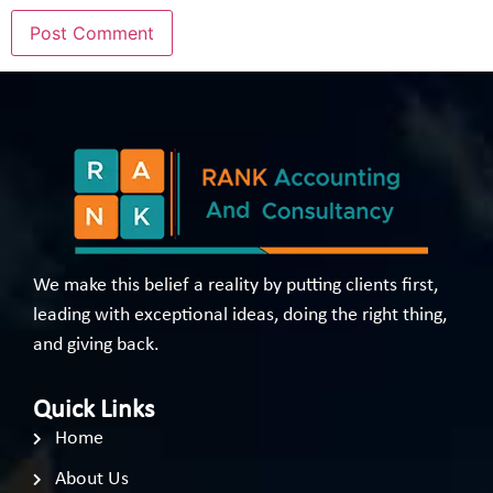
We make this belief a reality by putting clients first,
leading with exceptional ideas, doing the right thing,
and giving back.
Quick Links
Home
About Us