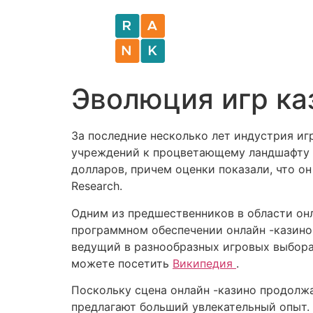
Эволюция игр ка
За последние несколько лет индустрия и
учреждений к процветающему ландшафту в
долларов, причем оценки показали, что о
Research.
Одним из предшественников в области он
программном обеспечении онлайн -казино 
ведущий в разнообразных игровых выборах
можете посетить
Википедия
.
Поскольку сцена онлайн -казино продолж
предлагают больший увлекательный опыт.