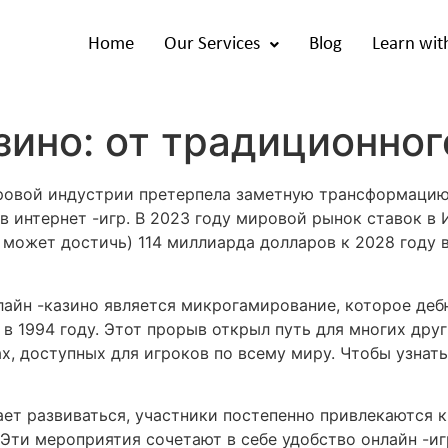
Home
Our Services
Blog
Learn wit
зино: от традиционног
гровой индустрии претерпела заметную трансформацию
 интернет -игр. В 2023 году мировой рынок ставок в 
н может достичь) 114 миллиарда долларов к 2028 году 
лайн -казино является микрогамирование, которое де
в 1994 году. Этот прорыв открыл путь для многих друг
, доступных для игроков по всему миру. Чтобы узнать
ает развиваться, участники постепенно привлекаются 
 Эти мероприятия сочетают в себе удобство онлайн -и