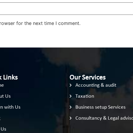
rowser for the next time I comment.
 Links
Our Services
me
Accounting & audit
ut Us
Taxation
n with Us
Business setup Services
g
Consultancy & Legal advis
 Us