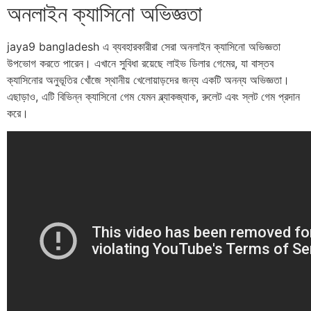
অনলাইন ক্যাসিনো অভিজ্ঞতা
jaya9 bangladesh এ ব্যবহারকারীরা সেরা অনলাইন ক্যাসিনো অভিজ্ঞতা
উপভোগ করতে পারেন। এখানে সুবিধা রয়েছে লাইভ ডিলার গেমের, যা বাস্তব
ক্যাসিনোর অনুভূতির খোঁজে স্থানীয় খেলোয়াড়দের জন্য একটি অনন্য অভিজ্ঞতা।
এছাড়াও, এটি বিভিন্ন ক্যাসিনো গেম যেমন ব্ল্যাকজ্যাক, রুলেট এবং স্লট গেম প্রদান
করে।