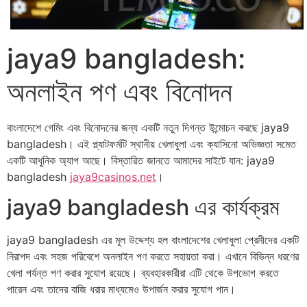
jaya9 bangladesh:
অনলাইন পণ এবং বিনোদন
বাংলাদেশে গেমিং এবং বিনোদনের জন্য একটি নতুন দিগন্ত উন্মোচন করছে jaya9
bangladesh। এই প্ল্যাটফর্মটি স্থানীয় খেলাধুলা এবং ক্যাসিনো অভিজ্ঞতা সমেত
একটি আধুনিক অ্যাপ আছে। বিস্তারিত জানতে আমাদের সাইটে যান: jaya9
bangladesh
jaya9casinos.net
।
jaya9 bangladesh এর কার্যক্রম
jaya9 bangladesh এর মূল উদ্দেশ্য হল বাংলাদেশের খেলাধুলা প্রেমীদের একটি
নিরাপদ এবং সহজ পরিবেশে অনলাইন পণ করতে সহায়তা করা। এখানে বিভিন্ন ধরণের
খেলা পর্যন্ত পণ করার সুযোগ রয়েছে। ব্যবহারকারীরা এটি থেকে উপভোগ করতে
পারেন এবং তাদের বাজি ধরার মাধ্যমেও উপার্জন করার সুযোগ পান।