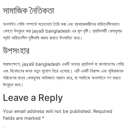
সামাজিক নৈতিকতা
অনলাইন গেমিং সম্পর্কে সচেতনতা তৈরি করা এবং ব্যবহারকারীদের দায়িত্বশীলভাবে
খেলতে উদ্বুদ্ধ করা jaya9 bangladesh এর মূল দৃষ্টি। প্ল্যাটফর্মটি খেলাধুলার
প্রতি দায়িত্বশীল দৃষ্টিভঙ্গি বজায় রাখতে উৎসাহিত করে।
উপসংহার
সারসংক্ষেপে, jaya9 bangladesh একটি অনন্য প্ল্যাটফর্ম যা বাংলাদেশের গেমিং
এবং বিনোদনের জন্য নতুন সুযোগ নিয়ে এসেছে। এটি একটি নিরাপদ এবং সুবিধাজনক
পরিবেশের মধ্যে খেলাধুলার অভিজ্ঞতা প্রদান করে, যা সবাইকে অনলাইনে পণ করতে
উদ্বুদ্ধ করে।
Leave a Reply
Your email address will not be published.
Required
fields are marked
*