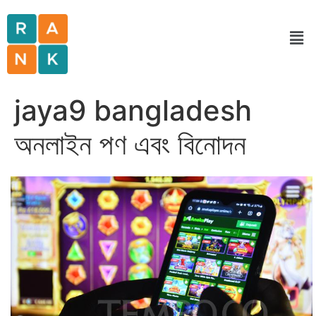
jaya9 bangladesh
অনলাইন পণ এবং বিনোদন