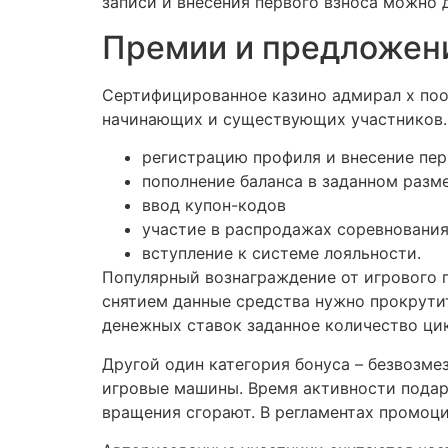
записи и внесения первого взноса можно 
Премии и предложени
Сертифицированное казино адмирал х по
начинающих и существующих участников. 
регистрацию профиля и внесение пер
пополнение баланса в заданном разме
ввод купон-кодов
участие в распродажах соревнования
вступление к системе лояльности.
Популярный вознаграждение от игрового п
снятием данные средства нужно прокрути
денежных ставок заданное количество ци
Другой один категория бонуса – безвозме
игровые машины. Время активности подар
вращения сгорают. В регламентах промоц