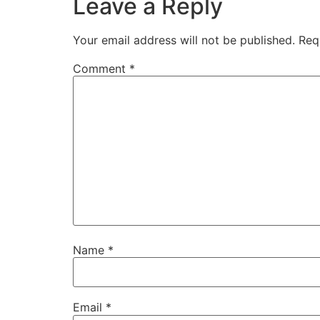
Leave a Reply
Your email address will not be published.
Req
Comment
*
Name
*
Email
*