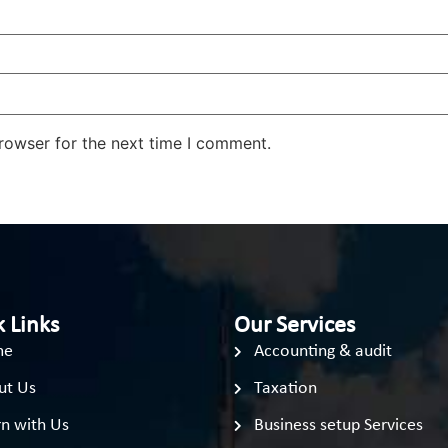
rowser for the next time I comment.
 Links
Our Services
me
Accounting & audit
ut Us
Taxation
n with Us
Business setup Services