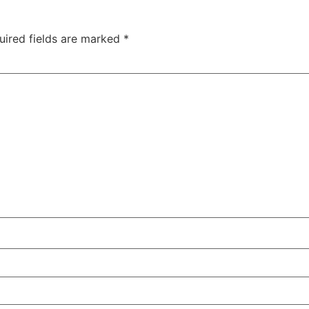
uired fields are marked
*