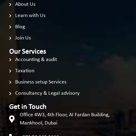
About Us
Learn with Us
Blog
Join Us
Our Services
Accounting & audit
Taxation
Business setup Services
Consultancy & Legal advisory
Get in Touch
Office 4W3, 4th Floor, AI Fardan Building,
Mankhool, Dubai