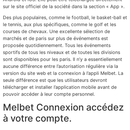
sur le site officiel de la société dans la section « App ».
Des plus populaires, comme le football, le basket-ball et
le tennis, aux plus spécifiques, comme le golf et les
courses de chevaux. Une excellente sélection de
marchés et de paris sur plus de événements est
proposée quotidiennement. Tous les événements
sportifs de tous les niveaux et de toutes les divisions
sont disponibles pour les paris. Il n’y a essentiellement
aucune différence entre l’autorisation régulière via la
version du site web et la connexion à l’appli Melbet. La
seule différence est que les utilisateurs devront
télécharger et installer l’application mobile avant de
pouvoir accéder à leur compte personnel.
Melbet Connexion accédez
à votre compte.