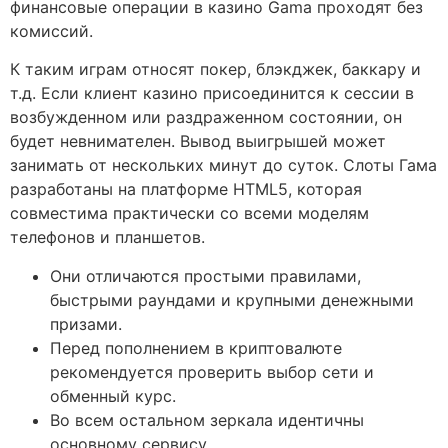
финансовые операции в казино Gama проходят без
комиссий.
К таким играм относят покер, блэкджек, баккару и
т.д. Если клиент казино присоединится к сессии в
возбужденном или раздраженном состоянии, он
будет невнимателен. Вывод выигрышей может
занимать от нескольких минут до суток. Слоты Гама
разработаны на платформе HTML5, которая
совместима практически со всеми моделям
телефонов и планшетов.
Они отличаются простыми правилами,
быстрыми раундами и крупными денежными
призами.
Перед пополнением в криптовалюте
рекомендуется проверить выбор сети и
обменный курс.
Во всем остальном зеркала идентичны
основному сервису.