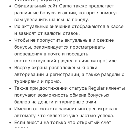
Официальный сайт Gama также предлагает
различные бонусы и акции, которые помогут
вам увеличить шансы на победу.
Их актуальные значения отображаются в кассе
и зависят от валюты ставок.
Чтобы не пропустить актуальные и свежие
бонусы, рекомендуется просматривать
оповещения в почте и посещать
соответствующий раздел в личном профиле.
Вверху экрана расположены кнопки
авторизации и регистрации, а также разделы с
турнирами и промо.
Также при достижении статуса Regular клиенты
получают возможность обмена бонусных
баллов на деньги и турнирные очки.
Именно от сюжета зависит интерес игрока к
автомату, что является уже частью успеха.
Если внести на только что открытый счет