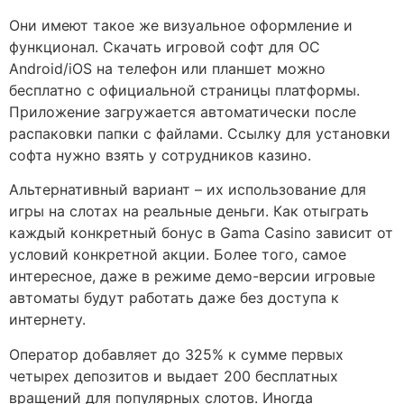
Они имеют такое же визуальное оформление и
функционал. Скачать игровой софт для ОС
Android/iOS на телефон или планшет можно
бесплатно с официальной страницы платформы.
Приложение загружается автоматически после
распаковки папки с файлами. Ссылку для установки
софта нужно взять у сотрудников казино.
Альтернативный вариант – их использование для
игры на слотах на реальные деньги. Как отыграть
каждый конкретный бонус в Gama Casino зависит от
условий конкретной акции. Более того, самое
интересное, даже в режиме демо-версии игровые
автоматы будут работать даже без доступа к
интернету.
Оператор добавляет до 325% к сумме первых
четырех депозитов и выдает 200 бесплатных
вращений для популярных слотов. Иногда