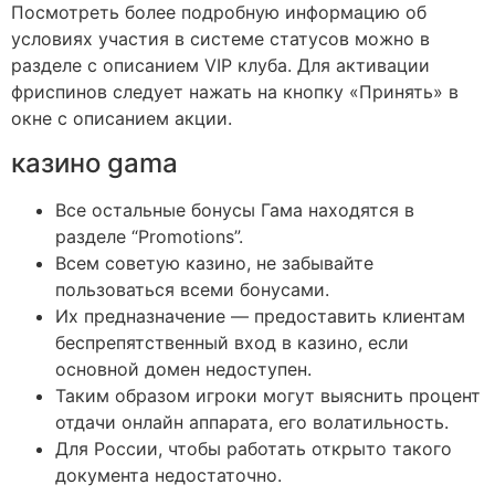
Посмотреть более подробную информацию об
условиях участия в системе статусов можно в
разделе с описанием VIP клуба. Для активации
фриспинов следует нажать на кнопку «Принять» в
окне с описанием акции.
казино gama
Все остальные бонусы Гама находятся в
разделе “Promotions”.
Всем советую казино, не забывайте
пользоваться всеми бонусами.
Их предназначение ― предоставить клиентам
беспрепятственный вход в казино, если
основной домен недоступен.
Таким образом игроки могут выяснить процент
отдачи онлайн аппарата, его волатильность.
Для России, чтобы работать открыто такого
документа недостаточно.