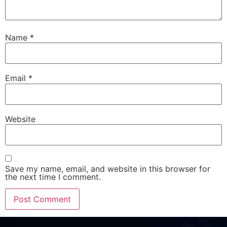
Name
*
Email
*
Website
Save my name, email, and website in this browser for
the next time I comment.