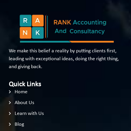
We make this belief a reality by putting clients first,
leading with exceptional ideas, doing the right thing,
and giving back.
Quick Links
Home
About Us
Learn with Us
Blog