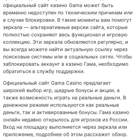
официальный сайт казино Gama может быть
временно недоступен по техническим причинам или
в случае блокировки. В такие моменты вам помогут
зеркала — альтернативные версии сайта, которые
полностью сохраняют весь функционал и игровую
коллекцию. Эти зеркала обновляются регулярно, и
вы всегда можете найти актуальную ссылку через
поисковые системы или в социальных сетях. Чтобы
заблокировать аккаунт в казино Гама, необходимо
обратиться в службу поддержки.
Официальный сайт Gama Casino предлагает
широкий выбор игр, щедрые бонусы и акции, а
также возможность играть на реальные деньги. В
денежном режиме используются как реальные
деньги, так и активированные бонусы. Гама казино
онлайн недавно открылось для игроков из России.
Вход на площадку выполняется через зеркала или
приложение, подробнее об этом расскажет обзор.