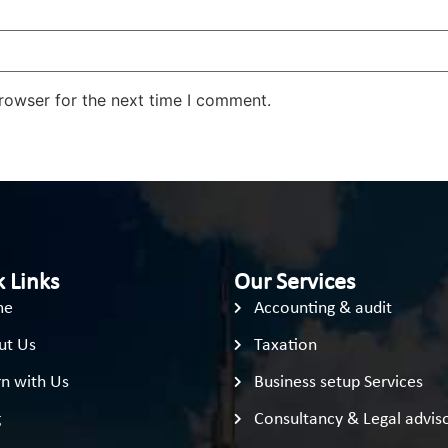
rowser for the next time I comment.
 Links
Our Services
me
Accounting & audit
ut Us
Taxation
n with Us
Business setup Services
g
Consultancy & Legal advis