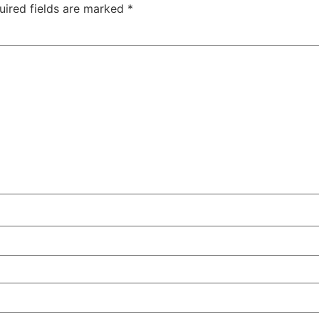
uired fields are marked
*