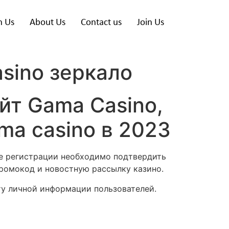
h Us
About Us
Contact us
Join Us
sino зеркало
йт Gama Casino,
ma casino в 2023
пе регистрации необходимо подтвердить
ромокод и новостную рассылку казино.
у личной информации пользователей.