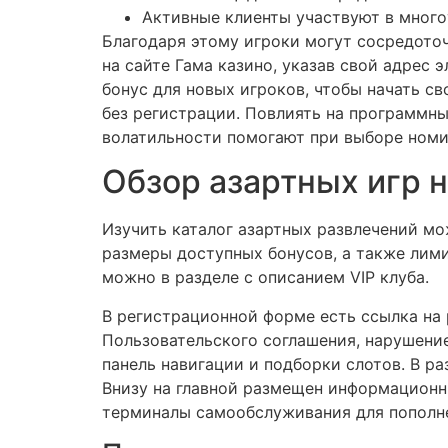
Активные клиенты участвуют в много
Благодаря этому игроки могут сосредоточ
на сайте Гама казино, указав свой адрес
бонус для новых игроков, чтобы начать с
без регистрации. Повлиять на программны
волатильности помогают при выборе номи
Обзор азартных игр н
Изучить каталог азартных развлечений мо
размеры доступных бонусов, а также лим
можно в разделе с описанием VIP клуба.
В регистрационной форме есть ссылка на
Пользовательского соглашения, нарушение
панель навигации и подборки слотов. В р
Внизу на главной размещен информационн
терминалы самообслуживания для пополнен