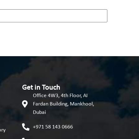
Get in Touch
Office 4W3, 4th Floor, AI
Fardan Building, Mankhool,
Dubai
+971 58 143 0666
ory