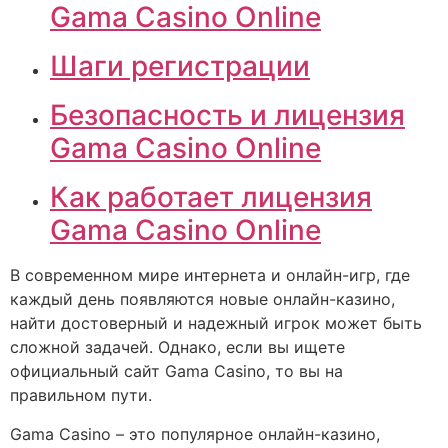
Gama Casino Online
Шаги регистрации
Безопасность и лицензия
Gama Casino Online
Как работает лицензия
Gama Casino Online
В современном мире интернета и онлайн-игр, где
каждый день появляются новые онлайн-казино,
найти достоверный и надежный игрок может быть
сложной задачей. Однако, если вы ищете
официальный сайт Gama Casino, то вы на
правильном пути.
Gama Casino – это популярное онлайн-казино,