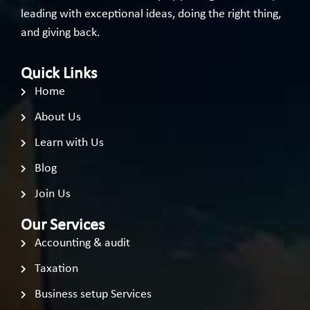
leading with exceptional ideas, doing the right thing,
and giving back.
Quick Links
Home
About Us
Learn with Us
Blog
Join Us
Our Services
Accounting & audit
Taxation
Business setup Services