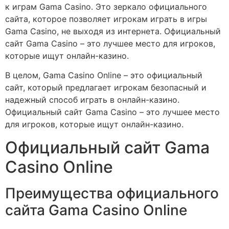
к играм Gama Casino. Это зеркало официального
сайта, которое позволяет игрокам играть в игры
Gama Casino, не выходя из интернета. Официальный
сайт Gama Casino – это лучшее место для игроков,
которые ищут онлайн-казино.
В целом, Gama Casino Online – это официальный
сайт, который предлагает игрокам безопасный и
надежный способ играть в онлайн-казино.
Официальный сайт Gama Casino – это лучшее место
для игроков, которые ищут онлайн-казино.
Официальный сайт Gama
Casino Online
Преимущества официального
сайта Gama Casino Online