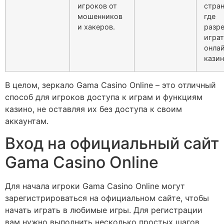
игроков от
стран
мошенников
где
и хакеров.
разр
играт
онла
казин
В целом, зеркало Gama Casino Online – это отличный
способ для игроков доступа к играм и функциям
казино, не оставляя их без доступа к своим
аккаунтам.
Вход на официальный сайт
Gama Casino Online
Для начала игроки Gama Casino Online могут
зарегистрироваться на официальном сайте, чтобы
начать играть в любимые игры. Для регистрации
вам нужно выполнить несколько простых шагов.