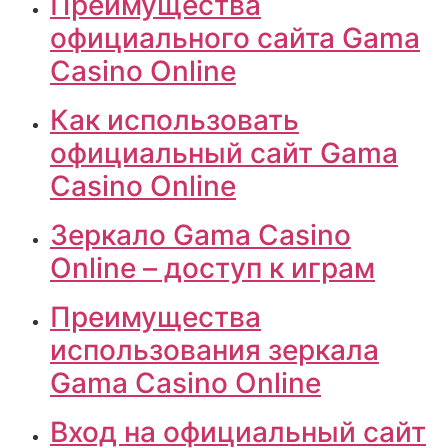
Преимущества
официального сайта Gama
Casino Online
Как использовать
официальный сайт Gama
Casino Online
Зеркало Gama Casino
Online – доступ к играм
Преимущества
использования зеркала
Gama Casino Online
Вход на официальный сайт