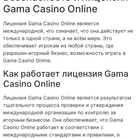
Gama Casino Online
Лицензия Gama Casino Online является
международной, что означает, что она действует не
только в одной стране, а на всём мире. Это
обеспечивает игрокам из любой страны, где
разрешен игорный бизнес, возможность играть в
Gama Casino Online.
Как работает лицензия Gama
Casino Online
Лицензия Gama Casino Online является результатом
тщательного процесса проверки и утверждения
международной организации по контролю за
игорным бизнесом. Она обеспечивает, что Gama
Casino Online работает в соответствии с
международными стандартами и правилами, а