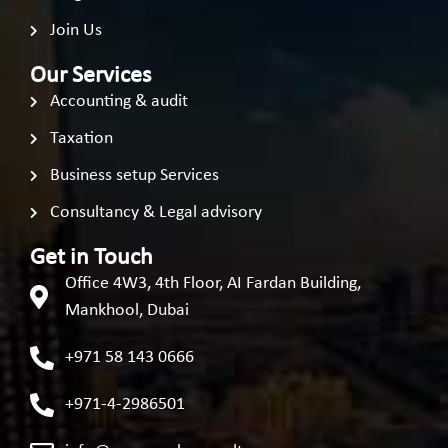
Join Us
Our Services
Accounting & audit
Taxation
Business setup Services
Consultancy & Legal advisory
Get in Touch
Office 4W3, 4th Floor, AI Fardan Building,
Mankhool, Dubai
+971 58 143 0666
+971-4-2986501