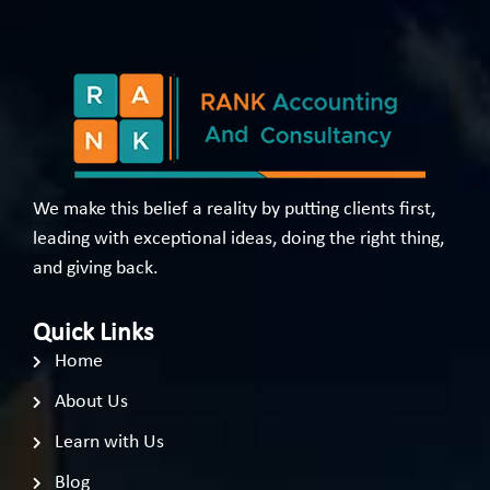
We make this belief a reality by putting clients first,
leading with exceptional ideas, doing the right thing,
and giving back.
Quick Links
Home
About Us
Learn with Us
Blog