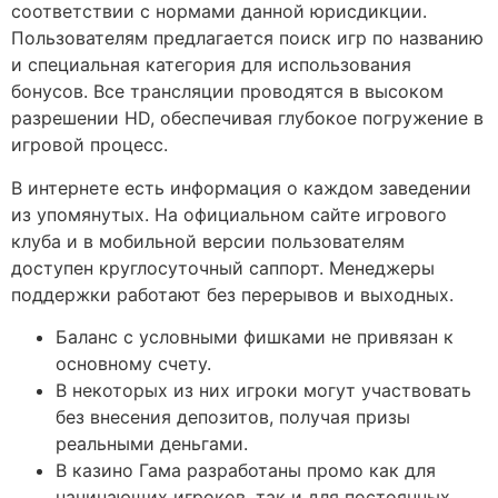
соответствии с нормами данной юрисдикции.
Пользователям предлагается поиск игр по названию
и специальная категория для использования
бонусов. Все трансляции проводятся в высоком
разрешении HD, обеспечивая глубокое погружение в
игровой процесс.
В интернете есть информация о каждом заведении
из упомянутых. На официальном сайте игрового
клуба и в мобильной версии пользователям
доступен круглосуточный саппорт. Менеджеры
поддержки работают без перерывов и выходных.
Баланс с условными фишками не привязан к
основному счету.
В некоторых из них игроки могут участвовать
без внесения депозитов, получая призы
реальными деньгами.
В казино Гама разработаны промо как для
начинающих игроков, так и для постоянных