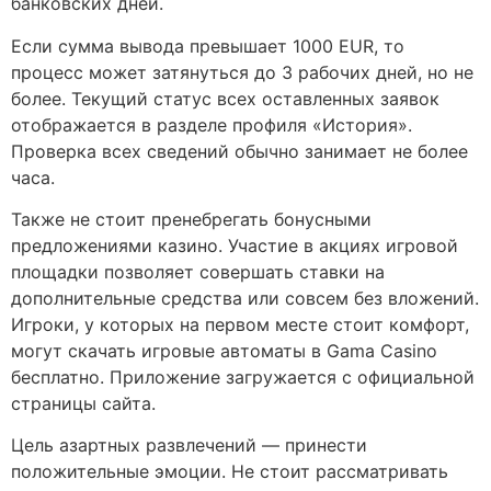
банковских дней.
Если сумма вывода превышает 1000 EUR, то
процесс может затянуться до 3 рабочих дней, но не
более. Текущий статус всех оставленных заявок
отображается в разделе профиля «История».
Проверка всех сведений обычно занимает не более
часа.
Также не стоит пренебрегать бонусными
предложениями казино. Участие в акциях игровой
площадки позволяет совершать ставки на
дополнительные средства или совсем без вложений.
Игроки, у которых на первом месте стоит комфорт,
могут скачать игровые автоматы в Gama Casino
бесплатно. Приложение загружается с официальной
страницы сайта.
Цель азартных развлечений ― принести
положительные эмоции. Не стоит рассматривать