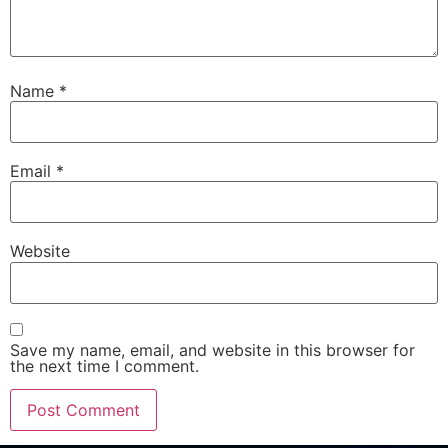
Name
*
Email
*
Website
Save my name, email, and website in this browser for
the next time I comment.