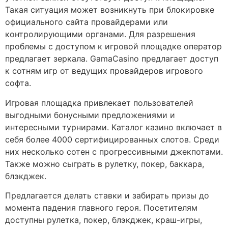
Такая ситуация может возникнуть при блокировке
официального сайта провайдерами или
контролирующими органами. Для разрешения
проблемы с доступом к игровой площадке оператор
предлагает зеркала. GamaCasino предлагает доступ
к сотням игр от ведущих провайдеров игрового
софта.
Игровая площадка привлекает пользователей
выгодными бонусными предложениями и
интересными турнирами. Каталог казино включает в
себя более 4000 сертифицированных слотов. Среди
них несколько сотен с прогрессивными джекпотами.
Также можно сыграть в рулетку, покер, баккара,
блэкджек.
Предлагается делать ставки и забирать призы до
момента падения главного героя. Посетителям
доступны рулетка, покер, блэкджек, краш-игры,