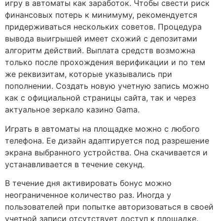
игру в автоматы как заработок. Чтобы свести риск
финансовых потерь к минимуму, рекомендуется
придерживаться нескольких советов. Процедура
вывода выигрышей имеет схожий с депозитами
алгоритм действий. Выплата средств возможна
только после прохождения верификации и по тем
же реквизитам, которые указывались при
пополнении. Создать новую учетную запись можно
как с официальной страницы сайта, так и через
актуальное зеркало казино Gama.
Играть в автоматы на площадке можно с любого
телефона. Ее дизайн адаптируется под разрешение
экрана выбранного устройства. Она скачивается и
устанавливается в течение секунд.
В течение дня активировать бонус можно
неограниченное количество раз. Иногда у
пользователей при попытке авторизоваться в своей
учетной записи отсутствует доступ к площадке.