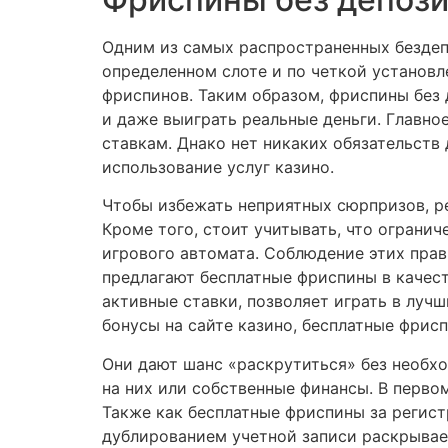
Одним из самых распространенных бездепо
определенном слоте и по четкой установ
фриспинов. Таким образом, фриспины без 
и даже выиграть реальные деньги. Главно
ставкам. Днако нет никаких обязательств 
использование услуг казино.
Чтобы избежать неприятных сюрпризов, ре
Кроме того, стоит учитывать, что ограни
игрового автомата. Соблюдение этих пра
предлагают бесплатные фриспины в качест
активные ставки, позволяет играть в лучш
бонусы на сайте казино, бесплатные фрис
Они дают шанс «раскрутиться» без необхо
на них или собственные финансы. В перво
Также как бесплатные фриспины за регист
дублированием учетной записи раскрывае