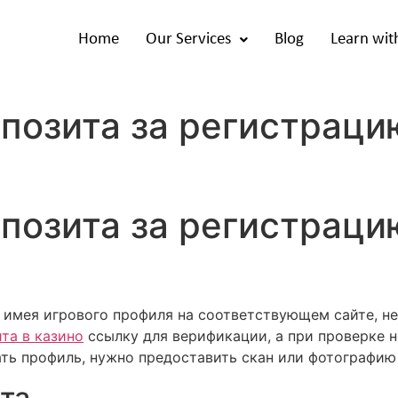
Home
Our Services
Blog
Learn wit
позита за регистраци
позита за регистраци
 имея игрового профиля на соответствующем сайте, не
та в казино
ссылку для верификации, а при проверке 
ть профиль, нужно предоставить скан или фотографию
та