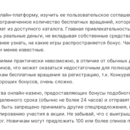
айн-платформу, изучить ее пользовательское соглаше
 ограниченное количество бесплатных вращений, кото
мат из доступного каталога. Главная привлекательность
ь реальные деньги, не вкладывая собственные средств
нее узнать, на какие игры распространяется бонус. Ча
 и менее известные.
иями практически невозможно, в отличие от обычных 
нов, что может оказаться недостаточным для полноцен
кам бесплатные вращения за регистрацию, т.к. Конку
хороших бонусов, очень сложно.
тва онлайн-казино, предоставляющих бонусы подобног
еленного срока (обычно не более 24 часов) и отправя
быть запрещено принимать другие спецпредложения, п
лированию участия в акции. Не забывай, что с выигрыш
г. Новичкам могут предложить 100 или более спинов п