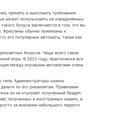
ние, принять и выполнить требования
рые может использовать на определённых
 такого бонуса заключается в том, что вы
а. Фриспины обычно привязаны к
сто это популярные автоматы, такие как
депозитных бонусов. Чаще всего такие
ной игры. В 2022 году, практически все
ренция между игровыми автоматами очень
о типа. Администраторы казино
т деньги по его реквизитам. Правилами
ока он не отыграет полученный бездеп.
ей, полученных в иностранных казино, в
росто за внесение небольшого первого