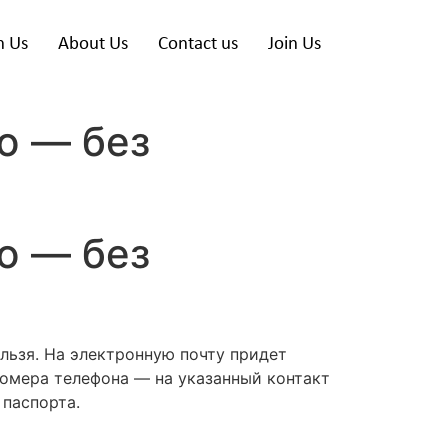
h Us
About Us
Contact us
Join Us
ю — без
ю — без
льзя. На электронную почту придет
номера телефона — на указанный контакт
 паспорта.