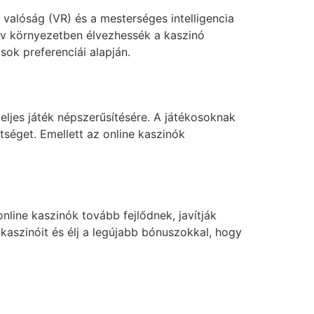
s valóság (VR) és a mesterséges intelligencia
tív környezetben élvezhessék a kaszinó
sok preferenciái alapján.
eljes játék népszerűsítésére. A játékosoknak
ttséget. Emellett az online kaszinók
nline kaszinók tovább fejlődnek, javítják
 kaszinóit és élj a legújabb bónuszokkal, hogy