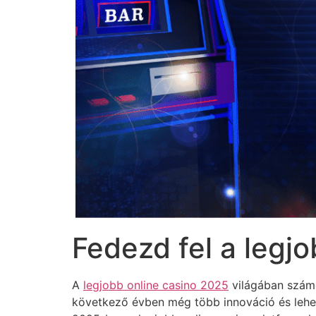
Fedezd fel a legj
A
legjobb online casino 2025
világában számo
következő évben még több innováció és lehet