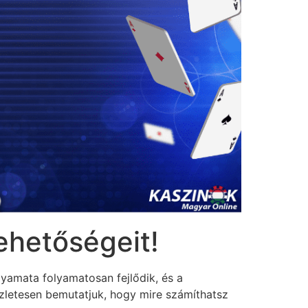
ehetőségeit!
yamata folyamatosan fejlődik, és a
zletesen bemutatjuk, hogy mire számíthatsz