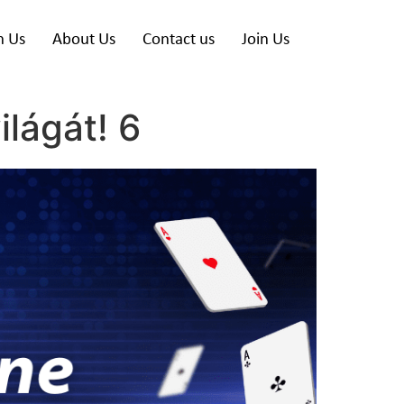
h Us
About Us
Contact us
Join Us
ilágát! 6