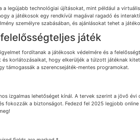
a legújabb technológiai újításokat, mint például a virtuáli
, hogy a játékosok egy rendkívül magával ragadó és interak
élmény személyre szabásában, és ajánlásokat tehet a játéko
elelősségteljes játék
igyelmet fordítanak a játékosok védelmére és a felelősségt
 és korlátozásaikat, hogy elkerüljék a túlzott játéknak kite
gy támogassák a szerencsejáték-mentes programokat.
s izgalmas lehetőséget kínál. A tervek szerint a jövő évi o
 és fokozzák a biztonságot. Fedezd fel 2025 legjobb online
 meg!
uired fields are marked
*