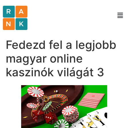
Fedezd fel a legjobb
magyar online
kaszinók világát 3