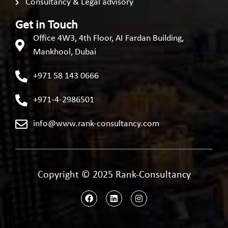
Consultancy & Legal advisory
Get in Touch
Office 4W3, 4th Floor, AI Fardan Building,
Mankhool, Dubai
+971 58 143 0666
+971-4-2986501
info@www.rank-consultancy.com
Copyright © 2025 Rank-Consultancy