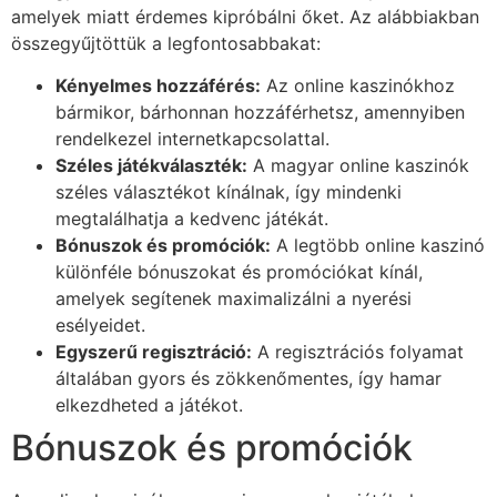
amelyek miatt érdemes kipróbálni őket. Az alábbiakban
összegyűjtöttük a legfontosabbakat:
Kényelmes hozzáférés:
Az online kaszinókhoz
bármikor, bárhonnan hozzáférhetsz, amennyiben
rendelkezel internetkapcsolattal.
Széles játékválaszték:
A magyar online kaszinók
széles választékot kínálnak, így mindenki
megtalálhatja a kedvenc játékát.
Bónuszok és promóciók:
A legtöbb online kaszinó
különféle bónuszokat és promóciókat kínál,
amelyek segítenek maximalizálni a nyerési
esélyeidet.
Egyszerű regisztráció:
A regisztrációs folyamat
általában gyors és zökkenőmentes, így hamar
elkezdheted a játékot.
Bónuszok és promóciók