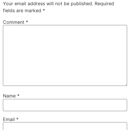
Your email address will not be published.
Required
fields are marked
*
Comment
*
Name
*
Email
*