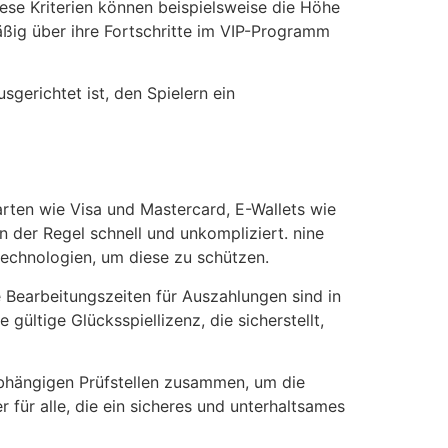
iese Kriterien können beispielsweise die Höhe
mäßig über ihre Fortschritte im VIP-Programm
gerichtet ist, den Spielern ein
rten wie Visa und Mastercard, E-Wallets wie
der Regel schnell und unkompliziert. nine
technologien, um diese zu schützen.
 Bearbeitungszeiten für Auszahlungen sind in
gültige Glücksspiellizenz, die sicherstellt,
bhängigen Prüfstellen zusammen, um die
r für alle, die ein sicheres und unterhaltsames