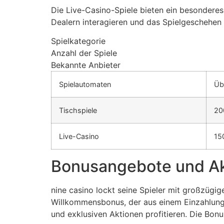
Die Live-Casino-Spiele bieten ein besonderes
Dealern interagieren und das Spielgeschehen i
Spielkategorie
Anzahl der Spiele
Bekannte Anbieter
Spielautomaten
Üb
Tischspiele
20
Live-Casino
15
Bonusangebote und Ak
nine casino lockt seine Spieler mit großzügi
Willkommensbonus, der aus einem Einzahlung
und exklusiven Aktionen profitieren. Die Bonu