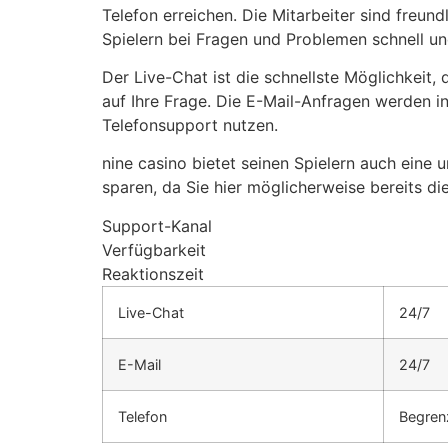
Telefon erreichen. Die Mitarbeiter sind freu
Spielern bei Fragen und Problemen schnell und
Der Live-Chat ist die schnellste Möglichkeit,
auf Ihre Frage. Die E-Mail-Anfragen werden i
Telefonsupport nutzen.
nine casino bietet seinen Spielern auch eine 
sparen, da Sie hier möglicherweise bereits di
Support-Kanal
Verfügbarkeit
Reaktionszeit
Live-Chat
24/7
E-Mail
24/7
Telefon
Begren