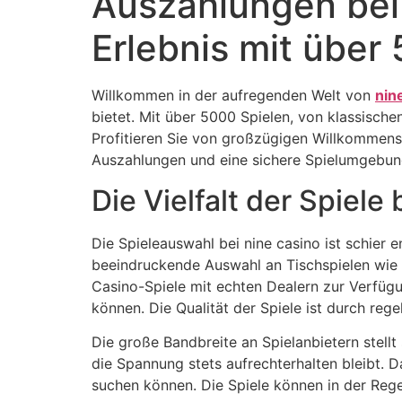
Auszahlungen bei 
Erlebnis mit über
Willkommen in der aufregenden Welt von
nin
bietet. Mit über 5000 Spielen, von klassischen
Profitieren Sie von großzügigen Willkommens
Auszahlungen und eine sichere Spielumgebun
Die Vielfalt der Spiele 
Die Spieleauswahl bei nine casino ist schier
beeindruckende Auswahl an Tischspielen wie R
Casino-Spiele mit echten Dealern zur Verfügung
können. Die Qualität der Spiele ist durch reg
Die große Bandbreite an Spielanbietern stell
die Spannung stets aufrechterhalten bleibt. D
suchen können. Die Spiele können in der Reg