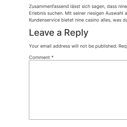
Zusammenfassend lässt sich sagen, dass nine 
Erlebnis suchen. Mit seiner riesigen Auswa
Kundenservice bietet nine casino alles, was d
Leave a Reply
Your email address will not be published.
Req
Comment
*