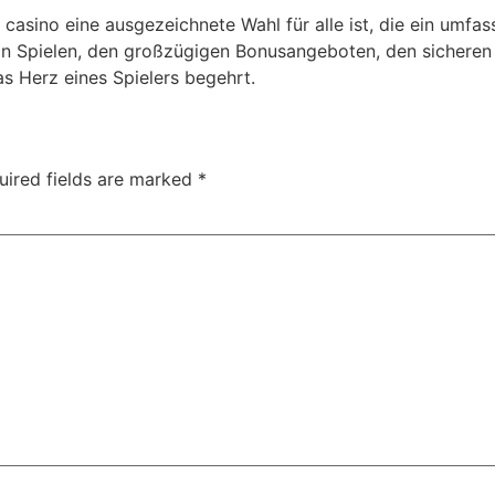
casino eine ausgezeichnete Wahl für alle ist, die ein umf
hl an Spielen, den großzügigen Bonusangeboten, den siche
as Herz eines Spielers begehrt.
uired fields are marked
*