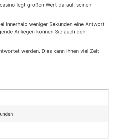
casino legt großen Wert darauf, seinen
egel innerhalb weniger Sekunden eine Antwort
ngende Anliegen können Sie auch den
ntwortet werden. Dies kann Ihnen viel Zeit
tunden