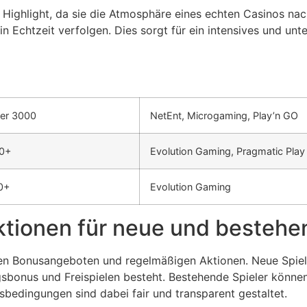
 Highlight, da sie die Atmosphäre eines echten Casinos nac
n Echtzeit verfolgen. Dies sorgt für ein intensives und unte
er 3000
NetEnt, Microgaming, Play’n GO
0+
Evolution Gaming, Pragmatic Play
0+
Evolution Gaming
tionen für neue und bestehen
gen Bonusangeboten und regelmäßigen Aktionen. Neue Spiele
sbonus und Freispielen besteht. Bestehende Spieler könne
sbedingungen sind dabei fair und transparent gestaltet.