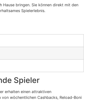
h Hause bringen. Sie können direkt mit den
rhaltsames Spielerlebnis.
de Spieler
r erhalten einen attraktiven
n von wöchentlichen Cashbacks, Reload-Boni