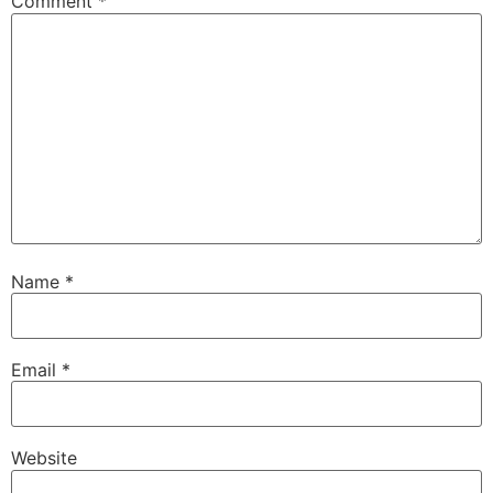
Comment
*
Name
*
Email
*
Website