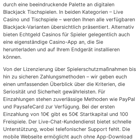
durch eine beeindruckende Palette an digitalen
Blackjack Tischspielen. In beiden Kategorien – Live
Casino und Tischspiele – werden Ihnen alle verfügbaren
Blackjack-Varianten übersichtlich präsentiert. Alternativ
bieten Echtgeld Casinos für Spieler gelegentlich auch
eine eigenständige Casino-App an, die Sie
herunterladen und auf Ihrem Endgerät installieren
können.
Von der Lizenzierung über Spielerschutzmaßnahmen bis
hin zu sicheren Zahlungsmethoden – wir geben euch
einen umfassenden Überblick über die Kriterien, die
Seriosität und Sicherheit gewährleisten. Für
Einzahlungen stehen zuverlässige Methoden wie PayPal
und PaysafeCard zur Verfügung. Bei der ersten
Einzahlung von 10€ gibt es 50€ Startkapital und 100
Freispiele. Der Live-Chat-Kundendienst bietet schnelle
Unterstützung, wobei telefonischer Support fehlt. Die
mobile Webseite ermöglicht auch ohne App-Download