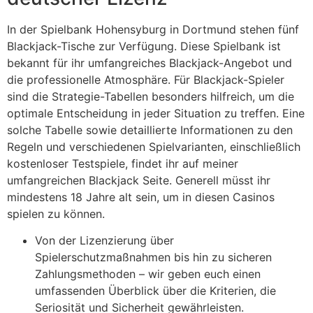
In der Spielbank Hohensyburg in Dortmund stehen fünf
Blackjack-Tische zur Verfügung. Diese Spielbank ist
bekannt für ihr umfangreiches Blackjack-Angebot und
die professionelle Atmosphäre. Für Blackjack-Spieler
sind die Strategie-Tabellen besonders hilfreich, um die
optimale Entscheidung in jeder Situation zu treffen. Eine
solche Tabelle sowie detaillierte Informationen zu den
Regeln und verschiedenen Spielvarianten, einschließlich
kostenloser Testspiele, findet ihr auf meiner
umfangreichen Blackjack Seite. Generell müsst ihr
mindestens 18 Jahre alt sein, um in diesen Casinos
spielen zu können.
Von der Lizenzierung über
Spielerschutzmaßnahmen bis hin zu sicheren
Zahlungsmethoden – wir geben euch einen
umfassenden Überblick über die Kriterien, die
Seriosität und Sicherheit gewährleisten.