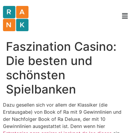
Faszination Casino:
Die besten und
schönsten
Spielbanken
Dazu gesellen sich vor allem der Klassiker (die
Erstausgabe) von Book of Ra mit 9 Gewinnlinien und
der Nachfolger Book of Ra Deluxe, der mit 10
Gewinnlinien ausgestattet ist. Denn wenn hier