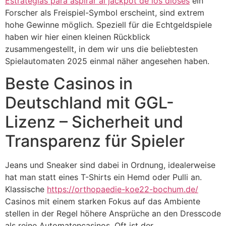
Estrategias para aspirar al jackpot de los dioses
ein
Forscher als Freispiel-Symbol erscheint, sind extrem
hohe Gewinne möglich. Speziell für die Echtgeldspiele
haben wir hier einen kleinen Rückblick
zusammengestellt, in dem wir uns die beliebtesten
Spielautomaten 2025 einmal näher angesehen haben.
Beste Casinos in
Deutschland mit GGL-
Lizenz – Sicherheit und
Transparenz für Spieler
Jeans und Sneaker sind dabei in Ordnung, idealerweise
hat man statt eines T-Shirts ein Hemd oder Pulli an.
Klassische
https://orthopaedie-koe22-bochum.de/
Casinos mit einem starken Fokus auf das Ambiente
stellen in der Regel höhere Ansprüche an den Dresscode
als reine Automatencasinos. Oft ist der