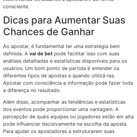
consciente.
Dicas para Aumentar Suas
Chances de Ganhar
Ao apostar, é fundamental ter uma estratégia bem
definida. A
vai de bet
pode facilitar isso com suas
análises detalhadas e estatísticas disponíveis para os
usuários. Um bom ponto de partida é entender os
diferentes tipos de apostas e quando utilizá-las.
Apostar com consciência e informação pode fazer toda
a diferença no resultado.
Além disso, acompanhar as tendências e estatísticas
dos eventos pode proporcionar uma vantagem. A
percepção de quais equipes ou jogadores estão em alta
pode influenciar decisivamente na escolha da aposta.
Para ajudar os apostadores a estruturarem suas