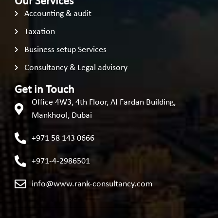
Our Services
Accounting & audit
Taxation
Business setup Services
Consultancy & Legal advisory
Get in Touch
Office 4W3, 4th Floor, AI Fardan Building,
Mankhool, Dubai
+971 58 143 0666
+971-4-2986501
info@www.rank-consultancy.com