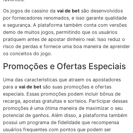
Os jogos de cassino da
vai de bet
são desenvolvidos
por fornecedores renomados, e isso garante qualidade
e segurança. A plataforma também conta com versões
demo de muitos jogos, permitindo que os usuários
pratiquem antes de apostar dinheiro real. Isso reduz o
risco de perdas e fornece uma boa maneira de aprender
os conceitos do jogo.
Promoções e Ofertas Especiais
Uma das características que atraem os apostadores
para a
vai de bet
são suas promoções e ofertas
especiais. Essas promoções podem incluir bônus de
recarga, apostas gratuitas e sorteios. Participar dessas
promoções é uma ótima maneira de maximizar o seu
potencial de ganhos. Além disso, a plataforma também
possui um programa de fidelidade que recompensa
usuários frequentes com pontos que podem ser