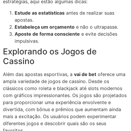
estratégias, aqui estão algumas dicas:
Estude as estatísticas
antes de realizar suas
apostas.
Estabeleça um orçamento
e não o ultrapasse.
Aposte de forma consciente
e evite decisões
impulsivas.
Explorando os Jogos de
Cassino
Além das apostas esportivas, a
vai de bet
oferece uma
ampla variedade de jogos de cassino. Desde os
clássicos como roleta e blackjack até slots modernos
com gráficos impressionantes. Os jogos são projetados
para proporcionar uma experiência envolvente e
divertida, com bônus e prêmios que aumentam ainda
mais a excitação. Os usuários podem experimentar
diferentes jogos e descobrir quais são os seus
favoritos.