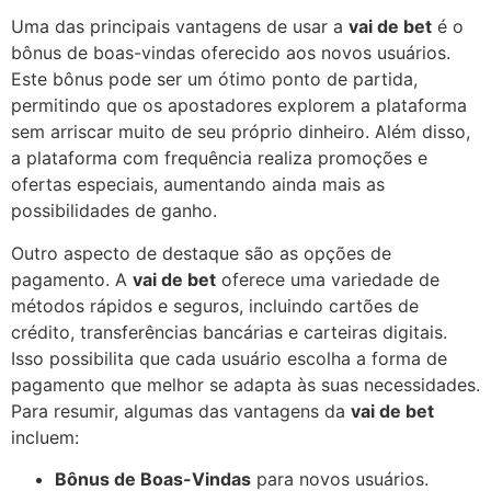
Uma das principais vantagens de usar a
vai de bet
é o
bônus de boas-vindas oferecido aos novos usuários.
Este bônus pode ser um ótimo ponto de partida,
permitindo que os apostadores explorem a plataforma
sem arriscar muito de seu próprio dinheiro. Além disso,
a plataforma com frequência realiza promoções e
ofertas especiais, aumentando ainda mais as
possibilidades de ganho.
Outro aspecto de destaque são as opções de
pagamento. A
vai de bet
oferece uma variedade de
métodos rápidos e seguros, incluindo cartões de
crédito, transferências bancárias e carteiras digitais.
Isso possibilita que cada usuário escolha a forma de
pagamento que melhor se adapta às suas necessidades.
Para resumir, algumas das vantagens da
vai de bet
incluem:
Bônus de Boas-Vindas
para novos usuários.