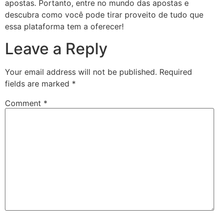
apostas. Portanto, entre no mundo das apostas e
descubra como você pode tirar proveito de tudo que
essa plataforma tem a oferecer!
Leave a Reply
Your email address will not be published.
Required
fields are marked
*
Comment
*