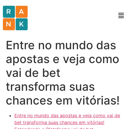
Entre no mundo das
apostas e veja como
vai de bet
transforma suas
chances em vitórias!
Entre no mundo das apostas e veja como vai de
bet transforma suas chances em vitórias!