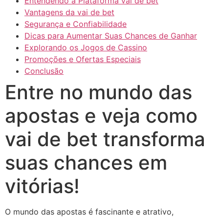
Entendendo a Plataforma vai de bet
Vantagens da vai de bet
Segurança e Confiabilidade
Dicas para Aumentar Suas Chances de Ganhar
Explorando os Jogos de Cassino
Promoções e Ofertas Especiais
Conclusão
Entre no mundo das
apostas e veja como
vai de bet transforma
suas chances em
vitórias!
O mundo das apostas é fascinante e atrativo,